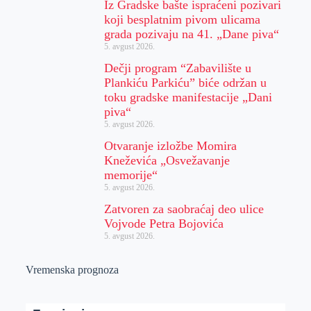
Iz Gradske bašte ispraćeni pozivari
koji besplatnim pivom ulicama
grada pozivaju na 41. „Dane piva“
5. avgust 2026.
Dečji program “Zabavilište u
Plankiću Parkiću” biće održan u
toku gradske manifestacije „Dani
piva“
5. avgust 2026.
Otvaranje izložbe Momira
Kneževića „Osvežavanje
memorije“
5. avgust 2026.
Zatvoren za saobraćaj deo ulice
Vojvode Petra Bojovića
5. avgust 2026.
Vremenska prognoza