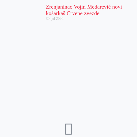
Zrenjaninac Vojin Medarević novi
košarkaš Crvene zvezde
30. jul 2026.