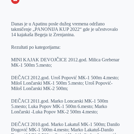
o
n
e
e
a
E
k
g
d
r
t
m
Danas je u Apatinu posle dužeg vremena održano
e
I
s
a
takmičenje „PANONIJA KUP 2022“ gde je učestvovalo
r
n
A
i
14 kajakaša Begeja iz Zrenjanina.
p
l
Rezultati po kategorijama:
p
MINI KAJAK DEVOJČICE 2012.god. Milica Grebenar
MK-1 500m 5.mesto;
DEČACI 2012.god. Uroš Popović MK-1 500m 4.mesto;
Miloš Lončarski MK-1 500m 5.mesto; Uroš Popović-
Miloš Lončarski MK-2 500m;
DEČACI 2011.god. Marko Loncarski MK-1 500m
5.mesto; Luka Popov MK-1 500m 6.mesto; Marko
Lončarski -Luka Popov MK-2 500m 4.mesto;
DEČACI 2010.god. Marko Lakatuš MK-1 500m; Danilo
Đogović MK-1 500m 4.mesto; Marko Lakatuš-Danilo