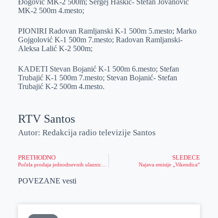
Đogović MK-2 500m; Sergej Haskić- Stefan Jovanović
MK-2 500m 4.mesto;
PIONIRI Radovan Ramljanski K-1 500m 5.mesto; Marko
Gojgolović K-1 500m 7.mesto; Radovan Ramljanski-
Aleksa Lalić K-2 500m;
KADETI Stevan Bojanić K-1 500m 6.mesto; Stefan
Trubajić K-1 500m 7.mesto; Stevan Bojanić- Stefan
Trubajić K-2 500m 4.mesto.
RTV Santos
Autor: Redakcija radio televizije Santos
PRETHODNO
SLEDEĆE
Počela prodaja jednodnevnih ulaznica za EXIT
Najava emisije „Vikendica“
POVEZANE vesti