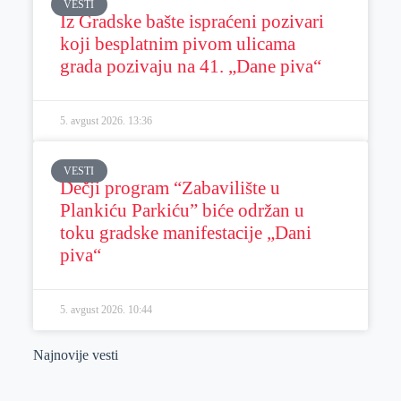
VESTI
Iz Gradske bašte ispraćeni pozivari
koji besplatnim pivom ulicama
grada pozivaju na 41. „Dane piva“
5. avgust 2026.
13:36
VESTI
Dečji program “Zabavilište u
Plankiću Parkiću” biće održan u
toku gradske manifestacije „Dani
piva“
5. avgust 2026.
10:44
Najnovije vesti