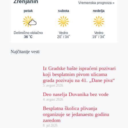
Najčitanije vesti
Iz Gradske bašte ispraćeni pozivari
koji besplatnim pivom ulicama
grada pozivaju na 41. „Dane piva“
5. avgust 2026.
Deo naselja Duvanika bez vode
4. avgust 2026.
Besplatna školica plivanja
organizuje se jedanaestu godinu
zaredom
8. jul 2026.