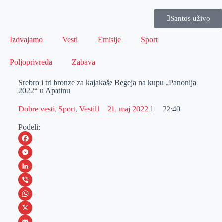
Santos uživo
Izdvajamo
Vesti
Emisije
Sport
Poljoprivreda
Zabava
Srebro i tri bronze za kajakaše Begeja na kupu „Panonija
2022“ u Apatinu
Dobre vesti
,
Sport
,
Vesti
21. maj 2022.
22:40
Podeli:
F
a
M
c
e
L
e
s
i
V
b
s
n
i
W
o
e
k
b
h
X