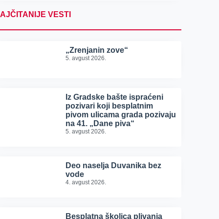
AJČITANIJE VESTI
„Zrenjanin zove“
5. avgust 2026.
Iz Gradske bašte ispraćeni
pozivari koji besplatnim
pivom ulicama grada pozivaju
na 41. „Dane piva“
5. avgust 2026.
Deo naselja Duvanika bez
vode
4. avgust 2026.
Besplatna školica plivanja