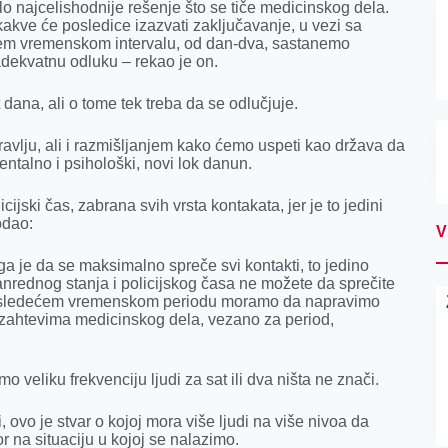
ilo najcelishodnije rešenje što se tiče medicinskog dela.
kakve će posledice izazvati zaključavanje, u vezi sa
ćem vremenskom intervalu, od dan-dva, sastanemo
dekvatnu odluku – rekao je on.
dana, ali o tome tek treba da se odlučjuje.
ravlju, ali i razmišljanjem kako ćemo uspeti kao država da
talno i psihološki, novi lok danun.
ijski čas, zabrana svih vrsta kontakata, jer je to jedini
odao:
V
a je da se maksimalno spreče svi kontakti, to jedino
nrednog stanja i policijskog časa ne možete da sprečite
. U sledećem vremenskom periodu moramo da napravimo
im zahtevima medicinskog dela, vezano za period,
veliku frekvenciju ljudi za sat ili dva ništa ne znači.
 ovo je stvar o kojoj mora više ljudi na više nivoa da
or na situaciju u kojoj se nalazimo.