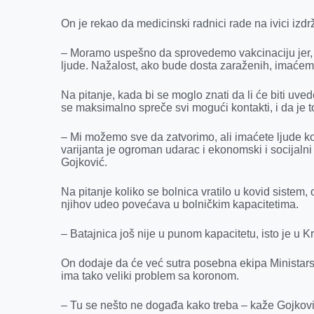
On je rekao da medicinski radnici rade na ivici izdržl
– Moramo uspešno da sprovedemo vakcinaciju jer,
ljude. Nažalost, ako bude dosta zaraženih, imaće
Na pitanje, kada bi se moglo znati da li će biti uv
se maksimalno spreče svi mogući kontakti, i da je 
– Mi možemo sve da zatvorimo, ali imaćete ljude koji
varijanta je ogroman udarac i ekonomski i socijalni 
Gojković.
Na pitanje koliko se bolnica vratilo u kovid sistem
njihov udeo povećava u bolničkim kapacitetima.
– Batajnica još nije u punom kapacitetu, isto je u K
On dodaje da će već sutra posebna ekipa Ministarstv
ima tako veliki problem sa koronom.
– Tu se nešto ne događa kako treba – kaže Gojkovi