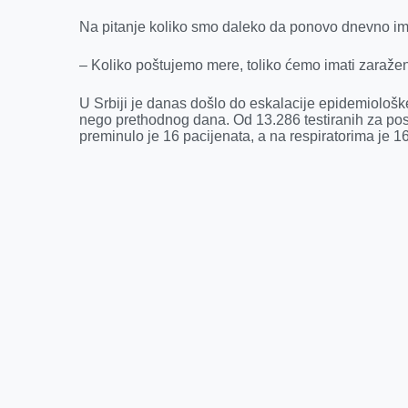
Na pitanje koliko smo daleko da ponovo dnevno im
– Koliko poštujemo mere, toliko ćemo imati zaražen
U Srbiji je danas došlo do eskalacije epidemiološke
nego prethodnog dana. Od 13.286 testiranih za posl
preminulo je 16 pacijenata, a na respiratorima je 16