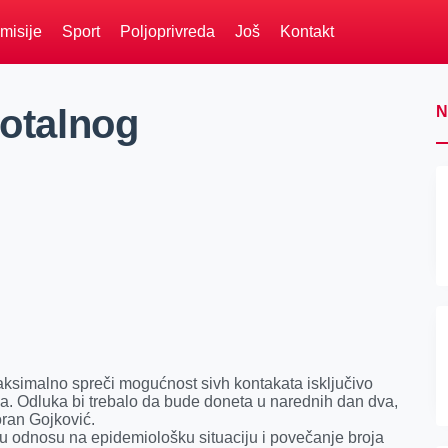
misije
Sport
Poljoprivreda
Još
Kontakt
totalnog
N
aksimalno spreči mogućnost sivh kontakata isključivo
sa. Odluka bi trebalo da bude doneta u narednih dan dva,
oran Gojković.
u odnosu na epidemiološku situaciju i povečanje broja