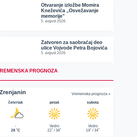
Otvaranje izložbe Momira
Kneževića „Osvežavanje
memorije“
5. avgust 2026.
Zatvoren za saobraćaj deo
ulice Vojvode Petra Bojovića
5. avgust 2026.
REMENSKA PROGNOZA