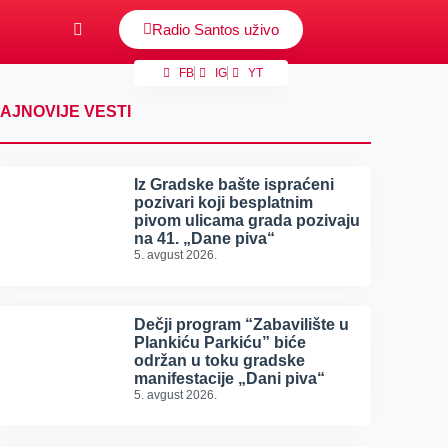
Radio Santos uživo
FB
IG
YT
AJNOVIJE VESTI
Iz Gradske bašte ispraćeni
pozivari koji besplatnim
pivom ulicama grada pozivaju
na 41. „Dane piva“
5. avgust 2026.
Dečji program “Zabavilište u
Plankiću Parkiću” biće
održan u toku gradske
manifestacije „Dani piva“
5. avgust 2026.