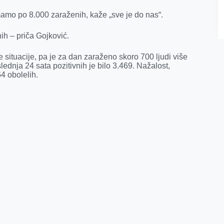
amo po 8.000 zaraženih, kaže „sve je do nas“.
ih – priča Gojković.
 situacije, pa je za dan zaraženo skoro 700 ljudi više
ednja 24 sata pozitivnih je bilo 3.469. Nažalost,
4 obolelih.