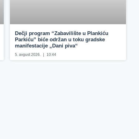
Dečji program “Zabavilište u Plankiću
Parkiću” biće održan u toku gradske
manifestacije „Dani piva“
5. avgust 2026.
10:44