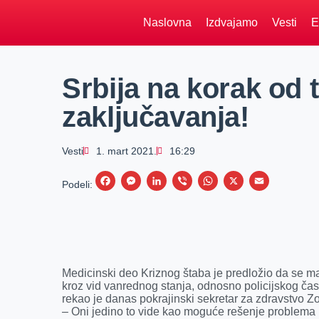
Naslovna
Izdvajamo
Vesti
E
Srbija na korak od 
zaključavanja!
Vesti
1. mart 2021.
16:29
F
M
L
V
W
X
E
Podeli:
a
e
i
i
h
m
c
s
n
b
a
a
e
s
k
e
t
i
b
e
e
r
s
l
Medicinski deo Kriznog štaba je predložio da se m
o
n
d
A
kroz vid vanrednog stanja, odnosno policijskog ča
rekao je danas pokrajinski sekretar za zdravstvo Z
o
g
I
p
– Oni jedino to vide kao moguće rešenje problema 