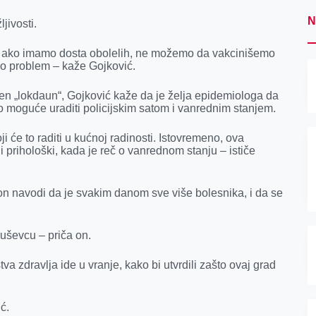
N
jivosti.
 ako imamo dosta obolelih, ne možemo da vakcinišemo
mo problem – kaže Gojković.
eden „lokdaun“, Gojković kaže da je želja epidemiologa da
to moguće uraditi policijskim satom i vanrednim stanjem.
 će to raditi u kućnoj radinosti. Istovremeno, ova
i prihološki, kada je reč o vanrednom stanju – ističe
, on navodi da je svakim danom sve više bolesnika, i da se
ruševcu – priča on.
a zdravlja ide u vranje, kako bi utvrdili zašto ovaj grad
ć.