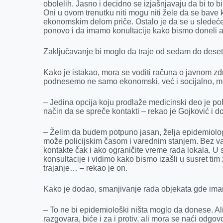
k
e
n
p
obolelih. Jasno i decidno se izjašnjavaju da bi to b
Oni u ovom trenutku niti mogu niti žele da se bave 
r
ekonomskim delom priče. Ostalo je da se u slede
ponovo i da imamo konultacije kako bismo doneli a
Zaključavanje bi moglo da traje od sedam do deset 
Kako je istakao, mora se voditi računa o javnom zd
podnesemo ne samo ekonomski, već i socijalno, men
– Jedina opcija koju prodlaže medicinski deo je polic
način da se spreče kontakti – rekao je Gojković i d
– Želim da budem potpuno jasan, želja epidemiolog
može policijskim časom i varednim stanjem. Bez va
kontakte čak i ako ograničite vreme rada lokala
konsultacije i vidimo kako bismo izašli u susret t
trajanje… – rekao je on.
Kako je dodao, smanjivanje rada objekata gde imamo 
– To ne bi epidemiološki ništa moglo da donese. Ali,
razgovara, biće i za i protiv, ali mora se naći odgov