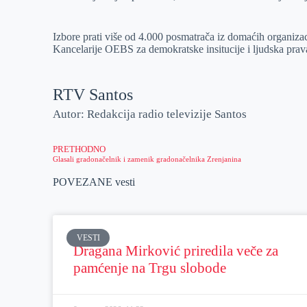
r
n
A
i
p
l
Izbore prati više od 4.000 posmatrača iz domaćih organiz
Kancelarije OEBS za demokratske insitucije i ljudska prav
p
RTV Santos
Autor: Redakcija radio televizije Santos
PRETHODNO
Glasali gradonačelnik i zamenik gradonačelnika Zrenjanina
POVEZANE vesti
VESTI
Dragana Mirković priredila veče za
pamćenje na Trgu slobode