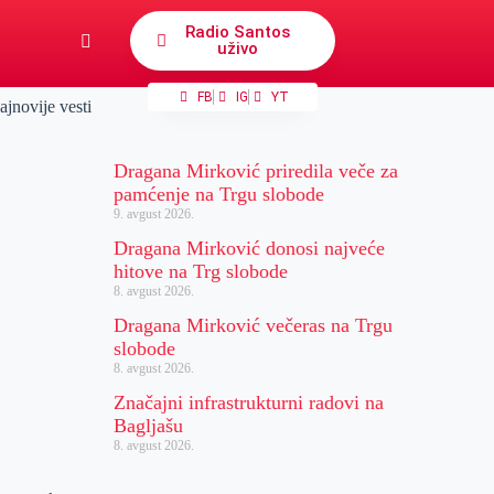
Radio Santos
uživo
FB
IG
YT
ajnovije vesti
Dragana Mirković priredila veče za
pamćenje na Trgu slobode
9. avgust 2026.
Dragana Mirković donosi najveće
hitove na Trg slobode
8. avgust 2026.
Dragana Mirković večeras na Trgu
slobode
8. avgust 2026.
Značajni infrastrukturni radovi na
Bagljašu
8. avgust 2026.