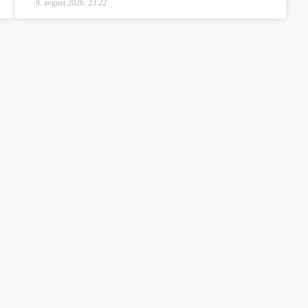
8. avgust 2026.
23:22