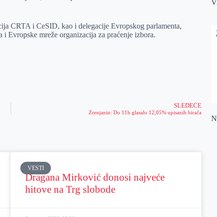
V
acija CRTA i CeSID, kao i delegacije Evropskog parlamenta,
a i Evropske mreže organizacija za praćenje izbora.
SLEDEĆE
Zrenjanin: Do 11h glasalo 12,05% upisanih birača
Na
VESTI
Dragana Mirković donosi najveće
hitove na Trg slobode