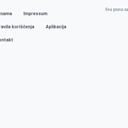
Sva prava z
 nama
Impressum
ravila korišćenja
Aplikacija
ontakt
Naslovna
Izdvajamo