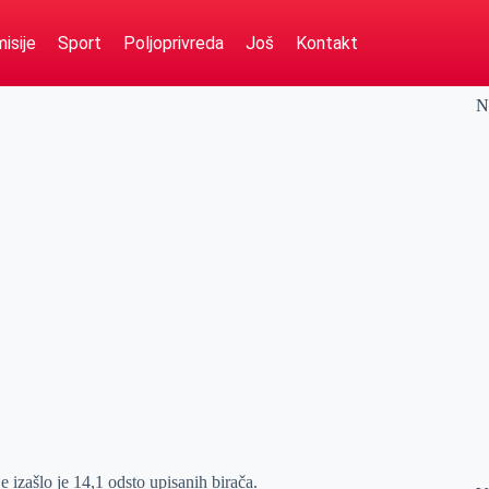
isije
Sport
Poljoprivreda
Još
Kontakt
N
e izašlo je 14,1 odsto upisanih birača.