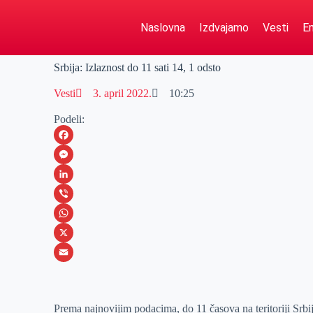
Naslovna
Izdvajamo
Vesti
Em
Srbija: Izlaznost do 11 sati 14, 1 odsto
Vesti
3. april 2022.
10:25
Podeli:
F
a
M
c
e
L
e
s
i
V
b
s
n
i
W
o
e
k
b
h
X
o
n
e
e
a
E
k
g
d
r
t
m
Prema najnovijim podacima, do 11 časova na teritoriji Srbij
e
I
s
a