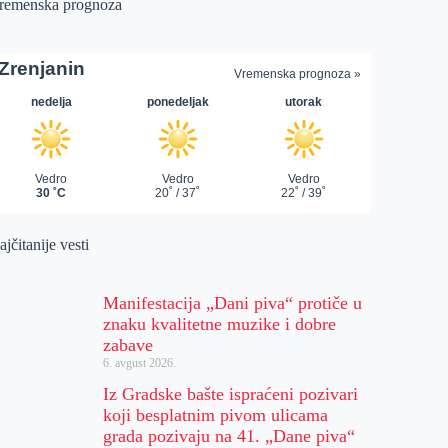
remenska prognoza
jčitanije vesti
Manifestacija „Dani piva“ protiče u
znaku kvalitetne muzike i dobre
zabave
6. avgust 2026.
Iz Gradske bašte ispraćeni pozivari
koji besplatnim pivom ulicama
grada pozivaju na 41. „Dane piva“