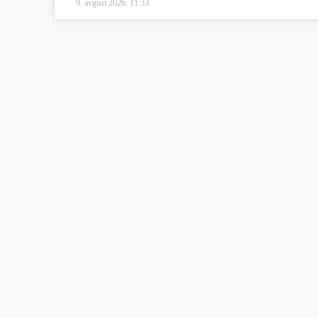
9. avgust 2026.
11:33