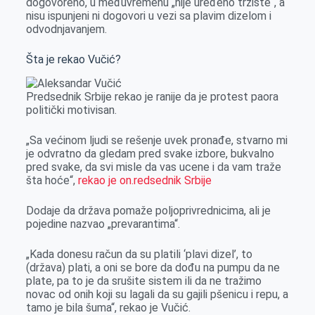
dogovoreno, u međuvremenu „nije uređeno tržište“, a
nisu ispunjeni ni dogovori u vezi sa plavim dizelom i
odvodnjavanjem.
Šta je rekao Vučić?
Predsednik Srbije rekao je ranije da je protest paora
politički motivisan.
„Sa većinom ljudi se rešenje uvek pronađe, stvarno mi
je odvratno da gledam pred svake izbore, bukvalno
pred svake, da svi misle da vas ucene i da vam traže
šta hoće“,
rekao je on.redsednik Srbije
Dodaje da država pomaže poljoprivrednicima, ali je
pojedine nazvao „prevarantima“.
„Kada donesu račun da su platili ‘plavi dizel’, to
(država) plati, a oni se bore da dođu na pumpu da ne
plate, pa to je da srušite sistem ili da ne tražimo
novac od onih koji su lagali da su gajili pšenicu i repu, a
tamo je bila šuma“, rekao je Vučić.