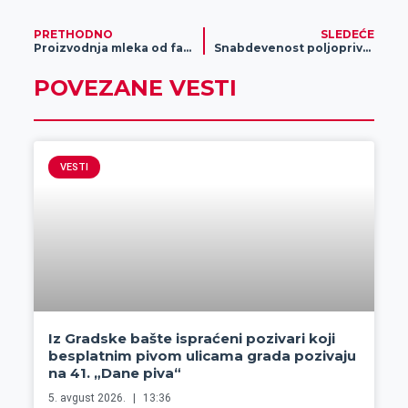
PRETHODNO
SLEDEĆE
Proizvodnja mleka od farme do kućnog praga bez proizvodnje hrane
Snabdevenost poljoprivrednih apoteka zaštitnim sredstvima nakon zabrane upotrebe 113 pesticida
POVEZANE VESTI
VESTI
Iz Gradske bašte ispraćeni pozivari koji
besplatnim pivom ulicama grada pozivaju
na 41. „Dane piva“
5. avgust 2026.
13:36