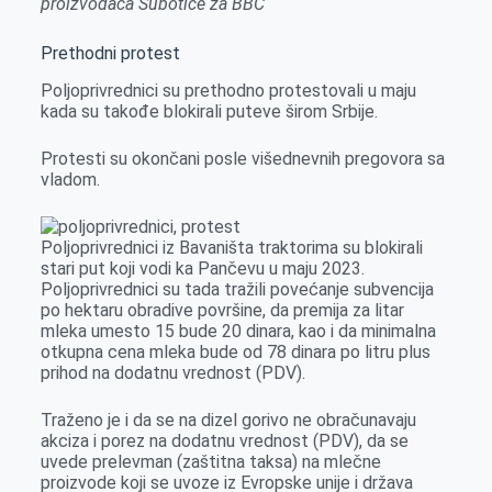
proizvođača Subotice
za BBC
Prethodni protest
Poljoprivrednici su prethodno protestovali u maju
kada su takođe blokirali puteve širom Srbije.
Protesti su okončani posle višednevnih pregovora sa
vladom.
Poljoprivrednici iz Bavaništa traktorima su blokirali
stari put koji vodi ka Pančevu u maju 2023.
Poljoprivrednici su tada tražili povećanje subvencija
po hektaru obradive površine, da premija za litar
mleka umesto 15 bude 20 dinara, kao i da minimalna
otkupna cena mleka bude od 78 dinara po litru plus
prihod na dodatnu vrednost (PDV).
Traženo je i da se na dizel gorivo ne obračunavaju
akciza i porez na dodatnu vrednost (PDV), da se
uvede prelevman (zaštitna taksa) na mlečne
proizvode koji se uvoze iz Evropske unije i država