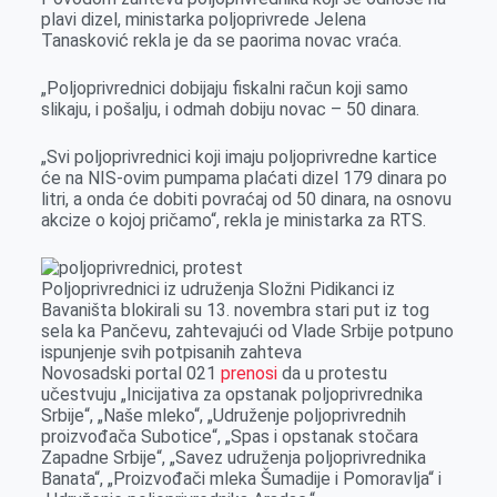
plavi dizel, ministarka poljoprivrede Jelena
Tanasković rekla je da se paorima novac vraća.
„Poljoprivrednici dobijaju fiskalni račun koji samo
slikaju, i pošalju, i odmah dobiju novac – 50 dinara.
„Svi poljoprivrednici koji imaju poljoprivredne kartice
će na NIS-ovim pumpama plaćati dizel 179 dinara po
litri, a onda će dobiti povraćaj od 50 dinara, na osnovu
akcize o kojoj pričamo“, rekla je ministarka za RTS.
Poljoprivrednici iz udruženja Složni Pidikanci iz
Bavaništa blokirali su 13. novembra stari put iz tog
sela ka Pančevu, zahtevajući od Vlade Srbije potpuno
ispunjenje svih potpisanih zahteva
Novosadski portal 021
prenosi
da u protestu
učestvuju „Inicijativa za opstanak poljoprivrednika
Srbije“, „Naše mleko“, „Udruženje poljoprivrednih
proizvođača Subotice“, „Spas i opstanak stočara
Zapadne Srbije“, „Savez udruženja poljoprivrednika
Banata“, „Proizvođači mleka Šumadije i Pomoravlja“ i