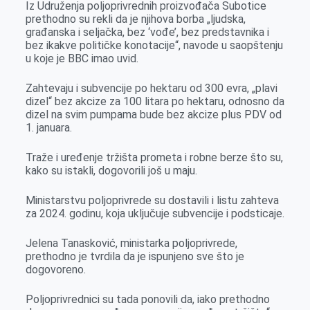
Iz Udruženja poljoprivrednih proizvođača Subotice
prethodno su rekli da je njihova borba „ljudska,
građanska i seljačka, bez ‘vođe’, bez predstavnika i
bez ikakve političke konotacije“, navode u saopštenju
u koje je BBC imao uvid.
Zahtevaju i subvencije po hektaru od 300 evra, „plavi
dizel“ bez akcize za 100 litara po hektaru, odnosno da
dizel na svim pumpama bude bez akcize plus PDV od
1. januara.
Traže i uređenje tržišta prometa i robne berze što su,
kako su istakli, dogovorili još u maju.
Ministarstvu poljoprivrede su dostavili i listu zahteva
za 2024. godinu, koja uključuje subvencije i podsticaje.
Jelena Tanasković, ministarka poljoprivrede,
prethodno je tvrdila da je ispunjeno sve što je
dogovoreno.
Poljoprivrednici su tada ponovili da, iako prethodno