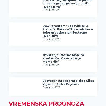
pozivari koji besplatnim pivom
ulicama grada pozivaju na 41.
„Dane piva“
5. avgust 2026.
Dečji program “Zabavilište u
Plankiću Parkiću” biće održan u
toku gradske manifestacije
„Dani piva“
5. avgust 2026.
Otvaranje izložbe Momira
Kneževića „Osvežavanje
memorije“
5. avgust 2026.
Zatvoren za saobraćaj deo ulice
Vojvode Petra Bojovića
5. avgust 2026.
VREMENSKA PROGNOZA