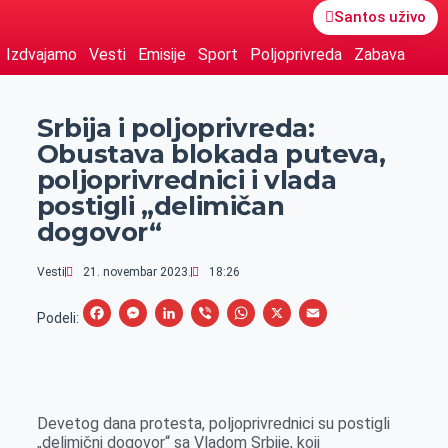
Santos uživo
Izdvajamo
Vesti
Emisije
Sport
Poljoprivreda
Zabava
Srbija i poljoprivreda:
Obustava blokada puteva,
poljoprivrednici i vlada
postigli „delimičan
dogovor“
Vesti
21. novembar 2023.
18:26
F
M
L
V
W
X
E
Podeli:
a
e
i
i
h
m
c
s
n
b
a
a
e
s
k
e
t
i
Devetog dana protesta, poljoprivrednici su postigli
b
e
e
r
s
l
„delimični dogovor“ sa Vladom Srbije, koji