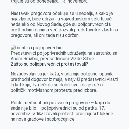
trajale su od ponedeljka, 13. novembra.
Nastavak pregovora očekuje se u nedelju, a kako je
najavljeno, biće održani u vojvođanskom selu Kisač,
nedaleko od Novog Sada, gde su poljoprivrednici u
prethodnim danima već pozvali predstavnike vlasti na
pregovore, ali oni tada nisu održani.
Predstavnici poljoprivrednih udruženja na sastanku sa
Anom Brnabić, predsednicom Vlade Srbije
Zašto su poljoprivrednici protestovali?
Nezadovoljni su jer, kažu, vlada nije potpuno ispunila
prethodni dogovor iz maja, a najviši predstavnici vlasti
ih kritikuju, tvrdeći da su dobili sve i da je reč o
politički motivisanom protestu pred izbore.
Posle međusobnih poziva na pregovore – kojih do
sada nije bilo – poljoprivrednici su od petka, 17.
novembra radikalizovali protest, proširujući blokade
na nove gradove i saobraćajnice.