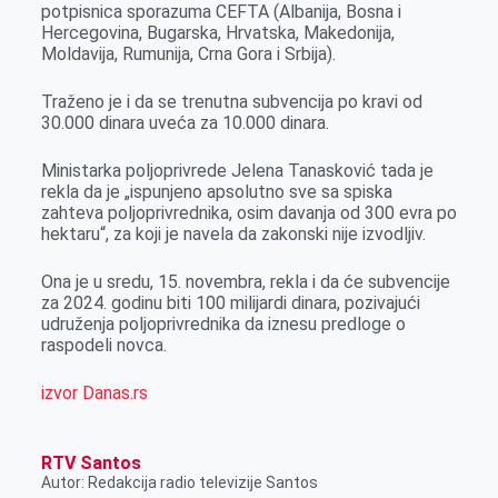
potpisnica sporazuma CEFTA (Albanija, Bosna i
Hercegovina, Bugarska, Hrvatska, Makedonija,
Moldavija, Rumunija, Crna Gora i Srbija).
Traženo je i da se trenutna subvencija po kravi od
30.000 dinara uveća za 10.000 dinara.
Ministarka poljoprivrede Jelena Tanasković tada je
rekla da je „ispunjeno apsolutno sve sa spiska
zahteva poljoprivrednika, osim davanja od 300 evra po
hektaru“, za koji je navela da zakonski nije izvodljiv.
Ona je u sredu, 15. novembra, rekla i da će subvencije
za 2024. godinu biti 100 milijardi dinara, pozivajući
udruženja poljoprivrednika da iznesu predloge o
raspodeli novca.
izvor Danas.rs
RTV Santos
Autor: Redakcija radio televizije Santos