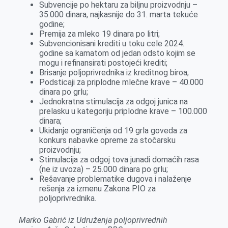
Subvencije po hektaru za biljnu proizvodnju –
35.000 dinara, najkasnije do 31. marta tekuće
godine;
Premija za mleko 19 dinara po litri;
Subvencionisani krediti u toku cele 2024.
godine sa kamatom od jedan odsto kojim se
mogu i refinansirati postojeći krediti;
Brisanje poljoprivrednika iz kreditnog biroa;
Podsticaji za priplodne mlečne krave – 40.000
dinara po grlu;
Jednokratna stimulacija za odgoj junica na
prelasku u kategoriju priplodne krave – 100.000
dinara;
Ukidanje ograničenja od 19 grla goveda za
konkurs nabavke opreme za stočarsku
proizvodnju;
Stimulacija za odgoj tova junadi domaćih rasa
(ne iz uvoza) – 25.000 dinara po grlu;
Rešavanje problematike dugova i nalaženje
rešenja za izmenu Zakona PIO za
poljoprivrednika.
Marko Ga
b
rić iz Udruženja
poljoprivrednih