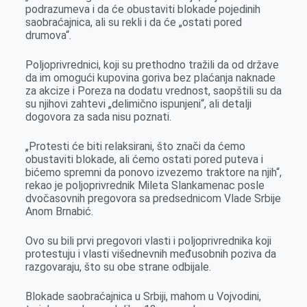
o
n
d
A
podrazumeva i da će obustaviti blokade pojedinih
saobraćajnica, ali su rekli i da će „ostati pored
o
g
I
p
drumova“.
k
e
n
p
r
Poljoprivrednici, koji su prethodno tražili da od države
da im omogući kupovina goriva bez plaćanja naknade
za akcize i Poreza na dodatu vrednost, saopštili su da
su njihovi zahtevi „delimično ispunjeni“, ali detalji
dogovora za sada nisu poznati.
„Protesti će biti relaksirani, što znači da ćemo
obustaviti blokade, ali ćemo ostati pored puteva i
bićemo spremni da ponovo izvezemo traktore na njih“,
rekao je poljoprivrednik Mileta Slankamenac posle
dvočasovnih pregovora sa predsednicom Vlade Srbije
Anom Brnabić.
Ovo su bili prvi pregovori vlasti i poljoprivrednika koji
protestuju i vlasti višednevnih međusobnih poziva da
razgovaraju, što su obe strane odbijale.
Blokade saobraćajnica u Srbiji, mahom u Vojvodini,