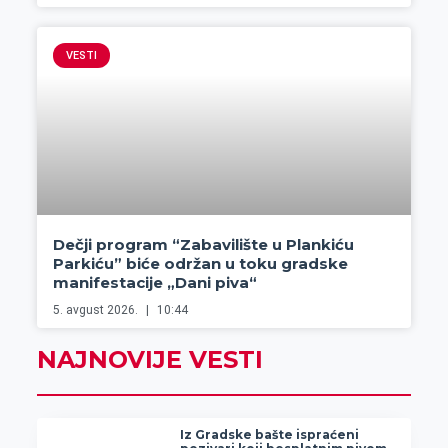
VESTI
Dečji program “Zabavilište u Plankiću
Parkiću” biće održan u toku gradske
manifestacije „Dani piva“
5. avgust 2026.
10:44
NAJNOVIJE VESTI
Iz Gradske bašte ispraćeni