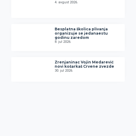
4. avgust 2026.
Besplatna školica plivanja
organizuje se jedanaestu
godinu zaredom
8. jul 2026.
Zrenjaninac Vojin Medarević
novi košarkaš Crvene zvezde
30. jul 2026.