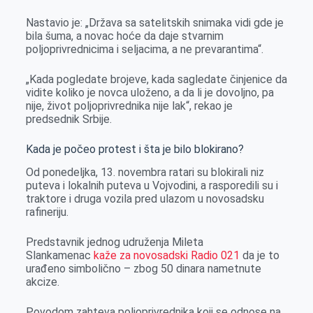
Nastavio je: „Država sa satelitskih snimaka vidi gde je
bila šuma, a novac hoće da daje stvarnim
poljoprivrednicima i seljacima, a ne prevarantima“.
„Kada pogledate brojeve, kada sagledate činjenice da
vidite koliko je novca uloženo, a da li je dovoljno, pa
nije, život poljoprivrednika nije lak“, rekao je
predsednik Srbije.
Kada je počeo protest i šta je bilo blokirano?
Od ponedeljka, 13. novembra ratari su blokirali niz
puteva i lokalnih puteva u Vojvodini, a rasporedili su i
traktore i druga vozila pred ulazom u novosadsku
rafineriju.
Predstavnik jednog udruženja Mileta
Slankamenac
kaže za novosadski Radio 021
da je to
urađeno simbolično – zbog 50 dinara nametnute
akcize.
Povodom zahteva poljoprivrednika koji se odnose na