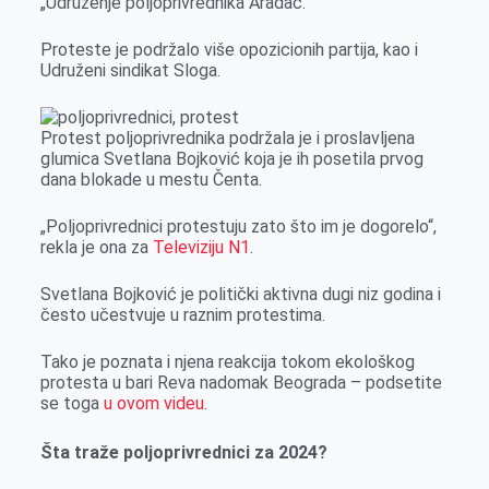
„Udruženje poljoprivrednika Aradac.“
Proteste je podržalo više opozicionih partija, kao i
Udruženi sindikat Sloga.
Protest poljoprivrednika podržala je i proslavljena
glumica Svetlana Bojković koja je ih posetila prvog
dana blokade u mestu Čenta.
„Poljoprivrednici protestuju zato što im je dogorelo“,
rekla je ona za
Televiziju N1
.
Svetlana Bojković je politički aktivna dugi niz godina i
često učestvuje u raznim protestima.
Tako je poznata i njena reakcija tokom ekološkog
protesta u bari Reva nadomak Beograda – podsetite
se toga
u ovom videu
.
Šta traže poljoprivrednici za 2024?