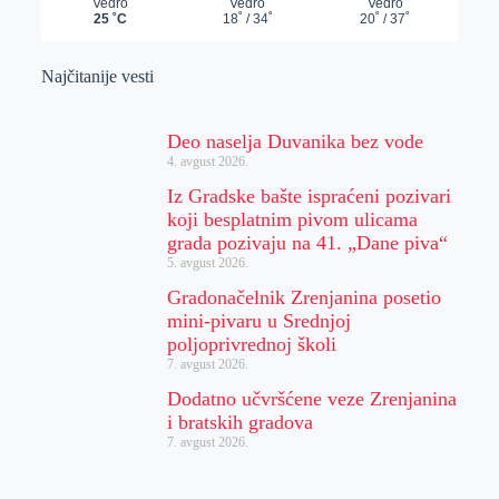
Najčitanije vesti
Deo naselja Duvanika bez vode
4. avgust 2026.
Iz Gradske bašte ispraćeni pozivari
koji besplatnim pivom ulicama
grada pozivaju na 41. „Dane piva“
5. avgust 2026.
Gradonačelnik Zrenjanina posetio
mini-pivaru u Srednjoj
poljoprivrednoj školi
7. avgust 2026.
Dodatno učvršćene veze Zrenjanina
i bratskih gradova
7. avgust 2026.