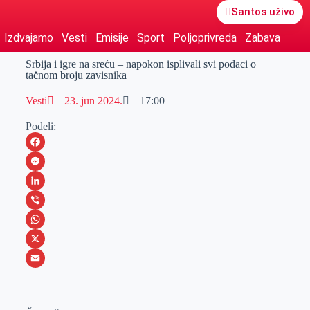
Santos uživo
Izdvajamo
Vesti
Emisije
Sport
Poljoprivreda
Zabava
Srbija i igre na sreću – napokon isplivali svi podaci o
tačnom broju zavisnika
Vesti
23. jun 2024.
17:00
Podeli:
F
a
M
c
e
L
e
s
i
V
b
s
n
i
W
o
e
k
b
h
X
o
n
e
e
a
E
k
g
d
r
t
m