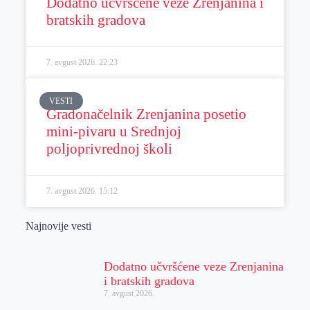
Dodatno učvršćene veze Zrenjanina i
bratskih gradova
7. avgust 2026.
22:23
VESTI
Gradonačelnik Zrenjanina posetio
mini-pivaru u Srednjoj
poljoprivrednoj školi
7. avgust 2026.
15:12
Najnovije vesti
Dodatno učvršćene veze Zrenjanina
i bratskih gradova
7. avgust 2026.