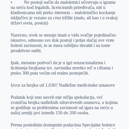
• Ne postoji način da maloletnici učestvuju u igrama
na sreću kod legalnih, licenciranih priređivača, niti u
kladionicama niti preko interneta – maloletničko kockanje
isključivo je vezano za crno tržište (malo, ali kao i u svakoj
državi sveta, postoji)
Naravno, uvek se moraju imati u vidu svačije pojedinačno
iskustvo, odnosno sve dok postoji i jedan slučaj ove vrste
bolesti zavisnosti, to se mora ozbiljno shvatiti i na tome
proaktivno raditi.
Ipak, moramo podvući da je u igri senzacionalizma i
licitiranja brojkama tzv. zavisnika neretko reč o ciframa i
preko 300 puta većim od realno postojećih.
Izvor za brojku od 1.030? Nadležne medicinske ustanove
Podatak koji smo naveli nije ničija spekulacija, već
zvanična brojka nadležnih zdravstvenih ustanova, u kojima
se godišnje sa problemima zavisnosti od igara na sreću u
našoj zemlji javi između 150 do 200 osoba.
Prema poslednim dostupnim podacima Specijalne bolnice