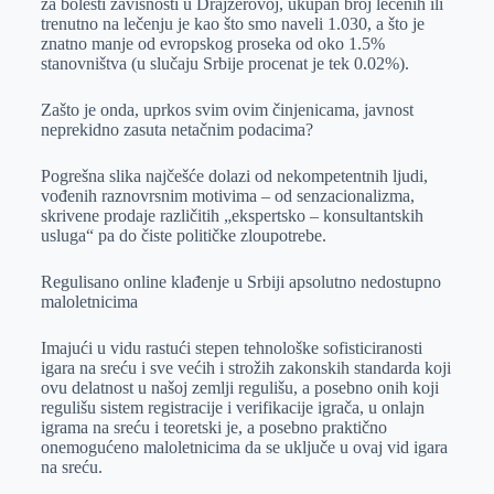
za bolesti zavisnosti u Drajzerovoj, ukupan broj lečenih ili
trenutno na lečenju je kao što smo naveli 1.030, a što je
znatno manje od evropskog proseka od oko 1.5%
stanovništva (u slučaju Srbije procenat je tek 0.02%).
Zašto je onda, uprkos svim ovim činjenicama, javnost
neprekidno zasuta netačnim podacima?
Pogrešna slika najčešće dolazi od nekompetentnih ljudi,
vođenih raznovrsnim motivima – od senzacionalizma,
skrivene prodaje različitih „ekspertsko – konsultantskih
usluga“ pa do čiste političke zloupotrebe.
Regulisano online klađenje u Srbiji apsolutno nedostupno
maloletnicima
Imajući u vidu rastući stepen tehnološke sofisticiranosti
igara na sreću i sve većih i strožih zakonskih standarda koji
ovu delatnost u našoj zemlji regulišu, a posebno onih koji
regulišu sistem registracije i verifikacije igrača, u onlajn
igrama na sreću i teoretski je, a posebno praktično
onemogućeno maloletnicima da se uključe u ovaj vid igara
na sreću.