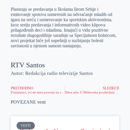
Planiraju se predavanja u školama širom Srbije i
emitovanje spotova usmerenih na odvraćanje mladih od
igara na sreću i usmeravanje ka sportskim aktivnostima,
kroz seriju predavanja i informativnih video klipova
prilagođenih deci i mladima. Imajući u vidu pozitivne
rezultate dugogodišnje saradnje sa Specijalnom bolnicom,
novi projekat biće još uspešniji u suzbijanju bolesti
zavisnosti u njenom samom nastajanju.
RTV Santos
Autor: Redakcija radio televizije Santos
PRETHODNO
SLEDEĆE
Zrenjaninci, svi ste sutra pozvani na sladoled u 20 časova
Slava sela- U Melencima proslavljeni Duhovi
POVEZANE vesti
VESTI