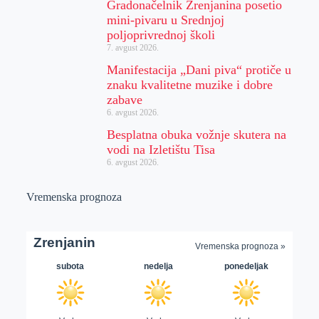
Gradonačelnik Zrenjanina posetio
mini-pivaru u Srednjoj
poljoprivrednoj školi
7. avgust 2026.
Manifestacija „Dani piva“ protiče u
znaku kvalitetne muzike i dobre
zabave
6. avgust 2026.
Besplatna obuka vožnje skutera na
vodi na Izletištu Tisa
6. avgust 2026.
Vremenska prognoza