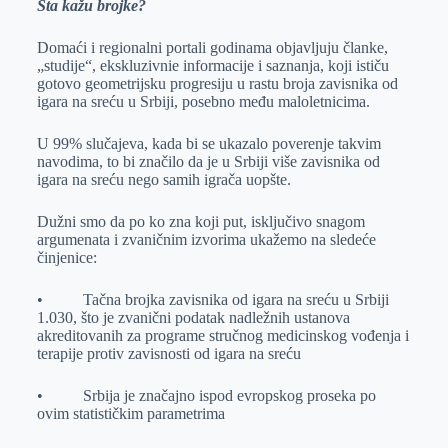
Šta kažu brojke?
e
I
s
a
r
n
A
i
Domaći i regionalni portali godinama objavljuju članke,
p
l
„studije“, ekskluzivnie informacije i saznanja, koji ističu
gotovo geometrijsku progresiju u rastu broja zavisnika od
p
igara na sreću u Srbiji, posebno među maloletnicima.
U 99% slučajeva, kada bi se ukazalo poverenje takvim
navodima, to bi značilo da je u Srbiji više zavisnika od
igara na sreću nego samih igrača uopšte.
Dužni smo da po ko zna koji put, isključivo snagom
argumenata i zvaničnim izvorima ukažemo na sledeće
činjenice:
• Tačna brojka zavisnika od igara na sreću u Srbiji
1.030, što je zvanični podatak nadležnih ustanova
akreditovanih za programe stručnog medicinskog vođenja i
terapije protiv zavisnosti od igara na sreću
• Srbija je značajno ispod evropskog proseka po
ovim statističkim parametrima