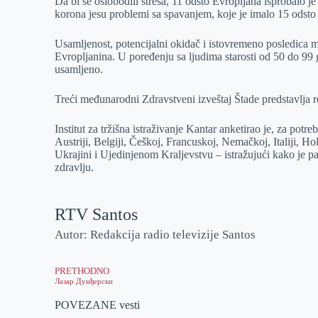
Da bi se oslobodili stresa, 11 odsto Evropljana isprobalo je
korona jesu problemi sa spavanjem, koje je imalo 15 odsto 
Usamljenost, potencijalni okidač i istovremeno posledica 
Evropljanina. U poređenju sa ljudima starosti od 50 do 99 
usamljeno.
Treći međunarodni Zdravstveni izveštaj Štade predstavlja r
Institut za tržišna istraživanje Kantar anketirao je, za pot
Austriji, Belgiji, Češkoj, Francuskoj, Nemačkoj, Italiji, Hola
Ukrajini i Ujedinjenom Kraljevstvu – istražujući kako je
zdravlju.
RTV Santos
Autor: Redakcija radio televizije Santos
PRETHODNO
Лазар Дунђерски
POVEZANE vesti