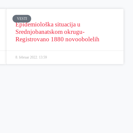
VESTI
Epidemiološka situacija u
Srednjobanatskom okrugu-
Registrovano 1880 novoobolelih
8. februar 2022.
13:59