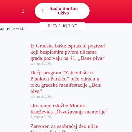
Radio Santos
uživo
FB
IG
YT
ajnovije vesti
Iz Gradske bašte ispraćeni pozivari
koji besplatnim pivom ulicama
grada pozivaju na 41. „Dane piva“
5. avgust 2026.
Dečji program “Zabavilište u
Plankiću Parkiću” biće održan u
toku gradske manifestacije „Dani
piva“
5. avgust 2026.
Otvaranje izložbe Momira
Kneževića „Osvežavanje memorije“
5. avgust 2026.
Zatvoren za saobraćaj deo ulice