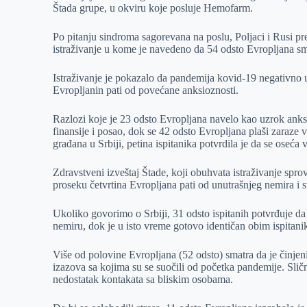
Štada grupe, u okviru koje posluje Hemofarm.
r
n
A
i
p
l
Po pitanju sindroma sagorevana na poslu, Poljaci i Rusi pre
istraživanje u kome je navedeno da 54 odsto Evropljana sma
p
Istraživanje je pokazalo da pandemija kovid-19 negativno u
Evropljanin pati od povećane anksioznosti.
Razlozi koje je 23 odsto Evropljana navelo kao uzrok anks
finansije i posao, dok se 42 odsto Evropljana plaši zaraze
građana u Srbiji, petina ispitanika potvrdila je da se oseća
Zdravstveni izveštaj Štade, koji obuhvata istraživanje spr
proseku četvrtina Evropljana pati od unutrašnjeg nemira i
Ukoliko govorimo o Srbiji, 31 odsto ispitanih potvrđuje da 
nemiru, dok je u isto vreme gotovo identičan obim ispitani
Više od polovine Evropljana (52 odsto) smatra da je činjenic
izazova sa kojima su se suočili od početka pandemije. Sličn
nedostatak kontakata sa bliskim osobama.