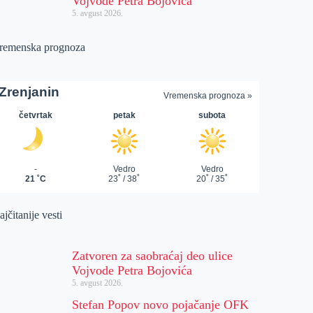
Vojvode Petra Bojovića
5. avgust 2026.
remenska prognoza
jčitanije vesti
Zatvoren za saobraćaj deo ulice
Vojvode Petra Bojovića
5. avgust 2026.
Stefan Popov novo pojačanje OFK