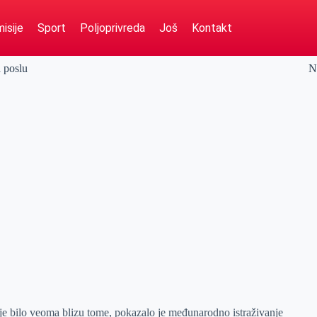
isije
Sport
Poljoprivreda
Još
Kontakt
 poslu
N
 je bilo veoma blizu tome, pokazalo je međunarodno istraživanje