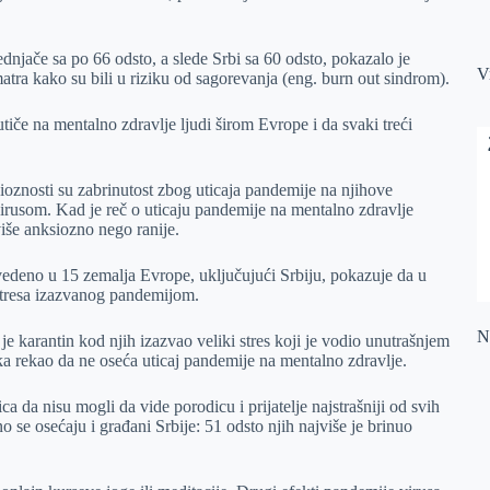
dnjače sa po 66 odsto, a slede Srbi sa 60 odsto, pokazalo je
V
tra kako su bili u riziku od sagorevanja (eng. burn out sindrom).
tiče na mentalno zdravlje ljudi širom Evrope i da svaki treći
ioznosti su zabrinutost zbog uticaja pandemije na njihove
 virusom. Kad je reč o uticaju pandemije na mentalno zdravlje
 više anksiozno nego ranije.
ovedeno u 15 zemalja Evrope, uključujući Srbiju, pokazuje da u
 stresa izazvanog pandemijom.
Na
je karantin kod njih izazvao veliki stres koji je vodio unutrašnjem
ka rekao da ne oseća uticaj pandemije na mentalno zdravlje.
a da nisu mogli da vide porodicu i prijatelje najstrašniji od svih
o se osećaju i građani Srbije: 51 odsto njih najviše je brinuo