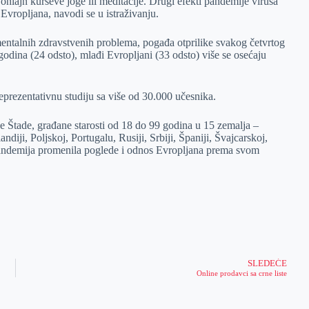
 onlajn kurseve joge ili meditacije. Drugi efekti pandemije virusa
Evropljana, navodi se u istraživanju.
mentalnih zdravstvenih problema, pogađa otprilike svakog četvrtog
godina (24 odsto), mlađi Evropljani (33 odsto) više se osećaju
eprezentativnu studiju sa više od 30.000 učesnika.
rebe Štade, građane starosti od 18 do 99 godina u 15 zemalja –
ndiji, Poljskoj, Portugalu, Rusiji, Srbiji, Španiji, Švajcarskoj,
 pandemija promenila poglede i odnos Evropljana prema svom
SLEDEĆE
Online prodavci sa crne liste