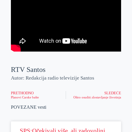
RTV Santos
Autor: Redakcija radio televizije Santos
PRETHODNO
SLEDEĆE
Planovi Carske bašte
Oštro osuditi zlostavljanje životinja
POVEZANE vesti
SPS:Očekivali više, ali zadovoljni