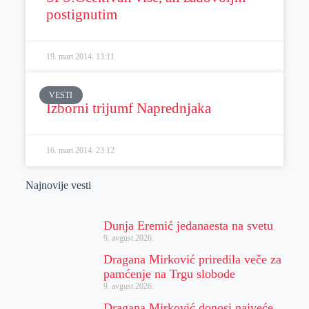
postignutim
19. mart 2014.
13:11
VESTI
Izborni trijumf Naprednjaka
16. mart 2014.
23:12
Najnovije vesti
Dunja Eremić jedanaesta na svetu
9. avgust 2026.
Dragana Mirković priredila veče za
pamćenje na Trgu slobode
9. avgust 2026.
Dragana Mirković donosi najveće