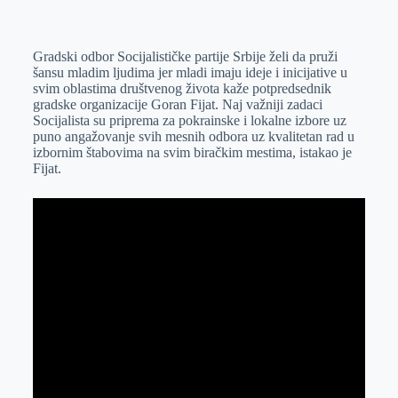
o
n
e
e
a
E
k
g
d
r
t
m
Gradski odbor Socijalističke partije Srbije želi da pruži
e
I
s
a
šansu mladim ljudima jer mladi imaju ideje i inicijative u
r
n
A
i
svim oblastima društvenog života kaže potpredsednik
gradske organizacije Goran Fijat. Naj važniji zadaci
p
l
Socijalista su priprema za pokrainske i lokalne izbore uz
p
puno angažovanje svih mesnih odbora uz kvalitetan rad u
izbornim štabovima na svim biračkim mestima, istakao je
Fijat.