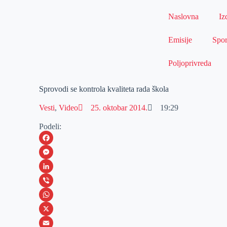
Naslovna
Iz
Emisije
Spor
Poljoprivreda
Sprovodi se kontrola kvaliteta rada škola
Vesti
,
Video
25. oktobar 2014.
19:29
Podeli:
F
a
M
c
e
L
e
s
i
V
b
s
n
i
W
o
e
k
b
h
X