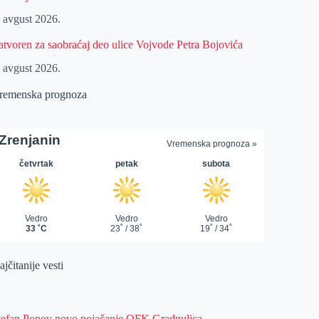
. avgust 2026.
atvoren za saobraćaj deo ulice Vojvode Petra Bojovića
. avgust 2026.
remenska prognoza
jčitanije vesti
tefan Popov novo pojačanje OFK Gradnulica