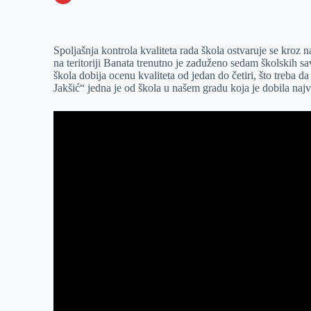
o
n
e
e
a
E
k
g
d
r
t
m
Spoljašnja kontrola kvaliteta rada škola ostvaruje se kroz 
e
I
s
a
na teritoriji Banata trenutno je zaduženo sedam školskih s
r
n
A
i
škola dobija ocenu kvaliteta od jedan do četiri, što treba d
Jakšić“ jedna je od škola u našem gradu koja je dobila najv
p
l
p