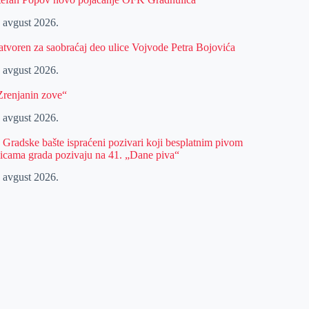
. avgust 2026.
atvoren za saobraćaj deo ulice Vojvode Petra Bojovića
. avgust 2026.
Zrenjanin zove“
. avgust 2026.
z Gradske bašte ispraćeni pozivari koji besplatnim pivom
licama grada pozivaju na 41. „Dane piva“
. avgust 2026.