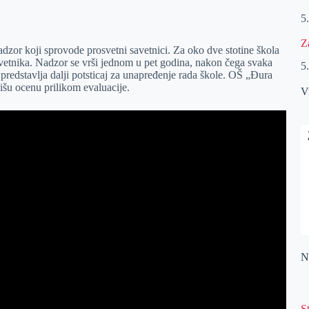
5
Z
nadzor koji sprovode prosvetni savetnici. Za oko dve stotine škola
avetnika. Nadzor se vrši jednom u pet godina, nakon čega svaka
5
a predstavlja dalji potsticaj za unapređenje rada škole. OŠ „Đura
išu ocenu prilikom evaluacije.
V
Na
S