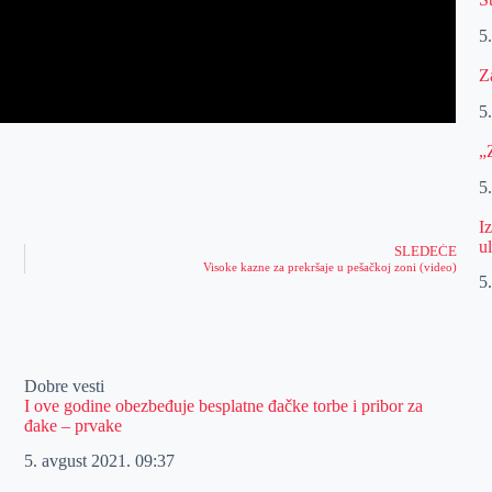
5
Z
5
„
5
I
u
SLEDEĆE
Visoke kazne za prekršaje u pešačkoj zoni (video)
5
Dobre vesti
I ove godine obezbeđuje besplatne đačke torbe i pribor za
đake – prvake
5. avgust 2021.
09:37