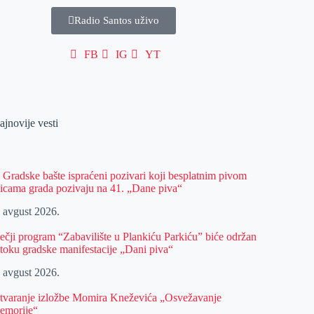
Radio Santos uživo
FB
IG
YT
ajnovije vesti
z Gradske bašte ispraćeni pozivari koji besplatnim pivom
licama grada pozivaju na 41. „Dane piva“
. avgust 2026.
ečji program “Zabavilište u Plankiću Parkiću” biće održan
 toku gradske manifestacije „Dani piva“
. avgust 2026.
tvaranje izložbe Momira Kneževića „Osvežavanje
emorije“