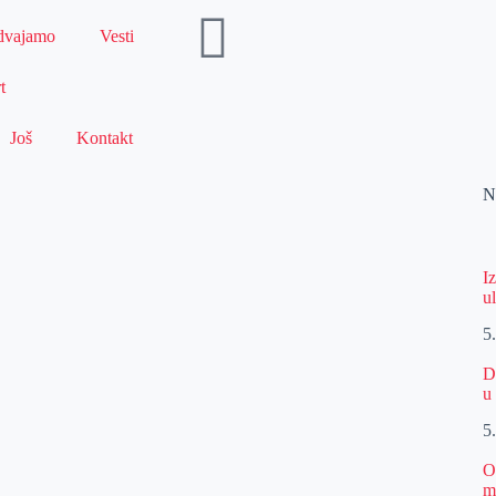
dvajamo
Vesti
t
Još
Kontakt
N
I
u
5
D
u
5
O
m