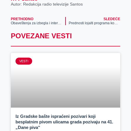
Autor: Redakcija radio televizije Santos
PRETHODNO
SLEDEĆE
Obaveštenja za izbegla i interno raseljena lica – kupovina seoskih kuća i dodela pomoći
Prednosti lojalti programa kompanije Gomex
POVEZANE VESTI
VESTI
Iz Gradske bašte ispraćeni pozivari koji
besplatnim pivom ulicama grada pozivaju na 41.
„Dane piva“