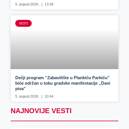
5. avgust 2026.
13:36
VESTI
Dečji program “Zabavilište u Plankiću Parkiću”
biće održan u toku gradske manifestacije „Dani
piva“
5. avgust 2026.
10:44
NAJNOVIJE VESTI