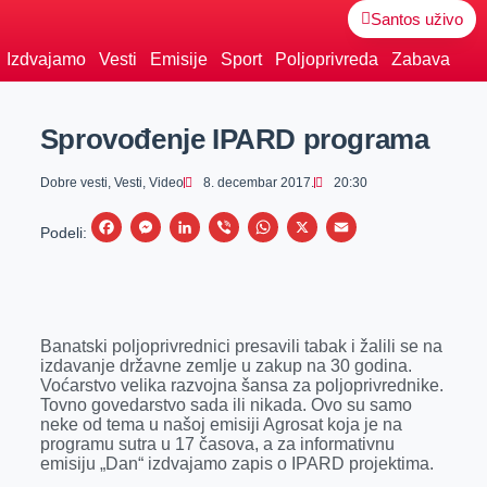
Santos uživo
Izdvajamo
Vesti
Emisije
Sport
Poljoprivreda
Zabava
Sprovođenje IPARD programa
Dobre vesti
,
Vesti
,
Video
8. decembar 2017.
20:30
F
M
L
V
W
X
E
Podeli:
a
e
i
i
h
m
c
s
n
b
a
a
e
s
k
e
t
i
Banatski poljoprivrednici presavili tabak i žalili se na
b
e
e
r
s
l
izdavanje državne zemlje u zakup na 30 godina.
o
n
d
A
Voćarstvo velika razvojna šansa za poljoprivrednike.
Tovno govedarstvo sada ili nikada. Ovo su samo
o
g
I
p
neke od tema u našoj emisiji Agrosat koja je na
k
e
n
p
programu sutra u 17 časova, a za informativnu
emisiju „Dan“ izdvajamo zapis o IPARD projektima.
r