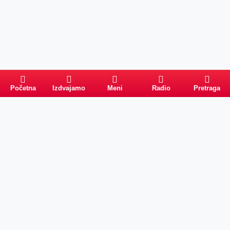
Početna
Izdvajamo
Meni
Radio
Pretraga
Pretraga
Kategorije
Ostalo
Naslovna
Izdvajamo