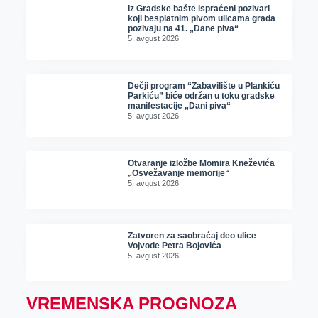
Iz Gradske bašte ispraćeni pozivari
koji besplatnim pivom ulicama grada
pozivaju na 41. „Dane piva“
5. avgust 2026.
Dečji program “Zabavilište u Plankiću
Parkiću” biće održan u toku gradske
manifestacije „Dani piva“
5. avgust 2026.
Otvaranje izložbe Momira Kneževića
„Osvežavanje memorije“
5. avgust 2026.
Zatvoren za saobraćaj deo ulice
Vojvode Petra Bojovića
5. avgust 2026.
VREMENSKA PROGNOZA