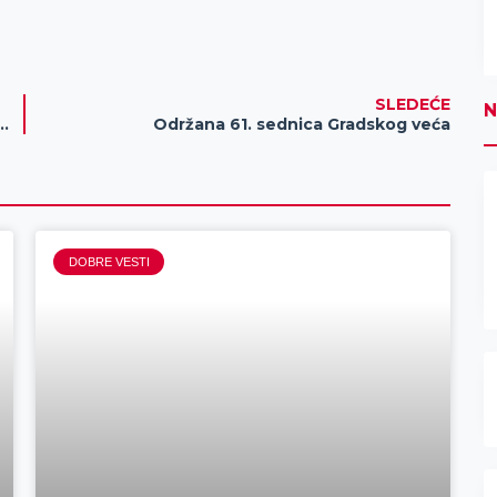
SLEDEĆE
N
egled najbolja zaštita protiv raka grlića materice
Održana 61. sednica Gradskog veća
DOBRE VESTI