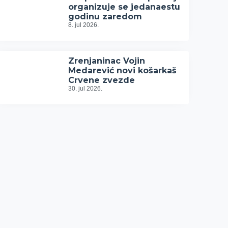
organizuje se jedanaestu
godinu zaredom
8. jul 2026.
Zrenjaninac Vojin
Medarević novi košarkaš
Crvene zvezde
30. jul 2026.