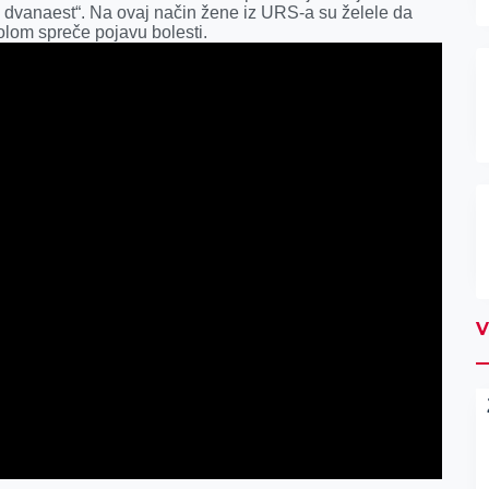
 dvanaest“. Na ovaj način žene iz URS-a su želele da
lom spreče pojavu bolesti.
V