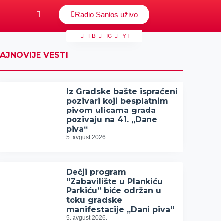
Radio Santos uživo
FB
IG
YT
AJNOVIJE VESTI
Iz Gradske bašte ispraćeni
pozivari koji besplatnim
pivom ulicama grada
pozivaju na 41. „Dane
piva“
5. avgust 2026.
Dečji program
“Zabavilište u Plankiću
Parkiću” biće održan u
toku gradske
manifestacije „Dani piva“
5. avgust 2026.