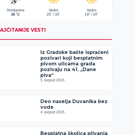
AJČITANIJE VESTI
Iz Gradske bašte ispraćeni
pozivari koji besplatnim
pivom ulicama grada
pozivaju na 41. „Dane
piva“
5. avgust 2026.
Deo naselja Duvanika bez
vode
4. avgust 2026.
Besplatna školica plivanja