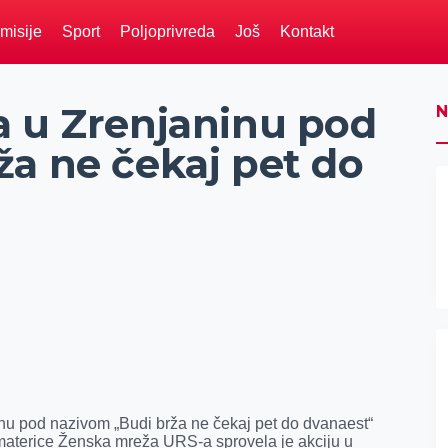
misije
Sport
Poljoprivreda
Još
Kontakt
a u Zrenjaninu pod
N
ža ne čekaj pet do
nu pod nazivom „Budi brža ne čekaj pet do dvanaest“
materice Ženska mreža URS-a sprovela je akciju u