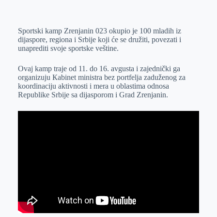
o
n
e
e
a
E
k
g
d
r
t
m
Sportski kamp Zrenjanin 023 okupio je 100 mladih iz
e
I
s
a
dijaspore, regiona i Srbije koji će se družiti, povezati i
r
n
A
i
unaprediti svoje sportske veštine.
p
l
Ovaj kamp traje od 11. do 16. avgusta i zajednički ga
p
organizuju Кabinet ministra bez portfelja zaduženog za
koordinaciju aktivnosti i mera u oblastima odnosa
Republike Srbije sa dijasporom i Grad Zrenjanin.