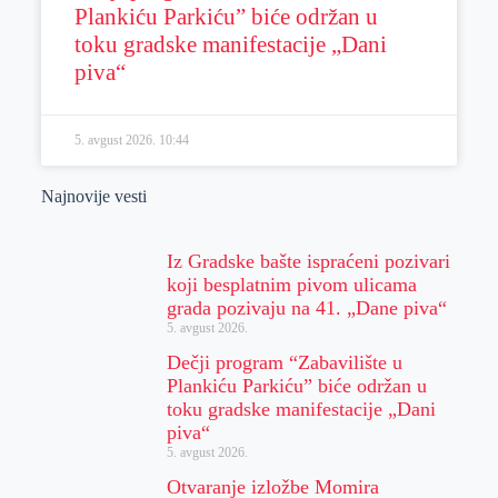
Plankiću Parkiću” biće održan u
toku gradske manifestacije „Dani
piva“
5. avgust 2026.
10:44
Najnovije vesti
Iz Gradske bašte ispraćeni pozivari
koji besplatnim pivom ulicama
grada pozivaju na 41. „Dane piva“
5. avgust 2026.
Dečji program “Zabavilište u
Plankiću Parkiću” biće održan u
toku gradske manifestacije „Dani
piva“
5. avgust 2026.
Otvaranje izložbe Momira