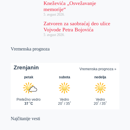
Kneževića „Osvežavanje
memorije“
5. avgust 2026.
Zatvoren za saobraćaj deo ulice
Vojvode Petra Bojovića
5. avgust 2026.
Vremenska prognoza
Najčitanije vesti