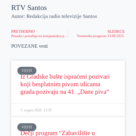
RTV Santos
Autor: Redakcija radio televizije Santos
PRETHODNO
SLEDEĆE
Ponuda i potražnja na zrenjaninskoj pijaci
Vremenska prognoza 13.08.2025.
POVEZANE vesti
VESTI
Iz Gradske bašte ispraćeni pozivari
koji besplatnim pivom ulicama
grada pozivaju na 41. „Dane piva“
5. avgust 2026.
13:36
VESTI
Dečji program “Zabavilište u