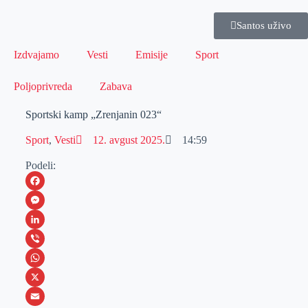
Santos uživo
Izdvajamo
Vesti
Emisije
Sport
Poljoprivreda
Zabava
Sportski kamp „Zrenjanin 023“
Sport
,
Vesti
12. avgust 2025.
14:59
Podeli:
F
a
M
c
e
L
e
s
i
V
b
s
n
i
W
o
e
k
b
h
X