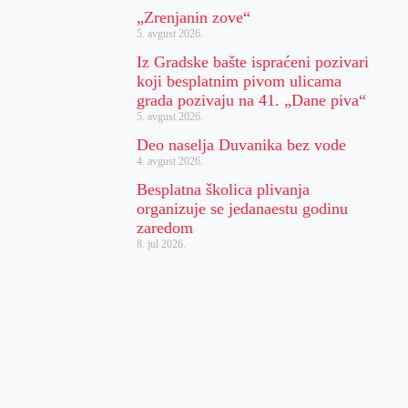
„Zrenjanin zove“
5. avgust 2026.
Iz Gradske bašte ispraćeni pozivari
koji besplatnim pivom ulicama
grada pozivaju na 41. „Dane piva“
5. avgust 2026.
Deo naselja Duvanika bez vode
4. avgust 2026.
Besplatna školica plivanja
organizuje se jedanaestu godinu
zaredom
8. jul 2026.