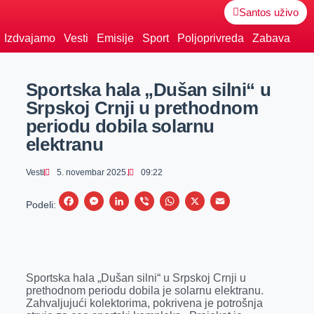
Santos uživo
Izdvajamo
Vesti
Emisije
Sport
Poljoprivreda
Zabava
Sportska hala „Dušan silni“ u
Srpskoj Crnji u prethodnom
periodu dobila solarnu
elektranu
Vesti
5. novembar 2025.
09:22
F
M
L
V
W
X
E
Podeli:
a
e
i
i
h
m
c
s
n
b
a
a
e
s
k
e
t
i
Sportska hala „Dušan silni“ u Srpskoj Crnji u
b
e
e
r
s
l
prethodnom periodu dobila je solarnu elektranu.
o
n
d
A
Zahvaljujući kolektorima, pokrivena je potrošnja