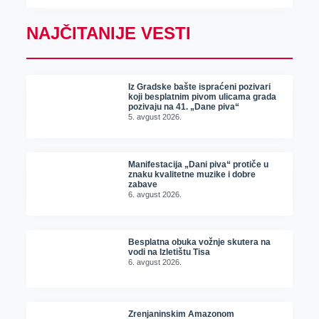
NAJČITANIJE VESTI
Iz Gradske bašte ispraćeni pozivari
koji besplatnim pivom ulicama grada
pozivaju na 41. „Dane piva“
5. avgust 2026.
Manifestacija „Dani piva“ protiče u
znaku kvalitetne muzike i dobre
zabave
6. avgust 2026.
Besplatna obuka vožnje skutera na
vodi na Izletištu Tisa
6. avgust 2026.
Zrenjaninskim Amazonom