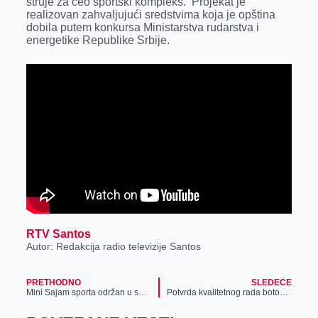
struje za ceo sportski kompleks. Projekat je
o
g
I
p
realizovan zahvaljujući sredstvima koja je opština
k
e
n
p
dobila putem konkursa Ministarstva rudarstva i
energetike Republike Srbije.
r
RTV Santos
Autor: Redakcija radio televizije Santos
PRETHODNO
SLEDEĆE
Mini Sajam sporta održan u sportskoj hali u Krajišniku
Potvrda kvalitetnog rada botoške škole