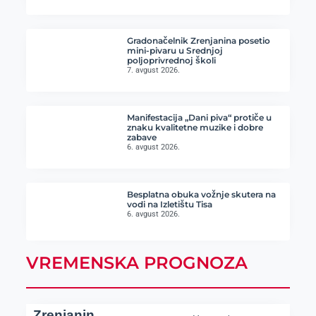
Gradonačelnik Zrenjanina posetio
mini-pivaru u Srednjoj
poljoprivrednoj školi
7. avgust 2026.
Manifestacija „Dani piva“ protiče u
znaku kvalitetne muzike i dobre
zabave
6. avgust 2026.
Besplatna obuka vožnje skutera na
vodi na Izletištu Tisa
6. avgust 2026.
VREMENSKA PROGNOZA