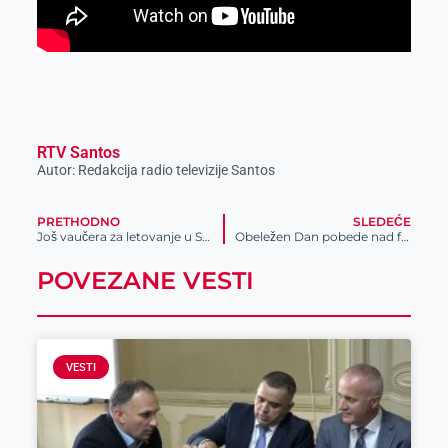
RTV Santos
Autor: Redakcija radio televizije Santos
PRETHODNO
SLEDEĆE
Još vaučera za letovanje u Srbiji
Obeležen Dan pobede nad fašizmom
POVEZANE VESTI
VESTI