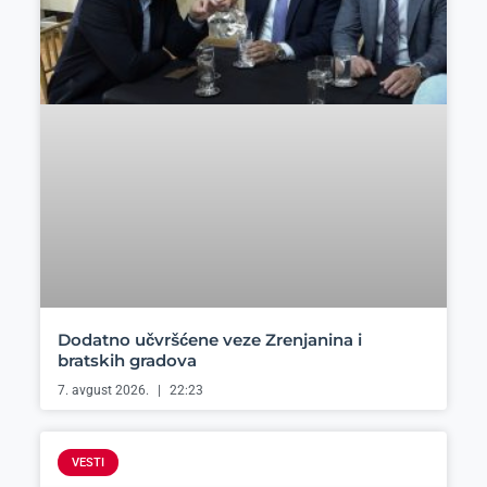
Dodatno učvršćene veze Zrenjanina i
bratskih gradova
7. avgust 2026.
22:23
VESTI