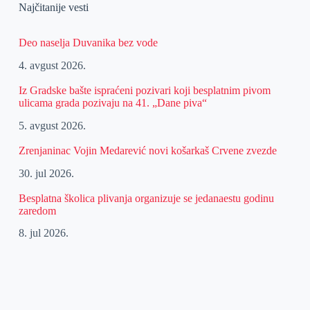
Najčitanije vesti
Deo naselja Duvanika bez vode
4. avgust 2026.
Iz Gradske bašte ispraćeni pozivari koji besplatnim pivom
ulicama grada pozivaju na 41. „Dane piva“
5. avgust 2026.
Zrenjaninac Vojin Medarević novi košarkaš Crvene zvezde
30. jul 2026.
Besplatna školica plivanja organizuje se jedanaestu godinu
zaredom
8. jul 2026.