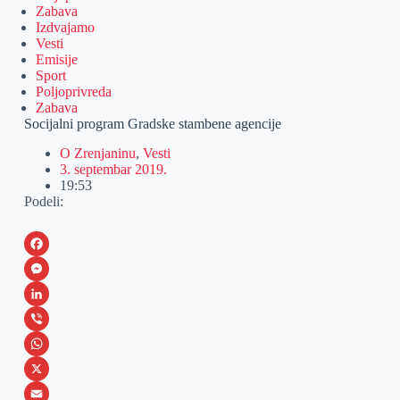
Zabava
Izdvajamo
Vesti
Emisije
Sport
Poljoprivreda
Zabava
Socijalni program Gradske stambene agencije
O Zrenjaninu
,
Vesti
3. septembar 2019.
19:53
Podeli:
F
a
M
c
e
L
e
s
i
V
b
s
n
i
W
o
e
k
b
h
X