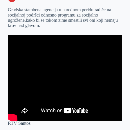
o
n
e
e
a
E
Gradska stambena agencija u narednom peridu radiće na
k
g
d
r
t
m
socijalnoj podršci odnosno programu za socijalno
ugrožene,kako bi se tokom zime smestili svi oni koji nemaju
e
I
s
a
krov nad glavom.
r
n
A
i
p
l
p
RTV Santos