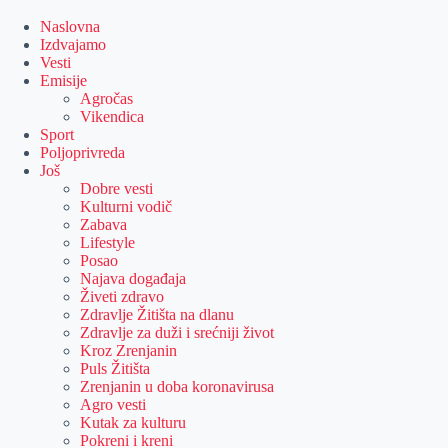
Skip
to
Naslovna
content
Izdvajamo
Vesti
Emisije
Agročas
Vikendica
Sport
Poljoprivreda
Još
Dobre vesti
Kulturni vodič
Zabava
Lifestyle
Posao
Najava događaja
Živeti zdravo
Zdravlje Žitišta na dlanu
Zdravlje za duži i srećniji život
Kroz Zrenjanin
Puls Žitišta
Zrenjanin u doba koronavirusa
Agro vesti
Kutak za kulturu
Pokreni i kreni