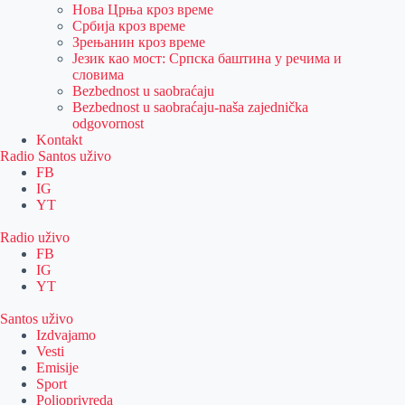
Нова Црња кроз време
Србија кроз време
Зрењанин кроз време
Језик као мост: Српска баштина у речима и
словима
Bezbednost u saobraćaju
Bezbednost u saobraćaju-naša zajednička
odgovornost
Kontakt
Radio Santos uživo
FB
IG
YT
Radio uživo
FB
IG
YT
Santos uživo
Izdvajamo
Vesti
Emisije
Sport
Poljoprivreda