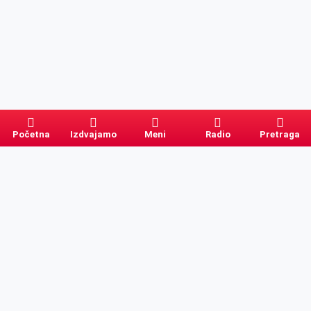
Početna
Izdvajamo
Meni
Radio
Pretraga
Pretraga
Kategorije
Ostalo
Naslovna