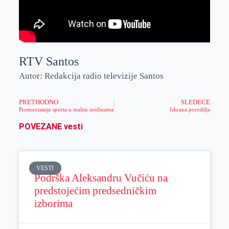
RTV Santos
Autor: Redakcija radio televizije Santos
PRETHODNO
SLEDEĆE
Promovisanje sporta u malim sredinama
Ishrana porodilja
POVEZANE vesti
VESTI
Podrška Aleksandru Vučiću na
predstojećim predsedničkim
izborima