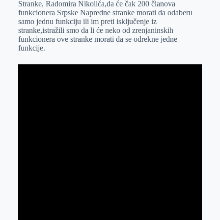
Stranke, Radomira Nikolića,da će čak 200 članova
r
n
A
i
funkcionera Srpske Napredne stranke morati da odaberu
samo jednu funkciju ili im preti isključenje iz
p
l
stranke,istražili smo da li će neko od zrenjaninskih
p
funkcionera ove stranke morati da se odrekne jedne
funkcije.