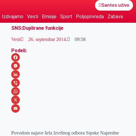
Santos uživo
Izdvajamo
Vesti
Emisije
Sport
Poljoprivreda
Zabava
SNS:Duplirane funkcije
Vesti
26. septembar 2014.
09:58
Podeli:
F
a
M
c
e
L
e
s
i
V
b
s
n
i
W
o
e
k
b
h
X
o
n
e
e
a
E
k
g
d
r
t
m
Povodom najave šefa Izvršnog odbora Srpske Napredne
e
I
s
a