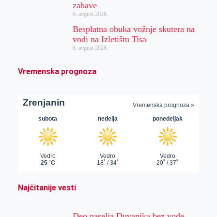
zabave
6. avgust 2026.
Besplatna obuka vožnje skutera na
vodi na Izletištu Tisa
6. avgust 2026.
Vremenska prognoza
Najčitanije vesti
Deo naselja Duvanika bez vode