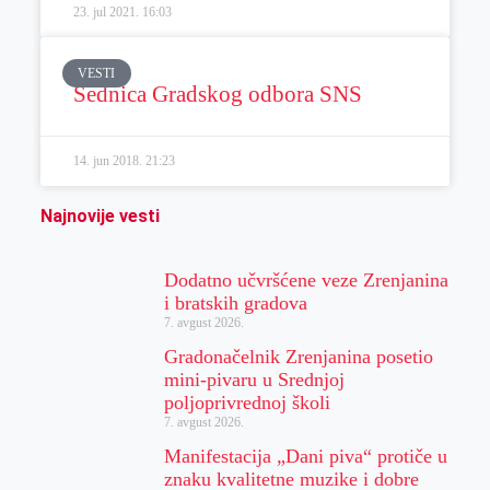
23. jul 2021.
16:03
VESTI
Sednica Gradskog odbora SNS
14. jun 2018.
21:23
Najnovije vesti
Dodatno učvršćene veze Zrenjanina
i bratskih gradova
7. avgust 2026.
Gradonačelnik Zrenjanina posetio
mini-pivaru u Srednjoj
poljoprivrednoj školi
7. avgust 2026.
Manifestacija „Dani piva“ protiče u
znaku kvalitetne muzike i dobre