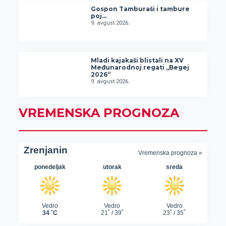
Gospon Tamburaši i tambure
poj…
9. avgust 2026.
Mladi kajakaši blistali na XV
Međunarodnoj regati „Begej
2026“
9. avgust 2026.
VREMENSKA PROGNOZA