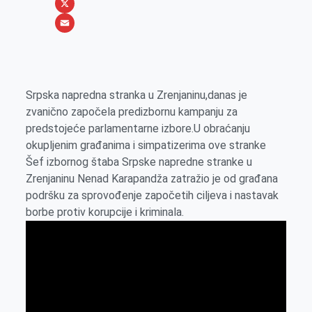
b
s
n
i
W
o
e
k
b
h
X
o
n
e
e
a
E
k
g
d
r
t
m
e
I
s
a
Srpska napredna stranka u Zrenjaninu,danas je
r
n
A
i
zvanično započela predizbornu kampanju za
p
l
predstojeće parlamentarne izbore.U obraćanju
p
okupljenim građanima i simpatizerima ove stranke
Šef izbornog štaba Srpske napredne stranke u
Zrenjaninu Nenad Karapandža zatražio je od građana
podršku za sprovođenje započetih ciljeva i nastavak
borbe protiv korupcije i kriminala.