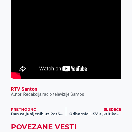
RTV Santos
Autor: Redakcija radio televizije Santos
PRETHODNO
SLEDEĆE
Dan zaljubljenih uz PerSu markete
Odbornici LSV-a, kritikovali odluku Gradske kuće o režimu ulasku u istu.
POVEZANE VESTI