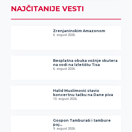
NAJČITANIJE VESTI
Zrenjaninskim Amazonom
6. avgust 2026.
Besplatna obuka vožnje skutera
na vodi na Izletištu Tisa
6. avgust 2026.
Halid Muslimović stavio
koncertnu tačku na Dane piva
10. avgust 2026.
Gospon Tamburaši i tambure
poj…
9. avgust 2026.