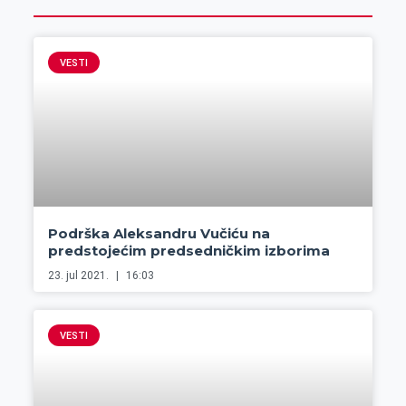
VESTI
Podrška Aleksandru Vučiću na
predstojećim predsedničkim izborima
23. jul 2021.
16:03
VESTI