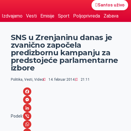
Santos uživo
Izdvajamo
Vesti
Emisije
Sport
Poljoprivreda
Zabava
SNS u Zrenjaninu danas je
zvanično započela
predizbornu kampanju za
predstojeće parlamentarne
izbore
Politika
,
Vesti
,
Video
14. februar 2014.
21:11
F
a
M
c
e
L
Podeli:
e
s
i
V