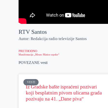
RTV Santos
Autor: Redakcija radio televizije Santos
PRETHODNO
Manifestacija „Mesec Matice srpske“
POVEZANE vesti
VESTI
Iz Gradske bašte ispraćeni pozivari
koji besplatnim pivom ulicama grada
pozivaju na 41. „Dane piva“