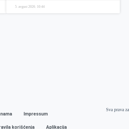
5. avgust 2026.
10:44
Sva prava z
 nama
Impressum
ravila korišćenja
Aplikacija