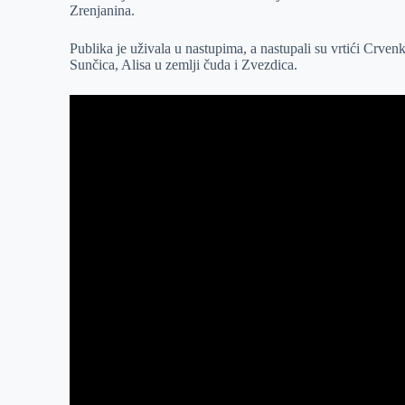
Zrenjanina.
r
n
A
i
p
l
Publika je uživala u nastupima, a nastupali su vrtići Crv
Sunčica, Alisa u zemlji čuda i Zvezdica.
p