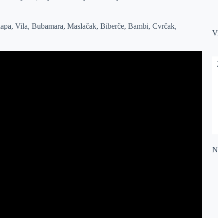
enkapa, Vila, Bubamara, Maslačak, Biberče, Bambi, Cvrčak,
V
Na