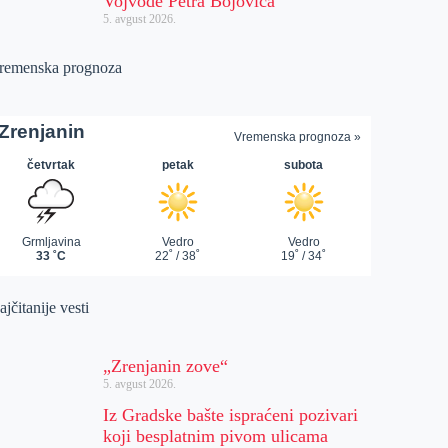
Vojvode Petra Bojovića
5. avgust 2026.
remenska prognoza
jčitanije vesti
„Zrenjanin zove“
5. avgust 2026.
Iz Gradske bašte ispraćeni pozivari
koji besplatnim pivom ulicama