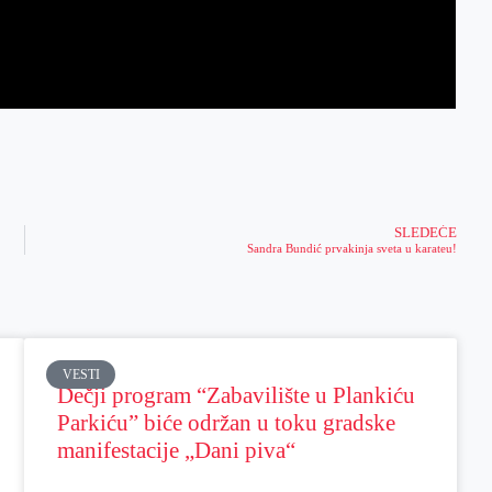
SLEDEĆE
Sandra Bundić prvakinja sveta u karateu!
VESTI
Dečji program “Zabavilište u Plankiću
Parkiću” biće održan u toku gradske
manifestacije „Dani piva“