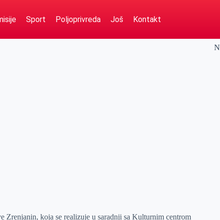
isije
Sport
Poljoprivreda
Još
Kontakt
N
e Zrenjanin, koja se realizuje u saradnji sa Kulturnim centrom