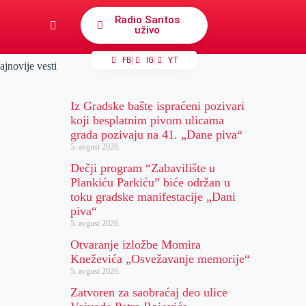
Radio Santos
uživo
FB
IG
YT
ajnovije vesti
Iz Gradske bašte ispraćeni pozivari
koji besplatnim pivom ulicama
grada pozivaju na 41. „Dane piva“
5. avgust 2026.
Dečji program “Zabavilište u
Plankiću Parkiću” biće održan u
toku gradske manifestacije „Dani
piva“
5. avgust 2026.
Otvaranje izložbe Momira
Kneževića „Osvežavanje memorije“
5. avgust 2026.
Zatvoren za saobraćaj deo ulice