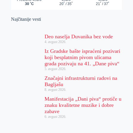
Najčitanije vesti
Deo naselja Duvanika bez vode
4. avgust 2026.
Iz Gradske bašte ispraćeni pozivari
koji besplatnim pivom ulicama
grada pozivaju na 41. „Dane piva“
5. avgust 2026.
Značajni infrastrukturni radovi na
Bagljašu
8. avgust 2026.
Manifestacija „Dani piva“ protiče u
znaku kvalitetne muzike i dobre
zabave
6. avgust 2026.