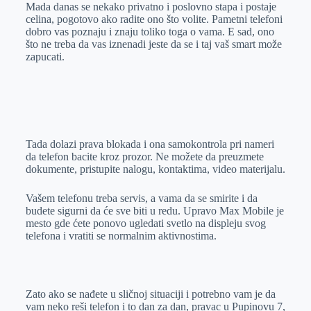
Mada danas se nekako privatno i poslovno stapa i postaje
celina, pogotovo ako radite ono što volite. Pametni telefoni
dobro vas poznaju i znaju toliko toga o vama. E sad, ono
što ne treba da vas iznenadi jeste da se i taj vaš smart može
zapucati.
Tada dolazi prava blokada i ona samokontrola pri nameri
da telefon bacite kroz prozor. Ne možete da preuzmete
dokumente, pristupite nalogu, kontaktima, video materijalu.
Vašem telefonu treba servis, a vama da se smirite i da
budete sigurni da će sve biti u redu. Upravo Max Mobile je
mesto gde ćete ponovo ugledati svetlo na displeju svog
telefona i vratiti se normalnim aktivnostima.
Zato ako se nađete u sličnoj situaciji i potrebno vam je da
vam neko reši telefon i to dan za dan, pravac u Pupinovu 7,