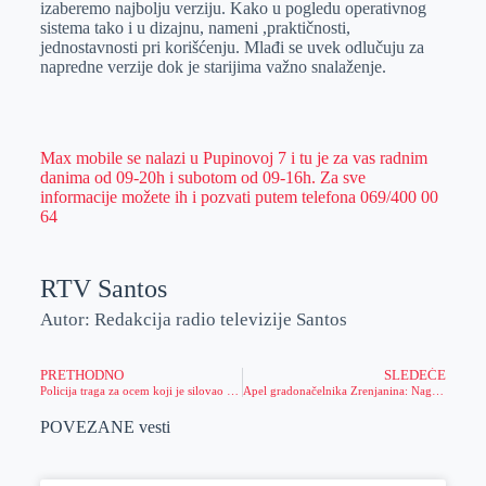
izaberemo najbolju verziju. Kako u pogledu operativnog
sistema tako i u dizajnu, nameni ,praktičnosti,
jednostavnosti pri korišćenju. Mlađi se uvek odlučuju za
napredne verzije dok je starijima važno snalaženje.
Max mobile se nalazi u Pupinovoj 7 i tu je za vas radnim
danima od 09-20h i subotom od 09-16h. Za sve
informacije možete ih i pozvati putem telefona 069/400 00
64
RTV Santos
Autor: Redakcija radio televizije Santos
PRETHODNO
SLEDEĆE
Policija traga za ocem koji je silovao ćerku
Apel gradonačelnika Zrenjanina: Naglo pogoršanje epidemiološke situacije
POVEZANE vesti