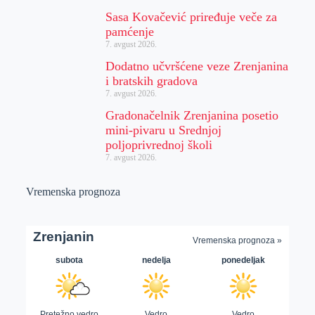
Sasa Kovačević priređuje veče za
pamćenje
7. avgust 2026.
Dodatno učvršćene veze Zrenjanina
i bratskih gradova
7. avgust 2026.
Gradonačelnik Zrenjanina posetio
mini-pivaru u Srednjoj
poljoprivrednoj školi
7. avgust 2026.
Vremenska prognoza