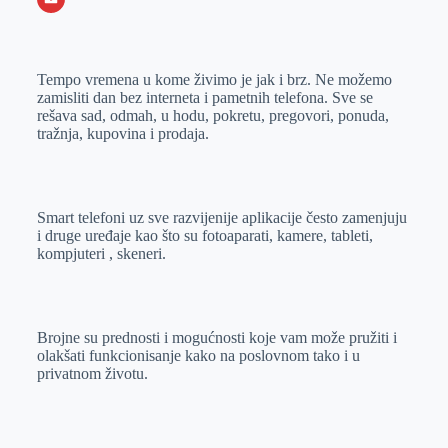
o
n
e
e
a
E
k
g
d
r
t
m
Tempo vremena u kome živimo je jak i brz. Ne možemo
e
I
s
a
zamisliti dan bez interneta i pametnih telefona. Sve se
r
n
A
i
rešava sad, odmah, u hodu, pokretu, pregovori, ponuda,
tražnja, kupovina i prodaja.
p
l
p
Smart telefoni uz sve razvijenije aplikacije često zamenjuju
i druge uređaje kao što su fotoaparati, kamere, tableti,
kompjuteri , skeneri.
Brojne su prednosti i mogućnosti koje vam može pružiti i
olakšati funkcionisanje kako na poslovnom tako i u
privatnom životu.