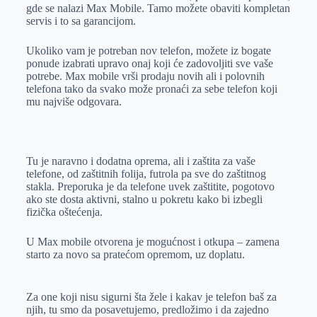
gde se nalazi Max Mobile. Tamo možete obaviti kompletan
servis i to sa garancijom.
Ukoliko vam je potreban nov telefon, možete iz bogate
ponude izabrati upravo onaj koji će zadovoljiti sve vaše
potrebe. Max mobile vrši prodaju novih ali i polovnih
telefona tako da svako može pronaći za sebe telefon koji
mu najviše odgovara.
Tu je naravno i dodatna oprema, ali i zaštita za vaše
telefone, od zaštitnih folija, futrola pa sve do zaštitnog
stakla. Preporuka je da telefone uvek zaštitite, pogotovo
ako ste dosta aktivni, stalno u pokretu kako bi izbegli
fizička oštećenja.
U Max mobile otvorena je mogućnost i otkupa – zamena
starto za novo sa pratećom opremom, uz doplatu.
Za one koji nisu sigurni šta žele i kakav je telefon baš za
njih, tu smo da posavetujemo, predložimo i da zajedno