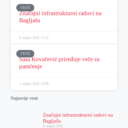
VESTI
Značajni infrastrukturni radovi na
Bagljašu
8. avgust 2026.
11:22
VESTI
Sasa Kovačević priređuje veče za
pamćenje
7. avgust 2026.
23:00
Najnovije vesti
Značajni infrastrukturni radovi na
Bagljašu
8. avgust 2026.