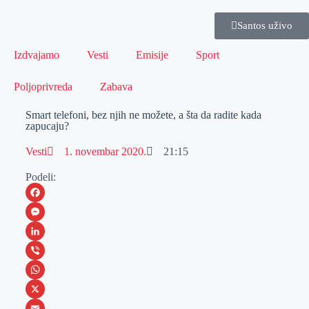
Santos uživo
Izdvajamo
Vesti
Emisije
Sport
Poljoprivreda
Zabava
Smart telefoni, bez njih ne možete, a šta da radite kada
zapucaju?
Vesti
1. novembar 2020.
21:15
Podeli:
F
a
M
c
e
L
e
s
i
V
b
s
n
i
W
o
e
k
b
h
X