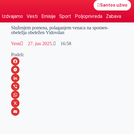
Santos uživo
Izdvajamo
Vesti
Emisije
Sport
Poljoprivreda
Zabava
Služenjem pomena, polaganjem venaca na spomen-
obeležja obeležen Vidovdan
Vesti
27. jun 2025.
16:58
Podeli:
F
a
M
c
e
L
e
s
i
V
b
s
n
i
W
o
e
k
b
h
X
o
n
e
e
a
E
k
g
d
r
t
m