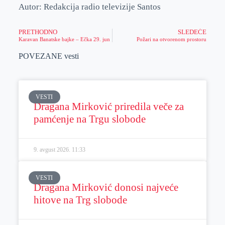
Autor: Redakcija radio televizije Santos
PRETHODNO
SLEDEĆE
Karavan Banatske bajke – Ečka 29. jun
Požari na otvorenom prostoru
POVEZANE vesti
VESTI
Dragana Mirković priredila veče za
pamćenje na Trgu slobode
9. avgust 2026.
11:33
VESTI
Dragana Mirković donosi najveće
hitove na Trg slobode