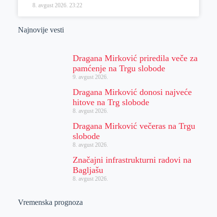
8. avgust 2026.
23:22
Najnovije vesti
Dragana Mirković priredila veče za
pamćenje na Trgu slobode
9. avgust 2026.
Dragana Mirković donosi najveće
hitove na Trg slobode
8. avgust 2026.
Dragana Mirković večeras na Trgu
slobode
8. avgust 2026.
Značajni infrastrukturni radovi na
Bagljašu
8. avgust 2026.
Vremenska prognoza