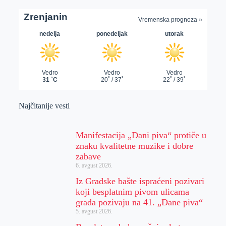
Najčitanije vesti
Manifestacija „Dani piva“ protiče u
znaku kvalitetne muzike i dobre
zabave
6. avgust 2026.
Iz Gradske bašte ispraćeni pozivari
koji besplatnim pivom ulicama
grada pozivaju na 41. „Dane piva“
5. avgust 2026.