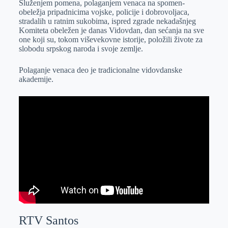
Služenjem pomena, polaganjem venaca na spomen-
e
I
s
a
obeležja pripadnicima vojske, policije i dobrovoljaca,
r
n
A
i
stradalih u ratnim sukobima, ispred zgrade nekadašnjeg
Komiteta obeležen je danas Vidovdan, dan sećanja na sve
p
l
one koji su, tokom viševekovne istorije, položili živote za
p
slobodu srpskog naroda i svoje zemlje.
Polaganje venaca deo je tradicionalne vidovdanske
akademije.
RTV Santos