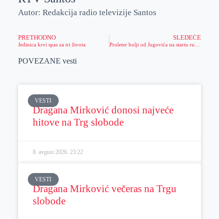
Autor: Redakcija radio televizije Santos
PRETHODNO
SLEDEĆE
Jedinica krvi spas za tri života
Proleter bolji od Jugovića na startu rukometnog proleća
POVEZANE vesti
VESTI
Dragana Mirković donosi najveće
hitove na Trg slobode
8. avgust 2026.
23:22
VESTI
Dragana Mirković večeras na Trgu
slobode