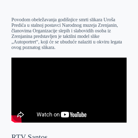
o
n
e
e
a
E
k
g
d
r
t
m
Povodom obeležavanja godišnjice smrti slikara Uroša
e
I
s
a
Predića u stalnoj postavci Narodnog muzeja Zrenjanin,
r
n
A
i
članovima Organizacije slepih i slabovidih osoba iz
Zrenjanina predstavljen je taktilni model slike
p
l
„Autoportret“, koji će se ubuduće nalaziti u okviru legata
p
ovog poznatog slikara.
RTV Santos