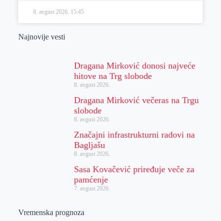
8. avgust 2026.
15:45
Najnovije vesti
Dragana Mirković donosi najveće
hitove na Trg slobode
8. avgust 2026.
Dragana Mirković večeras na Trgu
slobode
8. avgust 2026.
Značajni infrastrukturni radovi na
Bagljašu
8. avgust 2026.
Sasa Kovačević priređuje veče za
pamćenje
7. avgust 2026.
Vremenska prognoza