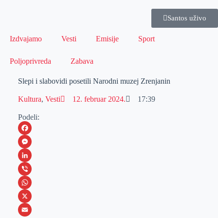
Santos uživo
Izdvajamo
Vesti
Emisije
Sport
Poljoprivreda
Zabava
Slepi i slabovidi posetili Narodni muzej Zrenjanin
Kultura
,
Vesti
12. februar 2024.
17:39
Podeli:
F
a
M
c
e
L
e
s
i
V
b
s
n
i
W
o
e
k
b
h
X