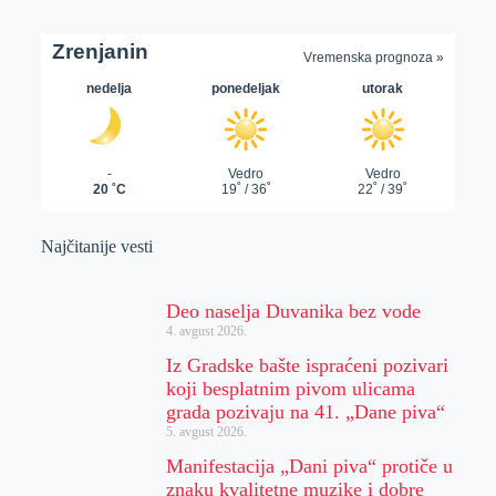
Najčitanije vesti
Deo naselja Duvanika bez vode
4. avgust 2026.
Iz Gradske bašte ispraćeni pozivari
koji besplatnim pivom ulicama
grada pozivaju na 41. „Dane piva“
5. avgust 2026.
Manifestacija „Dani piva“ protiče u
znaku kvalitetne muzike i dobre