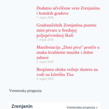
Dodatno učvršćene veze Zrenjanina
i bratskih gradova
7. avgust 2026.
Gradonačelnik Zrenjanina posetio
mini-pivaru u Srednjoj
poljoprivrednoj školi
7. avgust 2026.
Manifestacija „Dani piva“ protiče u
znaku kvalitetne muzike i dobre
zabave
6. avgust 2026.
Besplatna obuka vožnje skutera na
vodi na Izletištu Tisa
6. avgust 2026.
Vremenska prognoza