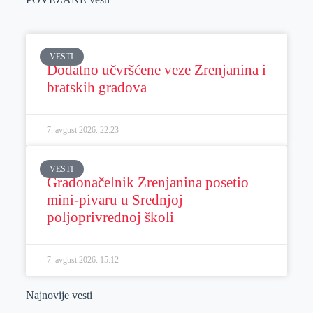
VESTI
Dodatno učvršćene veze Zrenjanina i
bratskih gradova
7. avgust 2026.
22:23
VESTI
Gradonačelnik Zrenjanina posetio
mini-pivaru u Srednjoj
poljoprivrednoj školi
7. avgust 2026.
15:12
Najnovije vesti