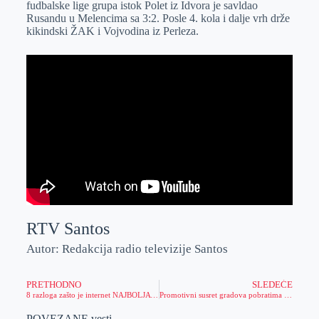
fudbalske lige grupa istok Polet iz Idvora je savldao
r
n
A
i
Rusandu u Melencima sa 3:2. Posle 4. kola i dalje vrh drže
kikindski ŽAK i Vojvodina iz Perleza.
p
l
p
RTV Santos
Autor: Redakcija radio televizije Santos
PRETHODNO
SLEDEĆE
8 razloga zašto je internet NAJBOLJA STVAR koju je čovek izmislio
Promotivni susret gradova pobratima Zrenjanina i Jentaja
POVEZANE vesti