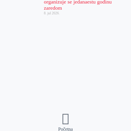
organizuje se jedanaestu godinu
zaredom
8. jul 2026.
Početna