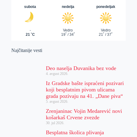
Najčitanije vesti
Deo naselja Duvanika bez vode
4. avgust 2026.
Iz Gradske bašte ispraćeni pozivari
koji besplatnim pivom ulicama
grada pozivaju na 41. „Dane piva“
5. avgust 2026.
Zrenjaninac Vojin Medarević novi
košarkaš Crvene zvezde
30. jul 2026.
Besplatna školica plivanja