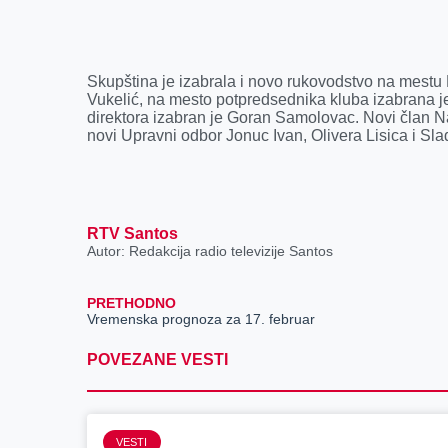
Skupština je izabrala i novo rukovodstvo na mestu
Vukelić, na mesto potpredsednika kluba izabrana 
direktora izabran je Goran Samolovac. Novi član N
novi Upravni odbor Jonuc Ivan, Olivera Lisica i Sl
RTV Santos
Autor: Redakcija radio televizije Santos
PRETHODNO
Vremenska prognoza za 17. februar
POVEZANE VESTI
VESTI