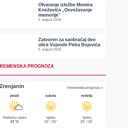
Otvaranje izložbe Momira
Kneževića „Osvežavanje
memorije“
5. avgust 2026.
Zatvoren za saobraćaj deo
ulice Vojvode Petra Bojovića
5. avgust 2026.
REMENSKA PROGNOZA