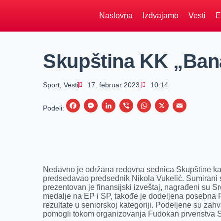
Naslovna
Izdvajamo
Vesti
E
Skupština KK „Bana
Sport
,
Vesti
17. februar 2023.
10:14
F
M
L
V
W
X
E
Podeli:
a
e
i
i
h
m
c
s
n
b
a
a
e
s
k
e
t
i
b
e
e
r
s
l
Nedavno je održana redovna sednica Skupštine kar
o
n
d
A
predsedavao predsednik Nikola Vukelić. Sumirani s
prezentovan je finansijski izveštaj, nagrađeni su Srđ
o
g
I
p
medalje na EP i SP, takođe je dodeljena posebna
k
e
n
p
rezultate u seniorskoj kategoriji. Podeljene su zahv
pomogli tokom organizovanja Fudokan prvenstva S
r