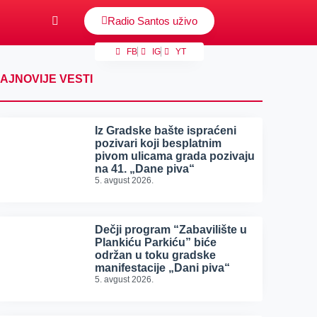
Radio Santos uživo
FB
IG
YT
AJNOVIJE VESTI
Iz Gradske bašte ispraćeni
pozivari koji besplatnim
pivom ulicama grada pozivaju
na 41. „Dane piva“
5. avgust 2026.
Dečji program “Zabavilište u
Plankiću Parkiću” biće
održan u toku gradske
manifestacije „Dani piva“
5. avgust 2026.