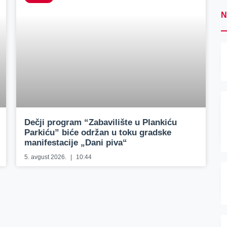
N
Dečji program “Zabavilište u Plankiću
Parkiću” biće održan u toku gradske
manifestacije „Dani piva“
5. avgust 2026.
10:44