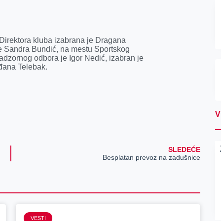
 Direktora kluba izabrana je Dragana
je Sandra Bundić, na mestu Sportskog
adzornog odbora je Igor Nedić, izabran je
ađana Telebak.
V
SLEDEĆE
Besplatan prevoz na zadušnice
VESTI