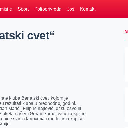
misije
Sport
Poljoprivreda
Još
Kontakt
tski cvet“
N
ate kluba Banatski cvet, kojom je
u rezultati kluba u predhodnoj godini,
an Marić i Filip Mihajlović jer su osvojili
 Plaketa našem Goran Samolovcu za sjajne
alnice svim članovima i roditeljima koji su
rbije.