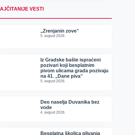
AJČITANIJE VESTI
„Zrenjanin zove“
5. avgust 2026.
Iz Gradske bašte ispraćeni
pozivari koji besplatnim
pivom ulicama grada pozivaju
na 41. „Dane piva“
5. avgust 2026.
Deo naselja Duvanika bez
vode
4. avgust 2026.
Besplatna školica plivanja