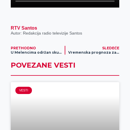
RTV Santos
Autor: Redakcija radio televizije Santos
PRETHODNO
SLEDEĆE
U Melencima održan skup „Građani protiv blokada i nasilja“
Vremenska prognoza za 29. septembar
POVEZANE VESTI
VESTI