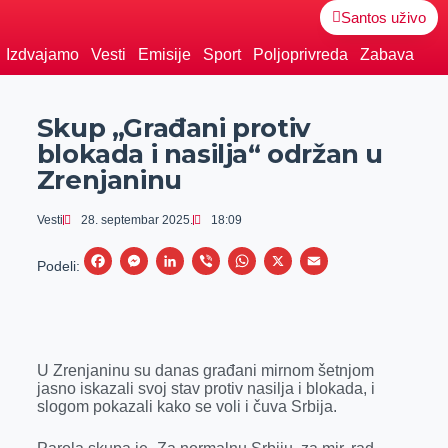
Santos uživo
Izdvajamo
Vesti
Emisije
Sport
Poljoprivreda
Zabava
Skup „Građani protiv
blokada i nasilja“ održan u
Zrenjaninu
Vesti
28. septembar 2025.
18:09
F
M
L
V
W
X
E
Podeli:
a
e
i
i
h
m
c
s
n
b
a
a
e
s
k
e
t
i
U Zrenjaninu su danas građani mirnom šetnjom
b
e
e
r
s
l
jasno iskazali svoj stav protiv nasilja i blokada, i
o
n
d
A
slogom pokazali kako se voli i čuva Srbija.
o
g
I
p