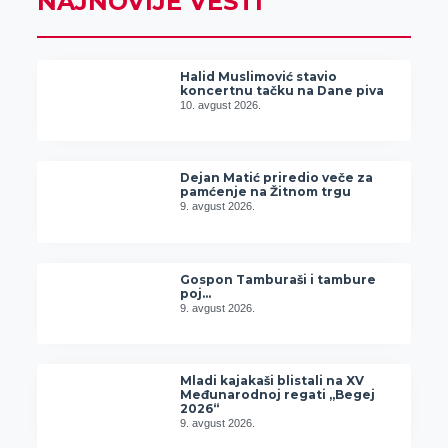
NAJNOVIJE VESTI
Halid Muslimović stavio
koncertnu tačku na Dane piva
10. avgust 2026.
Dejan Matić priredio veče za
pamćenje na Žitnom trgu
9. avgust 2026.
Gospon Tamburaši i tambure
poj…
9. avgust 2026.
Mladi kajakaši blistali na XV
Međunarodnoj regati „Begej
2026“
9. avgust 2026.