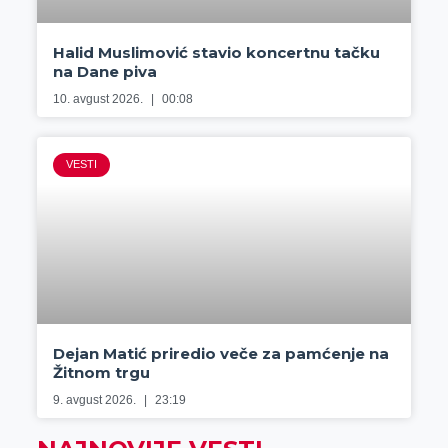
Halid Muslimović stavio koncertnu tačku
na Dane piva
10. avgust 2026.
00:08
VESTI
Dejan Matić priredio veče za pamćenje na
Žitnom trgu
9. avgust 2026.
23:19