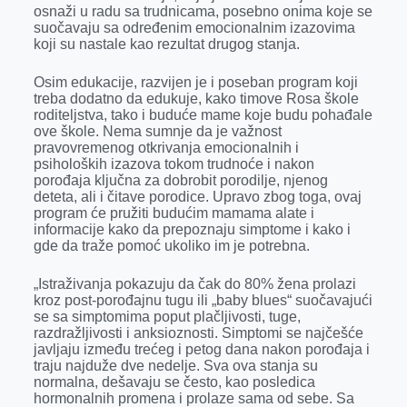
k
e
n
p
osnaži u radu sa trudnicama, posebno onima koje se
suočavaju sa određenim emocionalnim izazovima
r
koji su nastale kao rezultat drugog stanja.
Osim edukacije, razvijen je i poseban program koji
treba dodatno da edukuje, kako timove Rosa škole
roditeljstva, tako i buduće mame koje budu pohađale
ove škole. Nema sumnje da je važnost
pravovremenog otkrivanja emocionalnih i
psiholoških izazova tokom trudnoće i nakon
porođaja ključna za dobrobit porodilje, njenog
deteta, ali i čitave porodice. Upravo zbog toga, ovaj
program će pružiti budućim mamama alate i
informacije kako da prepoznaju simptome i kako i
gde da traže pomoć ukoliko im je potrebna.
„Istraživanja pokazuju da čak do 80% žena prolazi
kroz post-porođajnu tugu ili „baby blues“ suočavajući
se sa simptomima poput plačljivosti, tuge,
razdražljivosti i anksioznosti. Simptomi se najčešće
javljaju između trećeg i petog dana nakon porođaja i
traju najduže dve nedelje. Sva ova stanja su
normalna, dešavaju se često, kao posledica
hormonalnih promena i prolaze sama od sebe. Sa