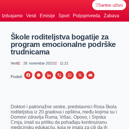
Santos uživo
Izdvajamo
Vesti
Emisije
Sport
Poljoprivreda
Zabava
Škole roditeljstva bogatije za
program emocionalne podrške
trudnicama
Vesti
28. novembar 2023.
11:21
F
M
L
V
W
X
E
Podeli:
a
e
i
i
h
m
c
s
n
b
a
a
e
s
k
e
t
i
Doktori i patronažne sestre, predstavnici Rosa škola
b
e
e
r
s
l
roditeljstva iz 20 gradova i opština, među kojima su i
o
n
d
A
Domovi zdravlja Ruma, Vršac, Opovo, i Srpska
Crnja, imali su priliku da pohađaju kontinuiranu
o
g
I
p
medicinsku edukaciju, koja je imala za cilj da ih