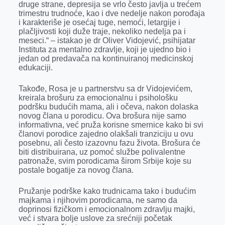
druge strane, depresija se vrlo često javlja u trećem
trimestru trudnoće, kao i dve nedelje nakon porođaja
i karakteriše je osećaj tuge, nemoći, letargije i
plačljivosti koji duže traje, nekoliko nedelja pa i
meseci.“ – istakao je dr Oliver Vidojević, psihijatar
Instituta za mentalno zdravlje, koji je ujedno bio i
jedan od predavača na kontinuiranoj medicinskoj
edukaciji.
Takođe, Rosa je u partnerstvu sa dr Vidojevićem,
kreirala brošuru za emocionalnu i psihološku
podršku budućih mama, ali i očeva, nakon dolaska
novog člana u porodicu. Ova brošura nije samo
informativna, već pruža korisne smernice kako bi svi
članovi porodice zajedno olakšali tranziciju u ovu
posebnu, ali često izazovnu fazu života. Brošura će
biti distribuirana, uz pomoć službe polivalentne
patronaže, svim porodicama širom Srbije koje su
postale bogatije za novog člana.
Pružanje podrške kako trudnicama tako i budućim
majkama i njihovim porodicama, ne samo da
doprinosi fizičkom i emocionalnom zdravlju majki,
već i stvara bolje uslove za srećniji početak