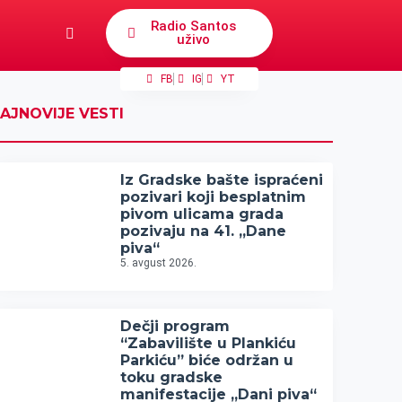
Radio Santos
uživo
FB
IG
YT
AJNOVIJE VESTI
Iz Gradske bašte ispraćeni
pozivari koji besplatnim
pivom ulicama grada
pozivaju na 41. „Dane
piva“
5. avgust 2026.
Dečji program
“Zabavilište u Plankiću
Parkiću” biće održan u
toku gradske
manifestacije „Dani piva“