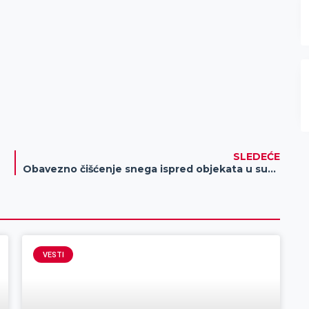
SLEDEĆE
Obavezno čišćenje snega ispred objekata u suprotnom slede sankcije
VESTI