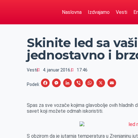
Naslovna
Izdvajamo
Vesti
Em
Skinite led sa vaš
jednostavno i brz
Vesti
4. januar 2016.
17:46
F
M
L
V
W
X
E
Podeli:
a
e
i
i
h
m
c
s
n
b
a
a
Spas za sve vozače kojima glavobolje ovih hladnih d
e
s
k
e
t
i
savet koji možete odmah iskoristiti.
b
e
e
r
s
l
o
n
d
A
o
g
I
p
S obzirom da je jutarnja temperatura u Zrenjaninu jut