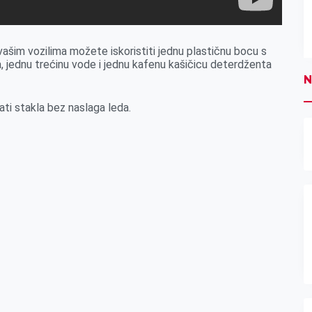
 vašim vozilima možete iskoristiti jednu plastičnu bocu s
a, jednu trećinu vode i jednu kafenu kašičicu deterdženta
N
ati stakla bez naslaga leda.