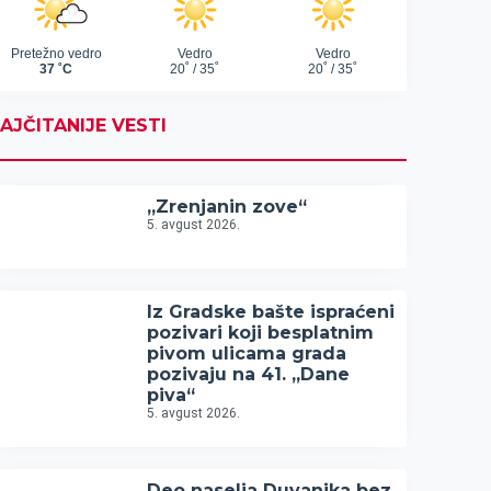
AJČITANIJE VESTI
„Zrenjanin zove“
5. avgust 2026.
Iz Gradske bašte ispraćeni
pozivari koji besplatnim
pivom ulicama grada
pozivaju na 41. „Dane
piva“
5. avgust 2026.
Deo naselja Duvanika bez