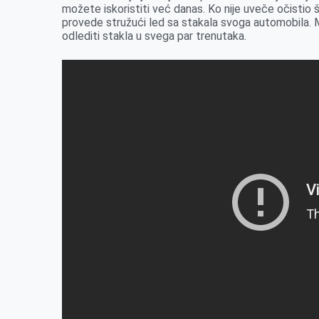
možete iskoristiti već danas. Ko nije uveče očistio 
k
e
n
p
provede stružući led sa stakala svoga automobila. 
r
odlediti stakla u svega par trenutaka.