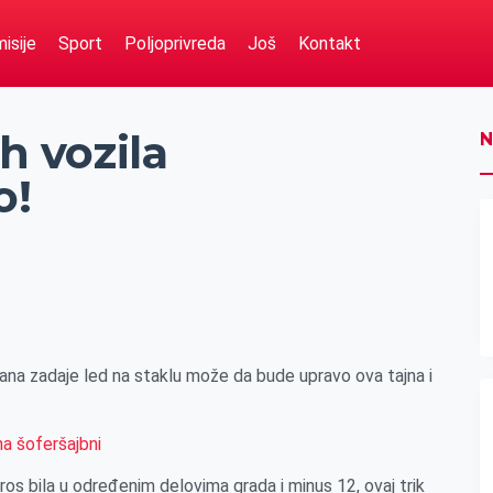
isije
Sport
Poljoprivreda
Još
Kontakt
ih vozila
N
o!
ana zadaje led na staklu može da bude upravo ova tajna i
ros bila u određenim delovima grada i minus 12, ovaj trik