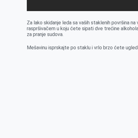
Za lako skidanje leda sa vaših staklenih površina na
raspršivačem u koju ćete sipati dve trećine alkohol
za pranje sudova.
Mešavinu isprskajte po staklu i vrlo brzo ćete ugled