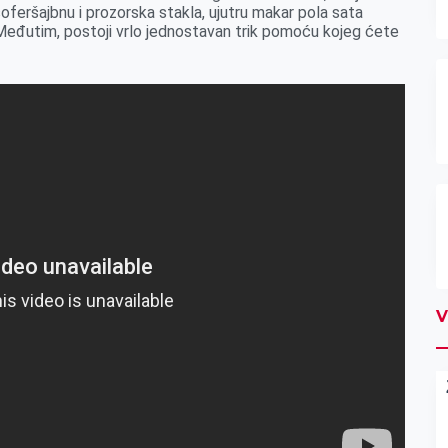
šoferšajbnu i prozorska stakla, ujutru makar pola sata
Međutim, postoji vrlo jednostavan trik pomoću kojeg ćete
V