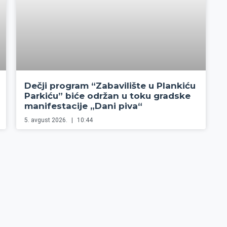
Dečji program “Zabavilište u Plankiću
Parkiću” biće održan u toku gradske
manifestacije „Dani piva“
5. avgust 2026.
10:44