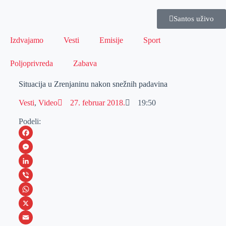
Santos uživo
Izdvajamo
Vesti
Emisije
Sport
Poljoprivreda
Zabava
Situacija u Zrenjaninu nakon snežnih padavina
Vesti
,
Video
27. februar 2018.
19:50
Podeli:
F
a
M
c
e
L
e
s
i
V
b
s
n
i
W
o
e
k
b
h
X