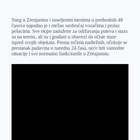
o
n
e
e
a
E
k
g
d
r
t
m
Sneg u Zrenjaninu i naseljenim mestima u prethodnih 48
e
I
s
a
časova napadao je i otežao saobraćaj vozačima i prolaz
r
n
A
i
pešacima. Sve ekipe zadužene za održavanja puteva i staza
su na terenu, ali su i građani u obavezi da očiste staze
p
l
ispred svojih objekata. Prema rečima nadležnih, očekuje se
p
prestanak padavina u naredna 24 časa, neće biti vanredne
situacije i sve normalno funkcioniše u Zrenjaninu.