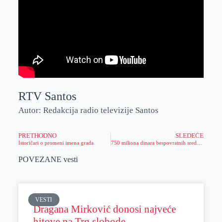
RTV Santos
Autor: Redakcija radio televizije Santos
PRETHODNO
SLEDEĆE
Istoričari o promeni imena grada
750 miliona dinara bespovratnih sredstava namenjeno preduzetnicima
POVEZANE vesti
VESTI
Dragana Mirković donosi najveće
hitove na Trg slobode