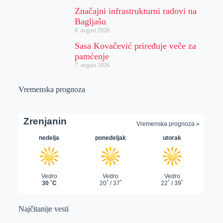
Značajni infrastrukturni radovi na
Bagljašu
8. avgust 2026.
Sasa Kovačević priređuje veče za
pamćenje
7. avgust 2026.
Vremenska prognoza
Najčitanije vesti