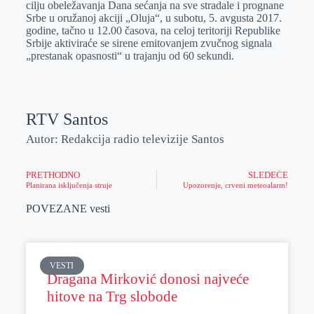
cilju obeležavanja Dana sećanja na sve stradale i prognane
r
n
A
i
Srbe u oružanoj akciji „Oluja“, u subotu, 5. avgusta 2017.
godine, tačno u 12.00 časova, na celoj teritoriji Republike
p
l
Srbije aktiviraće se sirene emitovanjem zvučnog signala
p
„prestanak opasnosti“ u trajanju od 60 sekundi.
RTV Santos
Autor: Redakcija radio televizije Santos
PRETHODNO
SLEDEĆE
Planirana isključenja struje
Upozorenje, crveni meteoalarm!
POVEZANE vesti
VESTI
Dragana Mirković donosi najveće
hitove na Trg slobode