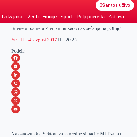
Santos uživo
Izdvajamo
Vesti
Emisije
Sport
Poljoprivreda
Zabava
Sirene u podne u Zrenjaninu kao znak sećanja na „Oluju“
Vesti
4. avgust 2017.
20:25
Podeli:
F
a
M
c
e
L
e
s
i
V
b
s
n
i
W
o
e
k
b
h
X
o
n
e
e
a
E
k
g
d
r
t
m
Na osnovu akta Sektora za vanredne situacije MUP-a, a u
e
I
s
a