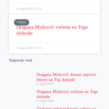
8. avgust 2026.
23:22
VESTI
Dragana Mirković večeras na Trgu
slobode
8. avgust 2026.
15:45
Najnovije vesti
Dragana Mirković donosi najveće
hitove na Trg slobode
8. avgust 2026.
Dragana Mirković večeras na Trgu
slobode
8. avgust 2026.
Značajni infrastrukturni radovi na