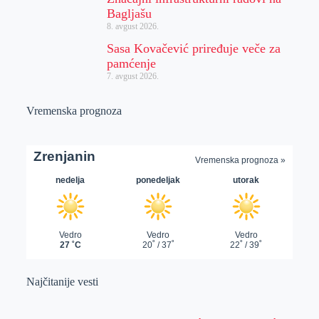
Bagljašu
8. avgust 2026.
Sasa Kovačević priređuje veče za
pamćenje
7. avgust 2026.
Vremenska prognoza
Najčitanije vesti