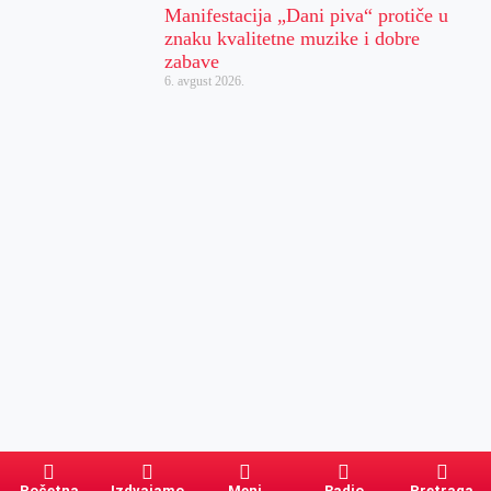
Manifestacija „Dani piva“ protiče u
znaku kvalitetne muzike i dobre
zabave
6. avgust 2026.
Početna
Izdvajamo
Meni
Radio
Pretraga