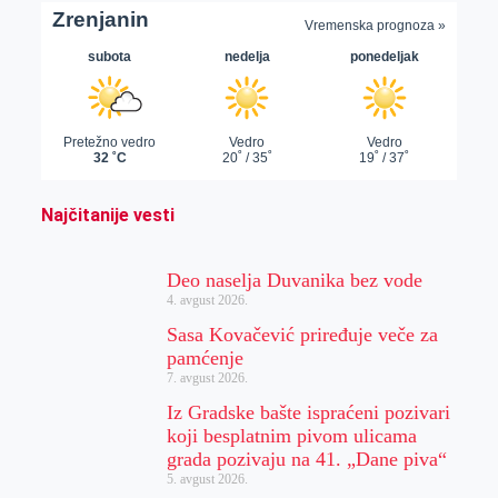
Najčitanije vesti
Deo naselja Duvanika bez vode
4. avgust 2026.
Sasa Kovačević priređuje veče za
pamćenje
7. avgust 2026.
Iz Gradske bašte ispraćeni pozivari
koji besplatnim pivom ulicama
grada pozivaju na 41. „Dane piva“
5. avgust 2026.