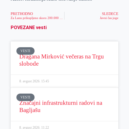
PRETHODNO
SLEDEĆE
Za Lanu prikupljeno skoro 200.000 dinara
Javni čas joge
POVEZANE vesti
VESTI
Dragana Mirković večeras na Trgu
slobode
8. avgust 2026.
15:45
VESTI
Značajni infrastrukturni radovi na
Bagljašu
8. avgust 2026.
11:22