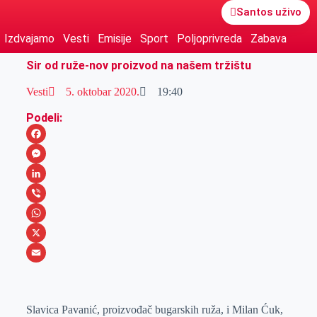
Santos uživo
Izdvajamo
Vesti
Emisije
Sport
Poljoprivreda
Zabava
Sir od ruže-nov proizvod na našem tržištu
Vesti
5. oktobar 2020.
19:40
Podeli:
F
a
M
c
e
L
e
s
i
V
b
s
n
i
W
o
e
k
b
h
X
o
n
e
e
a
E
k
g
d
r
t
m
Slavica Pavanić, proizvođač bugarskih ruža, i Milan Ćuk,
e
I
s
a