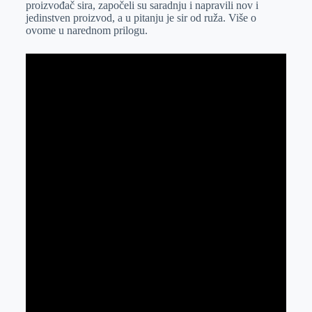
proizvođač sira, započeli su saradnju i napravili nov i
r
n
A
i
jedinstven proizvod, a u pitanju je sir od ruža. Više o
ovome u narednom prilogu.
p
l
p