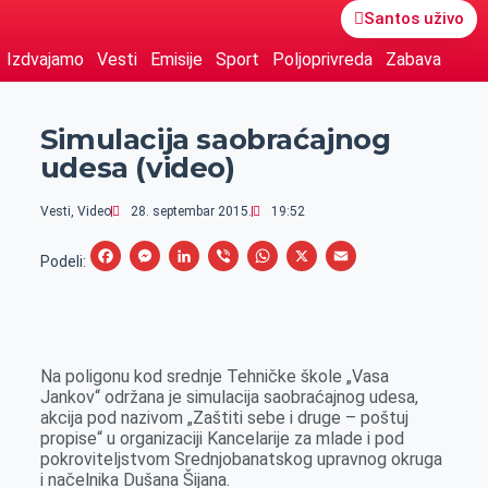
Santos uživo
Izdvajamo
Vesti
Emisije
Sport
Poljoprivreda
Zabava
Simulacija saobraćajnog
udesa (video)
Vesti
,
Video
28. septembar 2015.
19:52
F
M
L
V
W
X
E
Podeli:
a
e
i
i
h
m
c
s
n
b
a
a
e
s
k
e
t
i
Na poligonu kod srednje Tehničke škole „Vasa
b
e
e
r
s
l
Jankov“ održana je simulacija saobraćajnog udesa,
o
n
d
A
akcija pod nazivom „Zaštiti sebe i druge – poštuj
propise“ u organizaciji Kancelarije za mlade i pod
o
g
I
p
pokroviteljstvom Srednjobanatskog upravnog okruga
k
e
n
p
i načelnika Dušana Šijana.