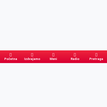
Početna
Izdvajamo
Meni
Radio
Pretraga
Pretraga
Kategorije