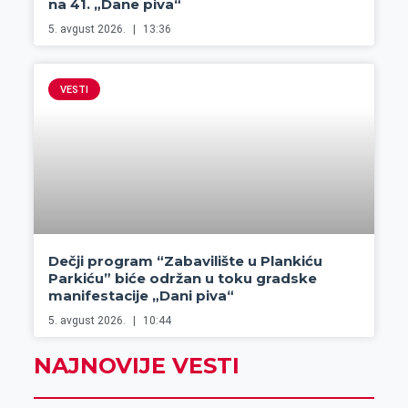
na 41. „Dane piva“
5. avgust 2026.
13:36
VESTI
Dečji program “Zabavilište u Plankiću
Parkiću” biće održan u toku gradske
manifestacije „Dani piva“
5. avgust 2026.
10:44
NAJNOVIJE VESTI