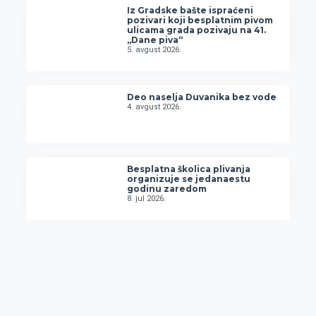
Iz Gradske bašte ispraćeni
pozivari koji besplatnim pivom
ulicama grada pozivaju na 41.
„Dane piva“
5. avgust 2026.
Deo naselja Duvanika bez vode
4. avgust 2026.
Besplatna školica plivanja
organizuje se jedanaestu
godinu zaredom
8. jul 2026.