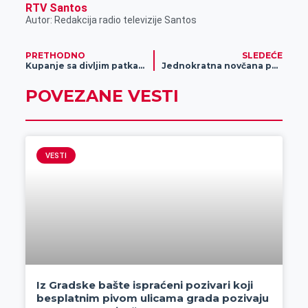
RTV Santos
Autor: Redakcija radio televizije Santos
PRETHODNO
SLEDEĆE
Kupanje sa divljim patkama i labudovima (video)
Jednokratna novčana pomoć za izbegla i interno raseljena lica
POVEZANE VESTI
VESTI
Iz Gradske bašte ispraćeni pozivari koji
besplatnim pivom ulicama grada pozivaju