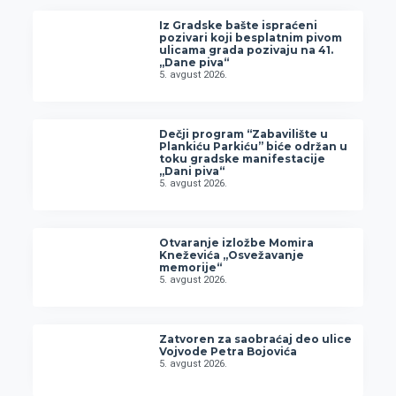
Iz Gradske bašte ispraćeni
pozivari koji besplatnim pivom
ulicama grada pozivaju na 41.
„Dane piva“
5. avgust 2026.
Dečji program “Zabavilište u
Plankiću Parkiću” biće održan u
toku gradske manifestacije
„Dani piva“
5. avgust 2026.
Otvaranje izložbe Momira
Kneževića „Osvežavanje
memorije“
5. avgust 2026.
Zatvoren za saobraćaj deo ulice
Vojvode Petra Bojovića
5. avgust 2026.