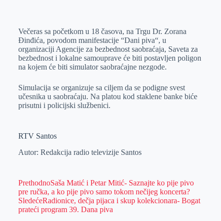
o
n
e
e
a
E
k
g
d
r
t
m
Večeras sa početkom u 18 časova, na Trgu Dr. Zorana
e
I
s
a
Đinđića, povodom manifestacije “Dani piva“, u
r
n
A
i
organizaciji Agencije za bezbednost saobraćaja, Saveta za
bezbednost i lokalne samouprave će biti postavljen poligon
p
l
na kojem će biti simulator saobraćajne nezgode.
p
Simulacija se organizuje sa ciljem da se podigne svest
učesnika u saobraćaju. Na platou kod staklene banke biće
prisutni i policijski službenici.
RTV Santos
Autor: Redakcija radio televizije Santos
Prethodno
Saša Matić i Petar Mitić- Saznajte ko pije pivo
pre ručka, a ko pije pivo samo tokom nečijeg koncerta?
Sledeće
Radionice, dečja pijaca i skup kolekcionara- Bogat
prateći program 39. Dana piva