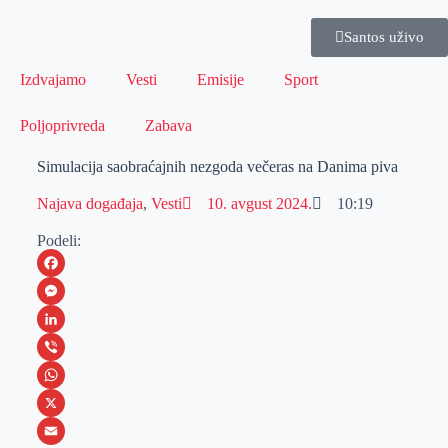
Santos uživo
Izdvajamo
Vesti
Emisije
Sport
Poljoprivreda
Zabava
Simulacija saobraćajnih nezgoda večeras na Danima piva
Najava događaja
,
Vesti
10. avgust 2024.
10:19
Podeli:
F
a
M
c
e
L
e
s
i
V
b
s
n
i
W
o
e
k
b
h
X