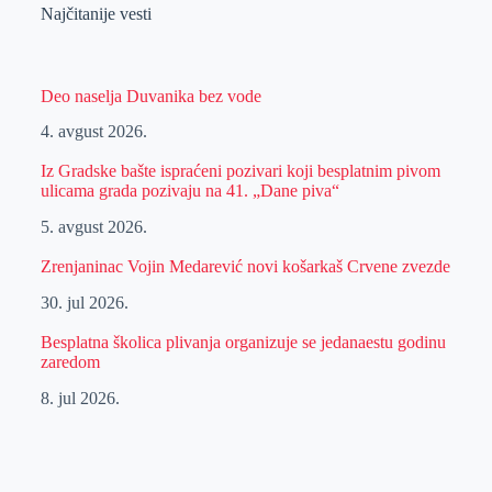
Najčitanije vesti
Deo naselja Duvanika bez vode
4. avgust 2026.
Iz Gradske bašte ispraćeni pozivari koji besplatnim pivom
ulicama grada pozivaju na 41. „Dane piva“
5. avgust 2026.
Zrenjaninac Vojin Medarević novi košarkaš Crvene zvezde
30. jul 2026.
Besplatna školica plivanja organizuje se jedanaestu godinu
zaredom
8. jul 2026.