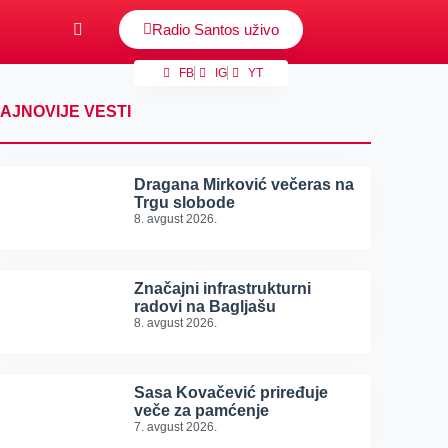
Radio Santos uživo
FB
IG
YT
AJNOVIJE VESTI
Dragana Mirković večeras na
Trgu slobode
8. avgust 2026.
Značajni infrastrukturni
radovi na Bagljašu
8. avgust 2026.
Sasa Kovačević priređuje
veče za pamćenje
7. avgust 2026.