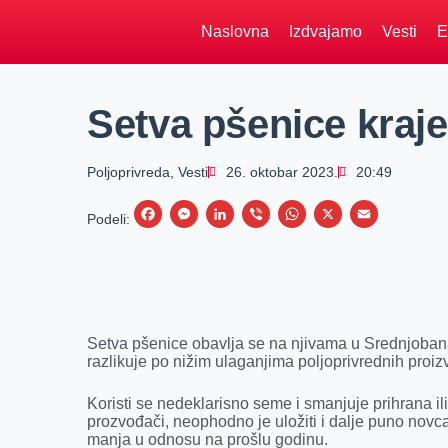
Naslovna
Izdvajamo
Vesti
E
Setva pšenice kra
Poljoprivreda
,
Vesti
26. oktobar 2023.
20:49
F
M
L
V
W
X
E
Podeli:
a
e
i
i
h
m
c
s
n
b
a
a
e
s
k
e
t
i
b
e
e
r
s
l
Setva pšenice obavlja se na njivama u Srednjoba
o
n
d
A
razlikuje po nižim ulaganjima poljoprivrednih proi
o
g
I
p
Koristi se nedeklarisno seme i smanjuje prihrana ili
k
e
n
p
prozvođači, neophodno je uložiti i dalje puno novc
r
manja u odnosu na prošlu godinu.