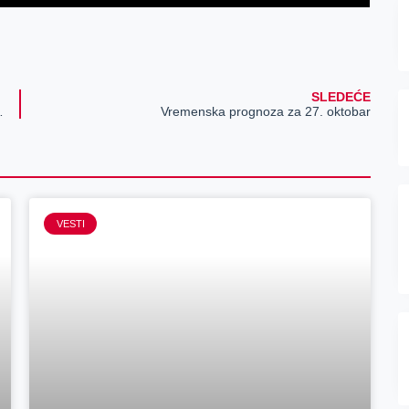
SLEDEĆE
je u gradu Zrenjaninu
Vremenska prognoza za 27. oktobar
VESTI