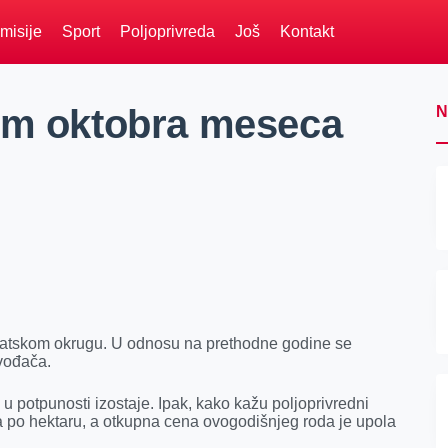
misije
Sport
Poljoprivreda
Još
Kontakt
jem oktobra meseca
N
natskom okrugu. U odnosu na prethodne godine se
zvođača.
 u potpunosti izostaje. Ipak, kako kažu poljoprivredni
a po hektaru, a otkupna cena ovogodišnjeg roda je upola