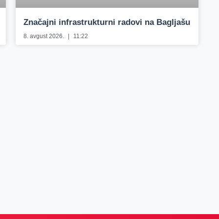
Značajni infrastrukturni radovi na Bagljašu
8. avgust 2026.
11:22