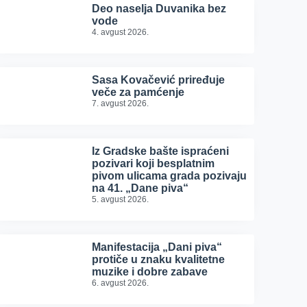
Deo naselja Duvanika bez
vode
4. avgust 2026.
Sasa Kovačević priređuje
veče za pamćenje
7. avgust 2026.
Iz Gradske bašte ispraćeni
pozivari koji besplatnim
pivom ulicama grada pozivaju
na 41. „Dane piva“
5. avgust 2026.
Manifestacija „Dani piva“
protiče u znaku kvalitetne
muzike i dobre zabave
6. avgust 2026.