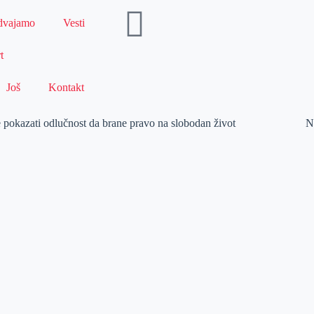
dvajamo
Vesti
t
Još
Kontakt
e pokazati odlučnost da brane pravo na slobodan život
N