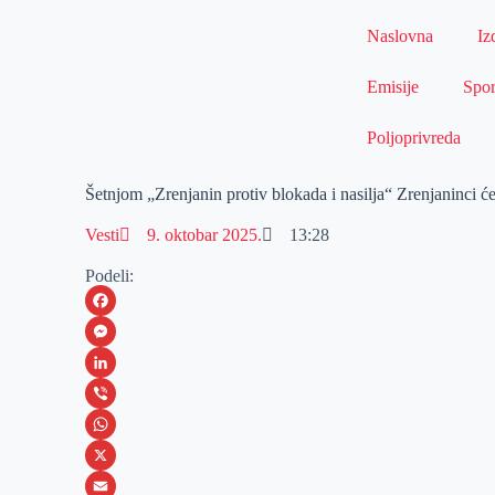
Naslovna
Iz
Emisije
Spor
Poljoprivreda
Šetnjom „Zrenjanin protiv blokada i nasilja“ Zrenjaninci ć
Vesti
9. oktobar 2025.
13:28
Podeli:
F
a
M
c
e
L
e
s
i
V
b
s
n
i
W
o
e
k
b
h
X