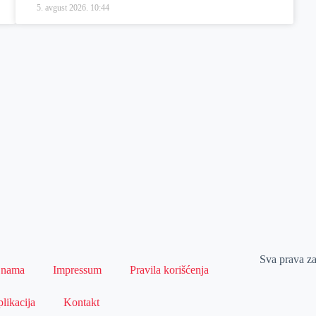
5. avgust 2026.
10:44
Sva prava z
 nama
Impressum
Pravila korišćenja
likacija
Kontakt