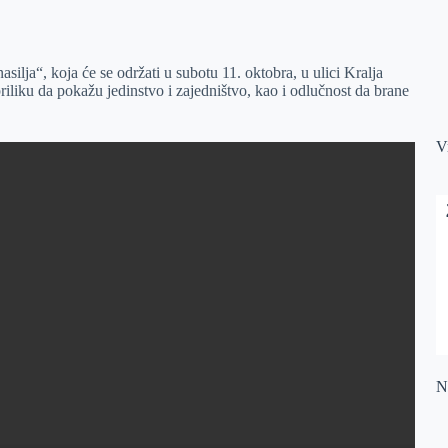
lja“, koja će se održati u subotu 11. oktobra, u ulici Kralja
priliku da pokažu jedinstvo i zajedništvo, kao i odlučnost da brane
V
Na