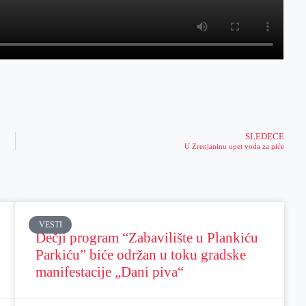
SLEDEĆE
U Zrenjaninu opet voda za piće
VESTI
Dečji program “Zabavilište u Plankiću
Parkiću” biće održan u toku gradske
manifestacije „Dani piva“