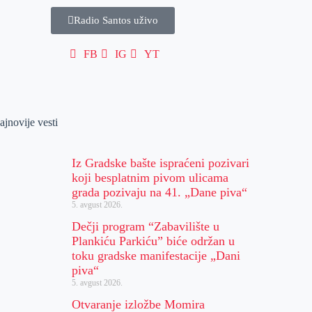
Radio Santos uživo
FB
IG
YT
ajnovije vesti
Iz Gradske bašte ispraćeni pozivari
koji besplatnim pivom ulicama
grada pozivaju na 41. „Dane piva“
5. avgust 2026.
Dečji program “Zabavilište u
Plankiću Parkiću” biće održan u
toku gradske manifestacije „Dani
piva“
5. avgust 2026.
Otvaranje izložbe Momira