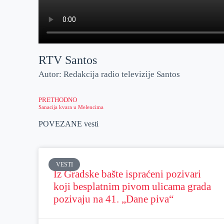
RTV Santos
Autor: Redakcija radio televizije Santos
PRETHODNO
Sanacija kvara u Melencima
POVEZANE vesti
VESTI
Iz Gradske bašte ispraćeni pozivari
koji besplatnim pivom ulicama grada
pozivaju na 41. „Dane piva“