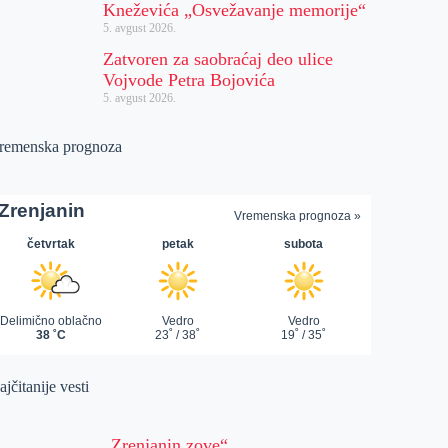
Kneževića „Osvežavanje memorije“
5. avgust 2026.
Zatvoren za saobraćaj deo ulice
Vojvode Petra Bojovića
5. avgust 2026.
remenska prognoza
jčitanije vesti
„Zrenjanin zove“