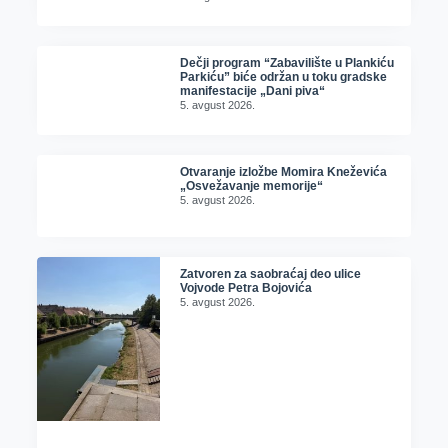
Dečji program “Zabavilište u Plankiću
Parkiću” biće održan u toku gradske
manifestacije „Dani piva“
5. avgust 2026.
Otvaranje izložbe Momira Kneževića
„Osvežavanje memorije“
5. avgust 2026.
Zatvoren za saobraćaj deo ulice
Vojvode Petra Bojovića
5. avgust 2026.