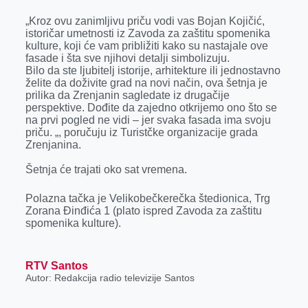
„Kroz ovu zanimljivu priču vodi vas Bojan Kojičić,
istoričar umetnosti iz Zavoda za zaštitu spomenika
kulture, koji će vam približiti kako su nastajale ove
fasade i šta sve njihovi detalji simbolizuju.
Bilo da ste ljubitelj istorije, arhitekture ili jednostavno
želite da doživite grad na novi način, ova šetnja je
prilika da Zrenjanin sagledate iz drugačije
perspektive. Dođite da zajedno otkrijemo ono što se
na prvi pogled ne vidi – jer svaka fasada ima svoju
priču. „, poručuju iz Turistčke organizacije grada
Zrenjanina.
Šetnja će trajati oko sat vremena.
Polazna tačka je Velikobečkerečka štedionica, Trg
Zorana Đinđića 1 (plato ispred Zavoda za zaštitu
spomenika kulture).
RTV Santos
Autor: Redakcija radio televizije Santos