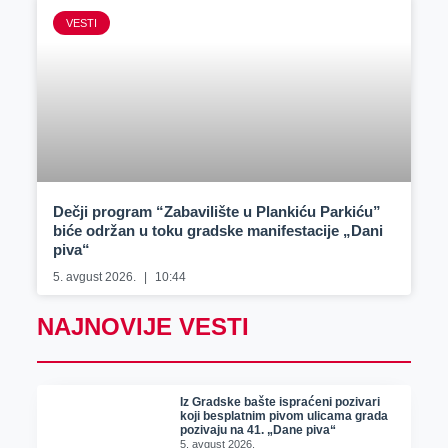
VESTI
Dečji program “Zabavilište u Plankiću Parkiću”
biće održan u toku gradske manifestacije „Dani
piva“
5. avgust 2026.
10:44
NAJNOVIJE VESTI
Iz Gradske bašte ispraćeni pozivari
koji besplatnim pivom ulicama grada
pozivaju na 41. „Dane piva“
5. avgust 2026.