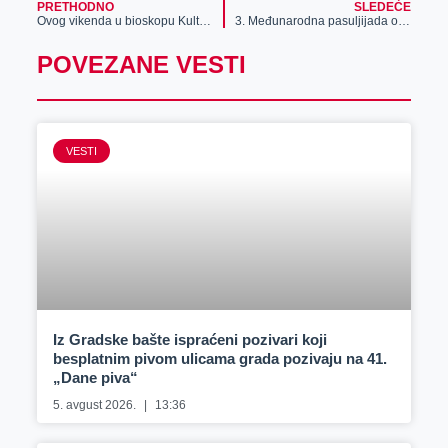
PRETHODNO
SLEDEĆE
Ovog vikenda u bioskopu Kulturnog centra Zrenjanina
3. Međunarodna pasuljijada održaće se 30. maja u Lazarevu
POVEZANE VESTI
VESTI
Iz Gradske bašte ispraćeni pozivari koji
besplatnim pivom ulicama grada pozivaju na 41.
„Dane piva“
5. avgust 2026.
13:36