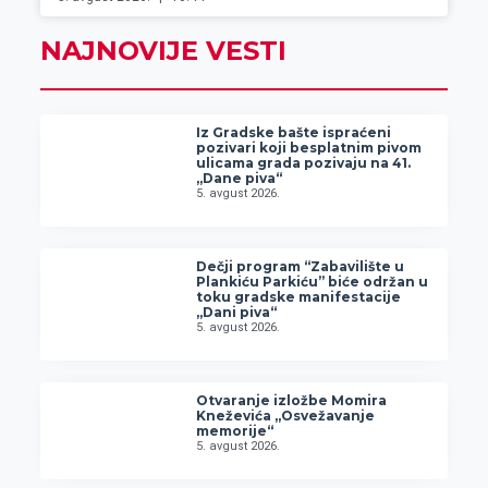
NAJNOVIJE VESTI
Iz Gradske bašte ispraćeni
pozivari koji besplatnim pivom
ulicama grada pozivaju na 41.
„Dane piva“
5. avgust 2026.
Dečji program “Zabavilište u
Plankiću Parkiću” biće održan u
toku gradske manifestacije
„Dani piva“
5. avgust 2026.
Otvaranje izložbe Momira
Kneževića „Osvežavanje
memorije“
5. avgust 2026.