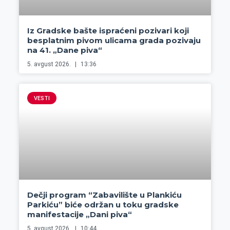
Iz Gradske bašte ispraćeni pozivari koji
besplatnim pivom ulicama grada pozivaju
na 41. „Dane piva“
5. avgust 2026.
13:36
VESTI
Dečji program “Zabavilište u Plankiću
Parkiću” biće održan u toku gradske
manifestacije „Dani piva“
5. avgust 2026.
10:44