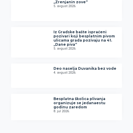
„Zrenjanin zove“
5. avgust 2026.
Iz Gradske bašte ispraćeni
pozivari koji besplatnim pivom
ulicama grada pozivaju na 41.
„Dane piva“
5. avgust 2026.
Deo naselja Duvanika bez vode
4. avgust 2026.
Besplatna školica plivanja
organizuje se jedanaestu
godinu zaredom
8. jul 2026.