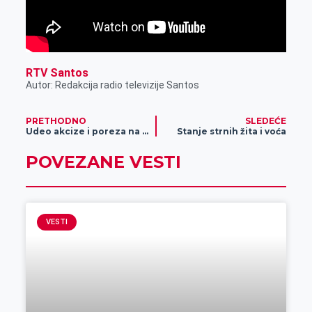
RTV Santos
Autor: Redakcija radio televizije Santos
PRETHODNO
SLEDEĆE
Udeo akcize i poreza na cenu goriva koje je među najvišim u regionu
Stanje strnih žita i voća
POVEZANE VESTI
VESTI