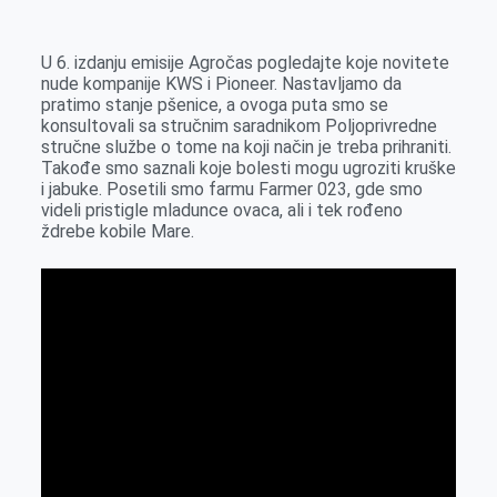
k
g
d
r
t
m
e
I
s
a
U 6. izdanju emisije Agročas pogledajte koje novitete
r
n
A
i
nude kompanije KWS i Pioneer. Nastavljamo da
pratimo stanje pšenice, a ovoga puta smo se
p
l
konsultovali sa stručnim saradnikom Poljoprivredne
p
stručne službe o tome na koji način je treba prihraniti.
Takođe smo saznali koje bolesti mogu ugroziti kruške
i jabuke. Posetili smo farmu Farmer 023, gde smo
videli pristigle mladunce ovaca, ali i tek rođeno
ždrebe kobile Mare.