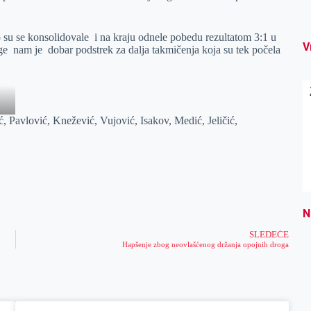
zo su se konsolidovale i na kraju odnele pobedu rezultatom 3:1 u
V
e nam je dobar podstrek za dalja takmičenja koja su tek počela
ć, Pavlović, Knežević, Vujović, Isakov, Medić, Jeličić,
N
SLEDEĆE
Hapšenje zbog neovlašćenog držanja opojnih droga