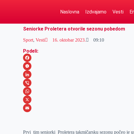
Naslovna
Izdvajamo
Vesti
Em
Seniorke Proletera otvorile sezonu pobedom
Sport
,
Vesti
16. oktobar 2023.
09:10
Podeli:
F
a
M
c
e
L
e
s
i
V
b
s
n
i
W
o
e
k
b
h
X
o
n
e
e
a
E
k
g
d
r
t
m
Prvi tim seniorki Proletera takmičarsku sezonu počeo je 
e
I
s
a