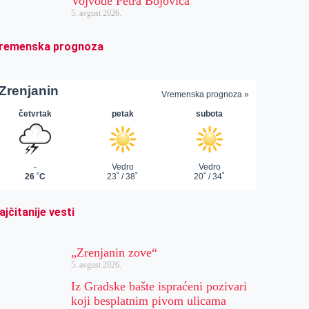
Vojvode Petra Bojovića
5. avgust 2026.
remenska prognoza
ajčitanije vesti
„Zrenjanin zove“
5. avgust 2026.
Iz Gradske bašte ispraćeni pozivari
koji besplatnim pivom ulicama