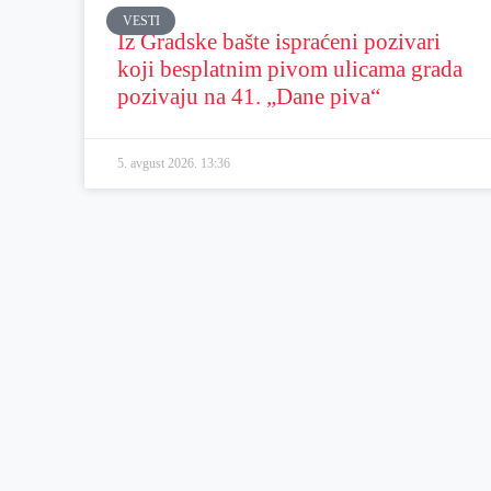
VESTI
Iz Gradske bašte ispraćeni pozivari
koji besplatnim pivom ulicama grada
pozivaju na 41. „Dane piva“
5. avgust 2026.
13:36