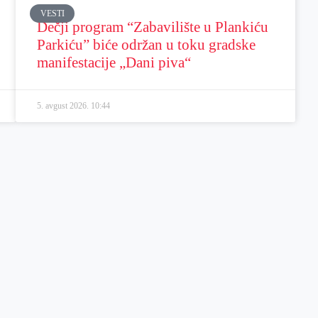
VESTI
Dečji program “Zabavilište u Plankiću
Parkiću” biće održan u toku gradske
manifestacije „Dani piva“
5. avgust 2026.
10:44