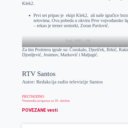
Klek2.
r
n
A
i
p
l
Prvi set pripao je ekipi Klek2, ali naše igračice br
setovima. Ova pobeda u okviru Prve vojvođanske lig
p
– rekao je trener seniorki, Zoran Pavlović.
Exif_JPEG_420
Za tim Proletera igrale su: Čorokalo, Djuriček, Brkić, Raki
Djordjević, Josimov, Marković i Maljugić.
RTV Santos
Autor: Redakcija radio televizije Santos
PRETHODNO
Vremenska prognoza za 16. oktobar
POVEZANE vesti