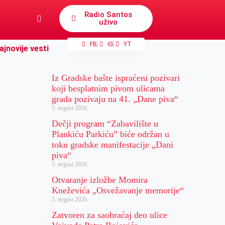
Radio Santos
uživo
FB
IG
YT
ajnovije vesti
Iz Gradske bašte ispraćeni pozivari
koji besplatnim pivom ulicama
grada pozivaju na 41. „Dane piva“
5. avgust 2026.
Dečji program “Zabavilište u
Plankiću Parkiću” biće održan u
toku gradske manifestacije „Dani
piva“
5. avgust 2026.
Otvaranje izložbe Momira
Kneževića „Osvežavanje memorije“
5. avgust 2026.
Zatvoren za saobraćaj deo ulice