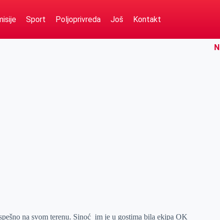
isije
Sport
Poljoprivreda
Još
Kontakt
N
uspešno na svom terenu. Sinoć im je u gostima bila ekipa OK