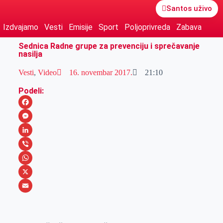
Santos uživo
Izdvajamo
Vesti
Emisije
Sport
Poljoprivreda
Zabava
Sednica Radne grupe za prevenciju i sprečavanje
nasilja
Vesti
,
Video
16. novembar 2017.
21:10
Podeli:
F
a
M
c
e
L
e
s
i
V
b
s
n
i
W
o
e
k
b
h
X
o
n
e
e
a
E
k
g
d
r
t
m