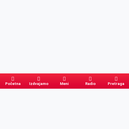
Početna
Izdvajamo
Meni
Radio
Pretraga
Pretraga
Kategorije