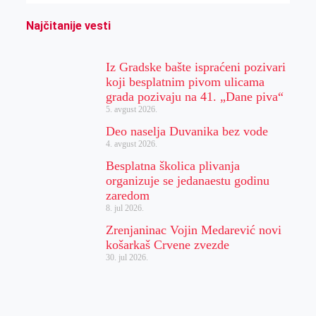
Najčitanije vesti
Iz Gradske bašte ispraćeni pozivari
koji besplatnim pivom ulicama
grada pozivaju na 41. „Dane piva“
5. avgust 2026.
Deo naselja Duvanika bez vode
4. avgust 2026.
Besplatna školica plivanja
organizuje se jedanaestu godinu
zaredom
8. jul 2026.
Zrenjaninac Vojin Medarević novi
košarkaš Crvene zvezde
30. jul 2026.