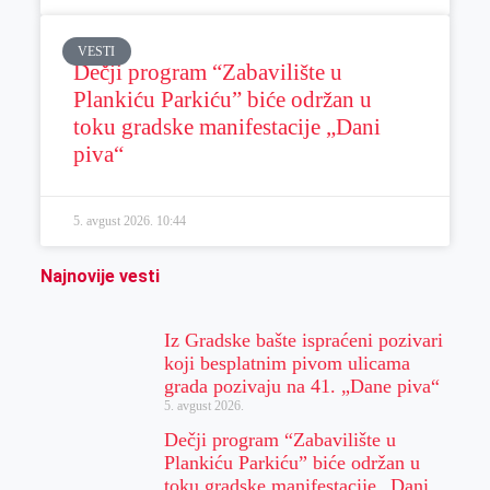
VESTI
Dečji program “Zabavilište u
Plankiću Parkiću” biće održan u
toku gradske manifestacije „Dani
piva“
5. avgust 2026.
10:44
Najnovije vesti
Iz Gradske bašte ispraćeni pozivari
koji besplatnim pivom ulicama
grada pozivaju na 41. „Dane piva“
5. avgust 2026.
Dečji program “Zabavilište u
Plankiću Parkiću” biće održan u
toku gradske manifestacije „Dani