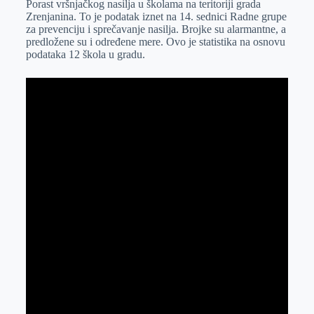
Porast vršnjačkog nasilja u školama na teritoriji grada
e
I
s
a
Zrenjanina. To je podatak iznet na 14. sednici Radne grupe
r
n
A
i
za prevenciju i sprečavanje nasilja. Brojke su alarmantne, a
predložene su i određene mere. Ovo je statistika na osnovu
p
l
podataka 12 škola u gradu.
p