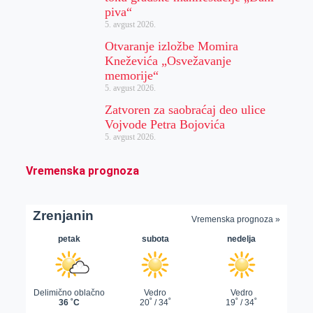
piva“
5. avgust 2026.
Otvaranje izložbe Momira
Kneževića „Osvežavanje
memorije“
5. avgust 2026.
Zatvoren za saobraćaj deo ulice
Vojvode Petra Bojovića
5. avgust 2026.
Vremenska prognoza