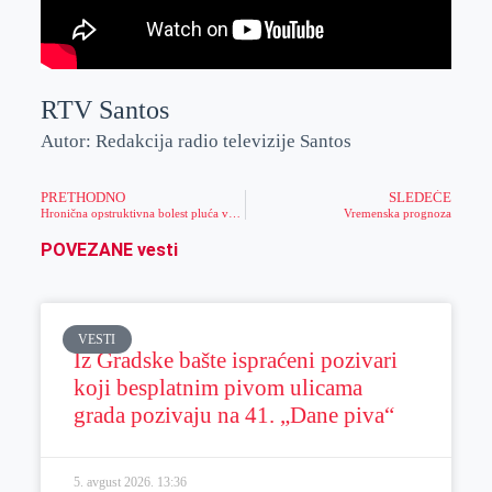
RTV Santos
Autor: Redakcija radio televizije Santos
PRETHODNO
SLEDEĆE
Hronična opstruktivna bolest pluća veoma rasprostranjena
Vremenska prognoza
POVEZANE vesti
VESTI
Iz Gradske bašte ispraćeni pozivari
koji besplatnim pivom ulicama
grada pozivaju na 41. „Dane piva“
5. avgust 2026.
13:36