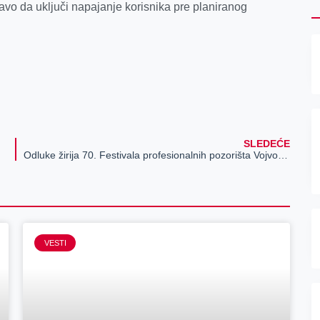
vo da uključi napajanje korisnika pre planiranog
SLEDEĆE
Odluke žirija 70. Festivala profesionalnih pozorišta Vojvodine
VESTI