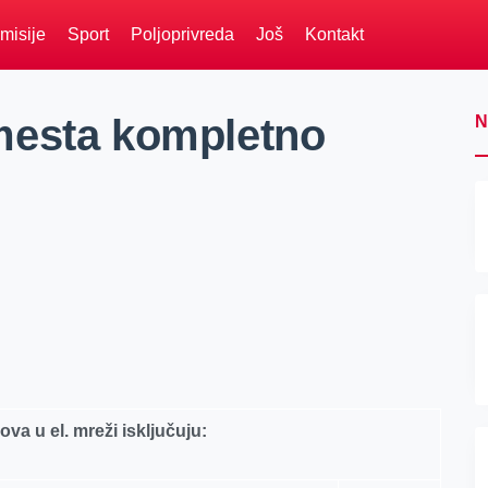
misije
Sport
Poljoprivreda
Još
Kontakt
mesta kompletno
N
ova u el. mreži isključuju: