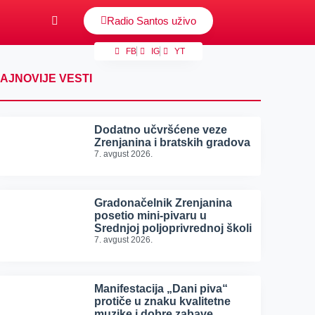
Radio Santos uživo
FB
IG
YT
AJNOVIJE VESTI
Dodatno učvršćene veze
Zrenjanina i bratskih gradova
7. avgust 2026.
Gradonačelnik Zrenjanina
posetio mini-pivaru u
Srednjoj poljoprivrednoj školi
7. avgust 2026.
Manifestacija „Dani piva“
protiče u znaku kvalitetne
muzike i dobre zabave