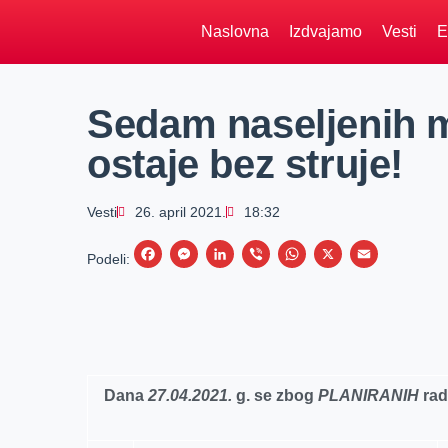
Naslovna
Izdvajamo
Vesti
E
Sedam naseljenih 
ostaje bez struje!
Vesti
26. april 2021.
18:32
F
M
L
V
W
X
E
Podeli:
a
e
i
i
h
m
c
s
n
b
a
a
e
s
k
e
t
i
b
e
e
r
s
l
o
n
d
A
Dana
27.04.2021.
g. se zbog
PLANIRANIH
rad
o
g
I
p