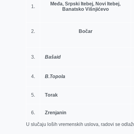
k
e
n
p
Međa, Srpski Itebej, Novi Itebej,
1.
r
Banatsko Višnjićevo
2.
Bočar
3.
Bašaid
4.
B.Topola
5.
Torak
6.
Zrenjanin
U slučaju loših vremenskih uslova, radovi se odlaž