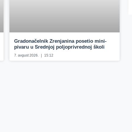
Gradonačelnik Zrenjanina posetio mini-
pivaru u Srednjoj poljoprivrednoj školi
7. avgust 2026.
15:12