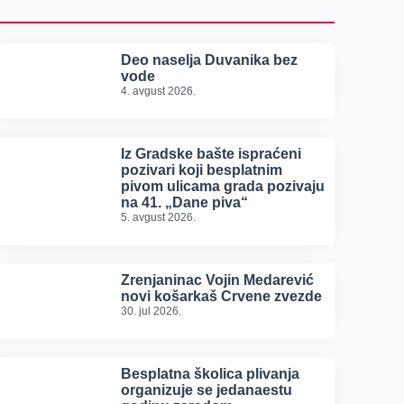
Deo naselja Duvanika bez
vode
4. avgust 2026.
Iz Gradske bašte ispraćeni
pozivari koji besplatnim
pivom ulicama grada pozivaju
na 41. „Dane piva“
5. avgust 2026.
Zrenjaninac Vojin Medarević
novi košarkaš Crvene zvezde
30. jul 2026.
Besplatna školica plivanja
organizuje se jedanaestu