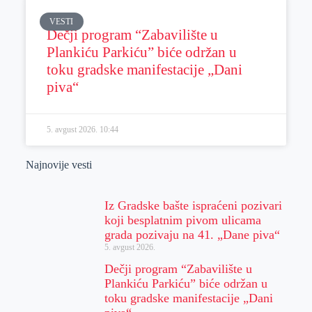
VESTI
Dečji program “Zabavilište u
Plankiću Parkiću” biće održan u
toku gradske manifestacije „Dani
piva“
5. avgust 2026.
10:44
Najnovije vesti
Iz Gradske bašte ispraćeni pozivari
koji besplatnim pivom ulicama
grada pozivaju na 41. „Dane piva“
5. avgust 2026.
Dečji program “Zabavilište u
Plankiću Parkiću” biće održan u
toku gradske manifestacije „Dani