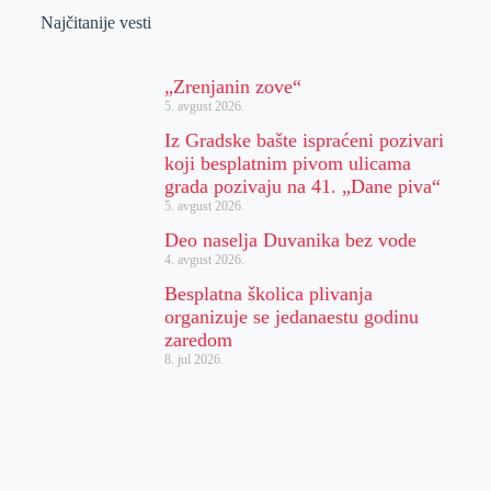
Najčitanije vesti
„Zrenjanin zove“
5. avgust 2026.
Iz Gradske bašte ispraćeni pozivari
koji besplatnim pivom ulicama
grada pozivaju na 41. „Dane piva“
5. avgust 2026.
Deo naselja Duvanika bez vode
4. avgust 2026.
Besplatna školica plivanja
organizuje se jedanaestu godinu
zaredom
8. jul 2026.