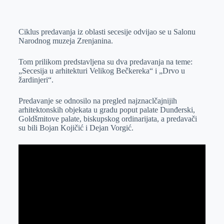
o
n
e
e
a
E
k
g
d
r
t
m
Ciklus predavanja iz oblasti secesije odvijao se u Salonu
e
I
s
a
Narodnog muzeja Zrenjanina.
r
n
A
i
p
l
Tom prilikom predstavljena su dva predavanja na teme:
„Secesija u arhitekturi Velikog Bečkereka“ i „Drvo u
p
žardinjeri“.
Predavanje se odnosilo na pregled najznaclčajnijih
arhitektonskih objekata u gradu poput palate Dunđerski,
Goldšmitove palate, biskupskog ordinarijata, a predavači
su bili Bojan Kojičić i Dejan Vorgić.