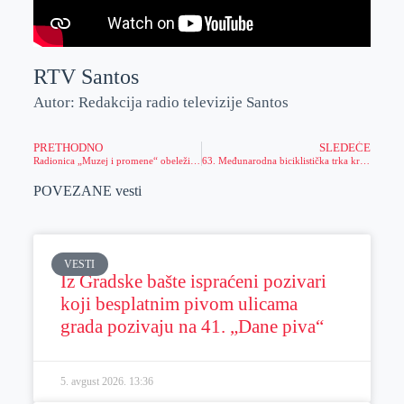
RTV Santos
Autor: Redakcija radio televizije Santos
PRETHODNO
SLEDEĆE
Radionica „Muzej i promene“ obeležila subotnje prepodne
63. Međunarodna biciklistička trka kroz Srbiju
POVEZANE vesti
VESTI
Iz Gradske bašte ispraćeni pozivari
koji besplatnim pivom ulicama
grada pozivaju na 41. „Dane piva“
5. avgust 2026.
13:36