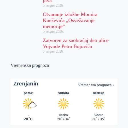
piva“
5. avgust 2026.
Otvaranje izložbe Momira
Kneževića „Osvežavanje
memorije“
5. avgust 2026.
Zatvoren za saobraćaj deo ulice
Vojvode Petra Bojovića
5. avgust 2026.
Vremenska prognoza