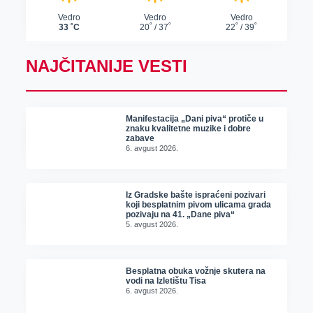
NAJČITANIJE VESTI
Manifestacija „Dani piva“ protiče u
znaku kvalitetne muzike i dobre
zabave
6. avgust 2026.
Iz Gradske bašte ispraćeni pozivari
koji besplatnim pivom ulicama grada
pozivaju na 41. „Dane piva“
5. avgust 2026.
Besplatna obuka vožnje skutera na
vodi na Izletištu Tisa
6. avgust 2026.