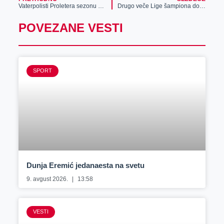
Vaterpolisti Proletera sezonu otvorili porazom
Drugo veče Lige šampiona donosi pravi fudbalski spektakl: Ovu igru obavezno stavite na tiket!
POVEZANE VESTI
SPORT
Dunja Eremić jedanaesta na svetu
9. avgust 2026.
13:58
VESTI