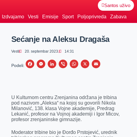
Santos uživo
Izdvajamo
Vesti
Emisije
Sport
Poljoprivreda
Zabava
Sećanje na Aleksu Dragaša
Vesti
20. septembar 2023.
14:31
F
M
L
V
W
X
E
Podeli:
a
e
i
i
h
m
c
s
n
b
a
a
e
s
k
e
t
i
U Kulturnom centru Zrenjanina održana je tribina
b
e
e
r
s
l
pod nazivom „Aleksa“ na kojoj su govorili Nikola
o
n
d
A
Milanović, 138. klasa Vojne akademije, Predrag
Lekanić, profesor na Vojnoj akademiji i Igor Micov,
o
g
I
p
profesor zrenjaninske gimnazije.
k
e
n
p
Moderator tribine bio je Đorđo Prstojević, urednik
r