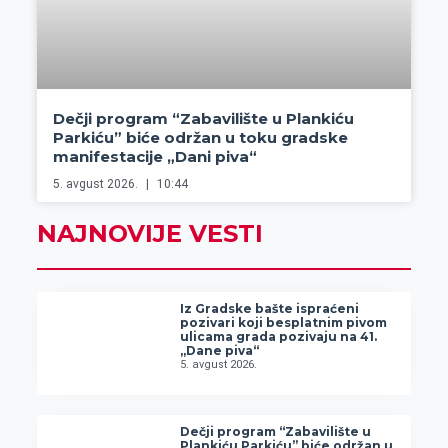
Dečji program “Zabavilište u Plankiću
Parkiću” biće održan u toku gradske
manifestacije „Dani piva“
5. avgust 2026.
10:44
NAJNOVIJE VESTI
Iz Gradske bašte ispraćeni
pozivari koji besplatnim pivom
ulicama grada pozivaju na 41.
„Dane piva“
5. avgust 2026.
Dečji program “Zabavilište u
Plankiću Parkiću” biće održan u