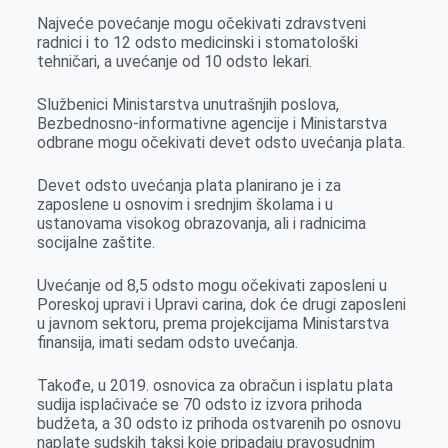
k
e
n
p
Najveće povećanje mogu očekivati zdravstveni
r
radnici i to 12 odsto medicinski i stomatološki
tehničari, a uvećanje od 10 odsto lekari.
Službenici Ministarstva unutrašnjih poslova,
Bezbednosno-informativne agencije i Ministarstva
odbrane mogu očekivati devet odsto uvećanja plata.
Devet odsto uvećanja plata planirano je i za
zaposlene u osnovim i srednjim školama i u
ustanovama visokog obrazovanja, ali i radnicima
socijalne zaštite.
Uvećanje od 8,5 odsto mogu očekivati zaposleni u
Poreskoj upravi i Upravi carina, dok će drugi zaposleni
u javnom sektoru, prema projekcijama Ministarstva
finansija, imati sedam odsto uvećanja.
Takođe, u 2019. osnovica za obračun i isplatu plata
sudija isplaćivaće se 70 odsto iz izvora prihoda
budžeta, a 30 odsto iz prihoda ostvarenih po osnovu
naplate sudskih taksi koje pripadaju pravosudnim