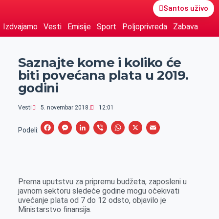
Santos uživo
Izdvajamo
Vesti
Emisije
Sport
Poljoprivreda
Zabava
Saznajte kome i koliko će
biti povećana plata u 2019.
godini
Vesti
5. novembar 2018.
12:01
F
M
L
V
W
X
E
Podeli:
a
e
i
i
h
m
c
s
n
b
a
a
e
s
k
e
t
i
Prema uputstvu za pripremu budžeta, zaposleni u
b
e
e
r
s
l
javnom sektoru sledeće godine mogu očekivati
o
n
d
A
uvećanje plata od 7 do 12 odsto, objavilo je
Ministarstvo finansija.
o
g
I
p