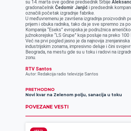
r
su 14. marta ove godine predsednik Srbije
Aleksand
gradonačelnik
Čedomir Janjić
i predsednik kompani
označili početak izgradnje fabrike.
U međuvremenu je završena izgradnja proizvodnih po
prijem i obuka radnika, tako da je sve spremno za po
Kompanija “Eseks” evropska je podružnica američkog
južnokorejske “LS Grupe” koja posluje na preko 100 l
Već na prvi pogled jasno je da najnovija zrenjaninska
industrijskim zonama, impresivno deluje i čini svojev
Beograda, na mestu gde su u toku i radovi na izgradn
zonu.
RTV Santos
Autor: Redakcija radio televizije Santos
PRETHODNO
Novi kvar na Zelenom polju, sanacija u toku
POVEZANE VESTI