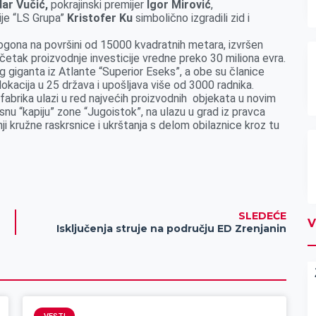
ar Vučić,
pokrajinski premijer
Igor Mirović
,
je “LS Grupa”
Kristofer Ku
simbolično izgradili zid i
gona na površini od 15000 kvadratnih metara, izvršen
četak proizvodnje investicije vredne preko 30 miliona evra.
 giganta iz Atlante “Superior Eseks”, a obe su članice
okacija u 25 država i upošljava više od 3000 radnika.
 fabrika ulazi u red najvećih proizvodnih objekata u novim
rsnu “kapiju” zone “Jugoistok”, na ulazu u grad iz pravca
ji kružne raskrsnice i ukrštanja s delom obilaznice kroz tu
SLEDEĆE
V
Isključenja struje na području ED Zrenjanin