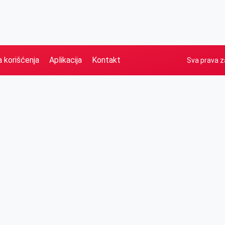
a korišćenja
Aplikacija
Kontakt
Sva prava z
Naslovna
Izdvajamo
FB
IG
YT
O nama
Vesti