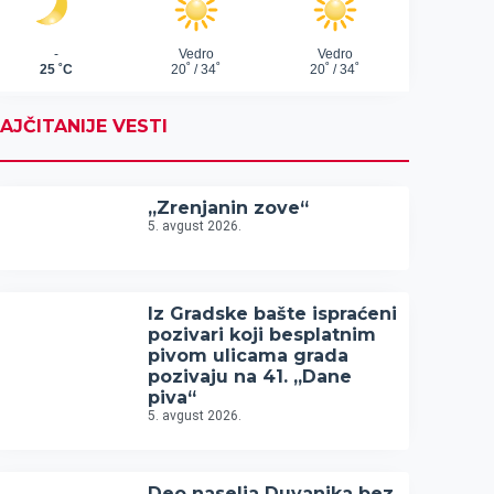
AJČITANIJE VESTI
„Zrenjanin zove“
5. avgust 2026.
Iz Gradske bašte ispraćeni
pozivari koji besplatnim
pivom ulicama grada
pozivaju na 41. „Dane
piva“
5. avgust 2026.
Deo naselja Duvanika bez