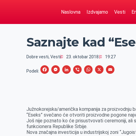
Naslovna
Izdvajamo
Vesti
Em
Saznajte kad “Ese
Dobre vesti
,
Vesti
23. oktobar 2018.
19:27
F
M
L
V
W
X
E
Podeli:
a
e
i
i
h
m
c
s
n
b
a
a
e
s
k
e
t
i
b
e
e
r
s
l
Južnokorejska/američka kompanija za proizvodnju ba
o
n
d
A
“Eseks” svečano će otvoriti proizvodne pogone najv
Još nije poznato ko će prisustvovati ceremoniji, ali
o
g
I
p
funkcionera Republike Srbije.
k
e
n
p
Nova značajna investicija u industrijskoj zoni “Jugoi