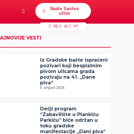
Radio Santos
uživo
FB
IG
YT
AJNOVIJE VESTI
Iz Gradske bašte ispraćeni
pozivari koji besplatnim
pivom ulicama grada
pozivaju na 41. „Dane
piva“
5. avgust 2026.
Dečji program
“Zabavilište u Plankiću
Parkiću” biće održan u
toku gradske
manifestacije „Dani piva“