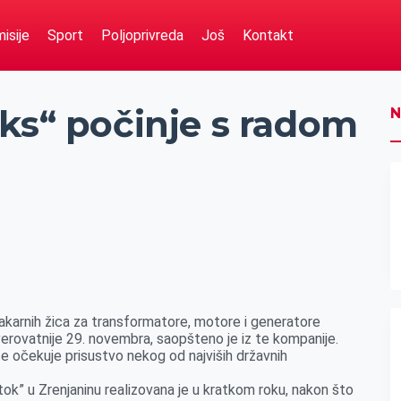
isije
Sport
Poljoprivreda
Još
Kontakt
ks“ počinje s radom
N
karnih žica za transformatore, motore i generatore
erovatnije 29. novembra, saopšteno je iz te kompanije.
 se očekuje prisustvo nekog od najviših državnih
stok” u Zrenjaninu realizovana je u kratkom roku, nakon što