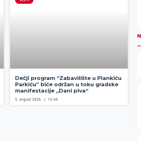
VESTI
N
Dečji program “Zabavilište u Plankiću
Parkiću” biće održan u toku gradske
manifestacije „Dani piva“
5. avgust 2026.
10:44