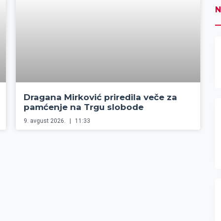
N
Dragana Mirković priredila veče za
pamćenje na Trgu slobode
9. avgust 2026.
11:33