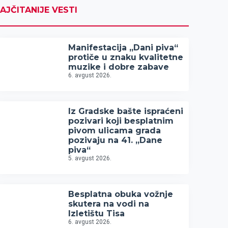
AJČITANIJE VESTI
Manifestacija „Dani piva“
protiče u znaku kvalitetne
muzike i dobre zabave
6. avgust 2026.
Iz Gradske bašte ispraćeni
pozivari koji besplatnim
pivom ulicama grada
pozivaju na 41. „Dane
piva“
5. avgust 2026.
Besplatna obuka vožnje
skutera na vodi na
Izletištu Tisa
6. avgust 2026.