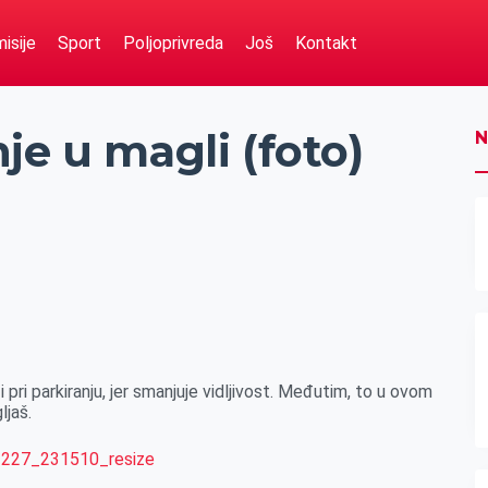
isije
Sport
Poljoprivreda
Još
Kontakt
je u magli (foto)
N
pri parkiranju, jer smanjuje vidljivost. Međutim, to u ovom
ljaš.