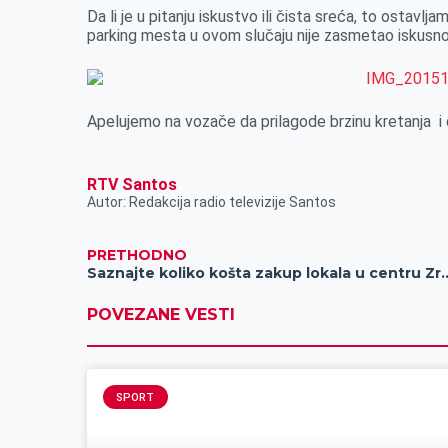
r
Da li je u pitanju iskustvo ili čista sreća, to ostavl
parking mesta u ovom slučaju nije zasmetao iskusno
Apelujemo na vozače da prilagode brzinu kretanja i 
RTV Santos
Autor: Redakcija radio televizije Santos
PRETHODNO
Saznajte koliko košta zakup lo
POVEZANE VESTI
SPORT