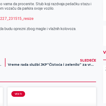
jamo vama da procenite. Stub koji razdvaja pešačku stazu i
m vozaču da parkira svoje vozilo.
da budu oprezni zbog magle i vlažnih kolovoza.
V
SLEDEĆE
kala u centru Zrenjanina
Vreme rada službi JKP”Čistoća i zelenilo” za vreme praznika
VESTI