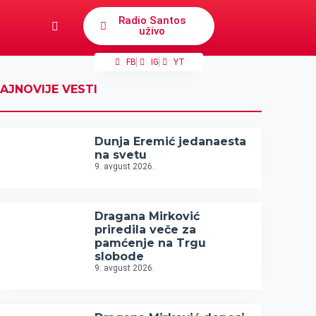
Radio Santos
uživo
FB
IG
YT
AJNOVIJE VESTI
Dunja Eremić jedanaesta
na svetu
9. avgust 2026.
Dragana Mirković
priredila veče za
pamćenje na Trgu
slobode
9. avgust 2026.