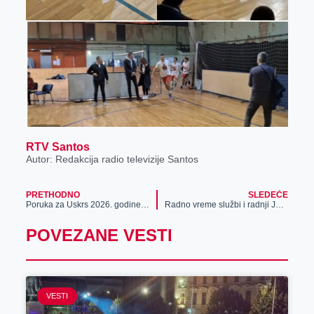
RTV Santos
Autor: Redakcija radio televizije Santos
PRETHODNO
SLEDEĆE
Poruka za Uskrs 2026. godine mons. Mirka Štefkovića, zrenjaninskog biskupa
Radno vreme službi i radnji JKP „Čistoća i zelenilo“ Zrenjanin za vreme praznika (Vaskrs 2026. godine – 10, 11, 12. i 13. april)
POVEZANE VESTI
VESTI