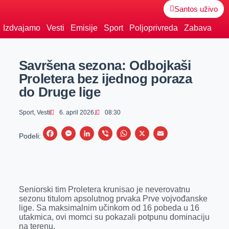
Santos uživo
Izdvajamo
Vesti
Emisije
Sport
Poljoprivreda
Zabava
Savršena sezona: Odbojkaši
Proletera bez ijednog poraza
do Druge lige
Sport
,
Vesti
6. april 2026.
08:30
F
M
L
V
W
X
E
Podeli:
a
e
i
i
h
m
c
s
n
b
a
a
e
s
k
e
t
i
Seniorski tim Proletera krunisao je neverovatnu
b
e
e
r
s
l
sezonu titulom apsolutnog prvaka Prve vojvođanske
o
n
d
A
lige. Sa maksimalnim učinkom od 16 pobeda u 16
utakmica, ovi momci su pokazali potpunu dominaciju
o
g
I
p
na terenu.