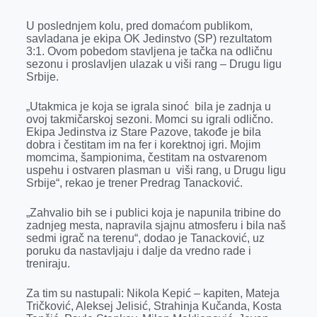
k
e
n
p
U poslednjem kolu, pred domaćom publikom,
r
savladana je ekipa OK Jedinstvo (SP) rezultatom
3:1. Ovom pobedom stavljena je tačka na odličnu
sezonu i proslavljen ulazak u viši rang – Drugu ligu
Srbije.
„Utakmica je koja se igrala sinoć bila je zadnja u
ovoj takmičarskoj sezoni. Momci su igrali odlično.
Ekipa Jedinstva iz Stare Pazove, takođe je bila
dobra i čestitam im na fer i korektnoj igri. Mojim
momcima, šampionima, čestitam na ostvarenom
uspehu i ostvaren plasman u viši rang, u Drugu ligu
Srbije“, rekao je trener Predrag Tanacković.
„Zahvalio bih se i publici koja je napunila tribine do
zadnjeg mesta, napravila sjajnu atmosferu i bila naš
sedmi igrač na terenu“, dodao je Tanacković, uz
poruku da nastavljaju i dalje da vredno rade i
treniraju.
Za tim su nastupali: Nikola Kepić – kapiten, Mateja
Tričković, Aleksej Jelisić, Strahinja Kučanda, Kosta