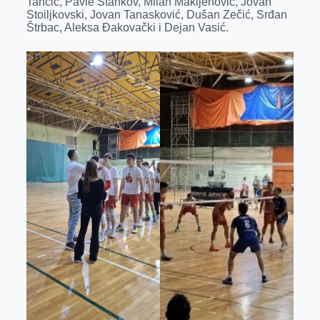
Tančić, Pavle Stankov, Milan Makljenović, Jovan
Stoiljkovski, Jovan Tanasković, Dušan Zečić, Srđan
Štrbac, Aleksa Đakovački i Dejan Vasić.