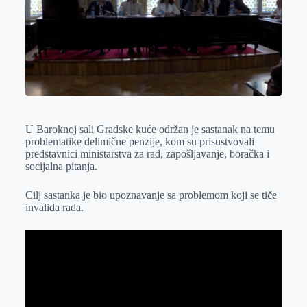
o
n
d
A
o
g
I
p
k
e
n
p
r
U Baroknoj sali Gradske kuće održan je sastanak na temu
problematike delimične penzije, kom su prisustvovali
predstavnici ministarstva za rad, zapošljavanje, boračka i
socijalna pitanja.
Cilj sastanka je bio upoznavanje sa problemom koji se tiče
invalida rada.