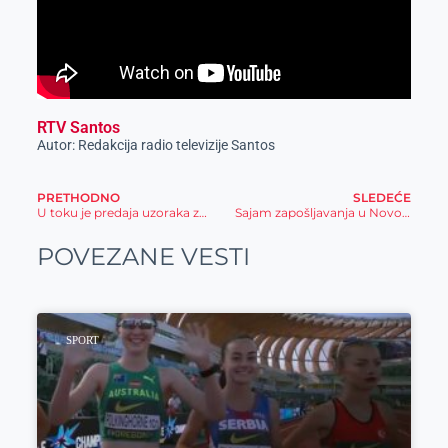
RTV Santos
Autor: Redakcija radio televizije Santos
PRETHODNO
SLEDEĆE
U toku je predaja uzoraka za ocenjivanje u okviru 8. Festivala rakije u Žitištu
Sajam zapošljavanja u Novom Bečeju – 28. maja
POVEZANE VESTI
SPORT