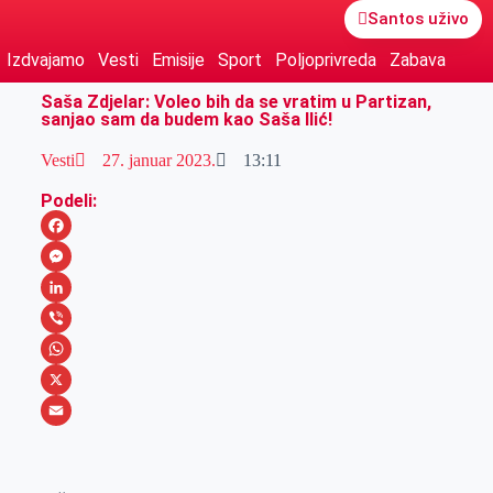
Santos uživo
Izdvajamo
Vesti
Emisije
Sport
Poljoprivreda
Zabava
Saša Zdjelar: Voleo bih da se vratim u Partizan,
sanjao sam da budem kao Saša Ilić!
Vesti
27. januar 2023.
13:11
Podeli:
F
a
M
c
e
L
e
s
i
V
b
s
n
i
W
o
e
k
b
h
X
o
n
e
e
a
E
k
g
d
r
t
m