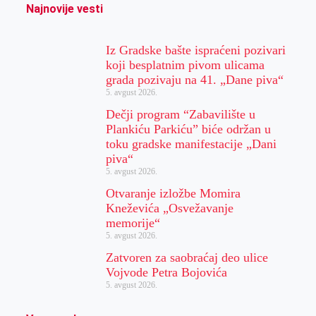
Najnovije vesti
Iz Gradske bašte ispraćeni pozivari
koji besplatnim pivom ulicama
grada pozivaju na 41. „Dane piva“
5. avgust 2026.
Dečji program “Zabavilište u
Plankiću Parkiću” biće održan u
toku gradske manifestacije „Dani
piva“
5. avgust 2026.
Otvaranje izložbe Momira
Kneževića „Osvežavanje
memorije“
5. avgust 2026.
Zatvoren za saobraćaj deo ulice
Vojvode Petra Bojovića
5. avgust 2026.