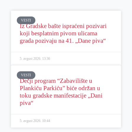
VESTI
Iz Gradske bašte ispraćeni pozivari
koji besplatnim pivom ulicama
grada pozivaju na 41. „Dane piva“
5. avgust 2026.
13:36
VESTI
Dečji program “Zabavilište u
Plankiću Parkiću” biće održan u
toku gradske manifestacije „Dani
piva“
5. avgust 2026.
10:44