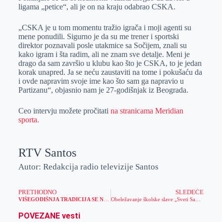
ligama „petice“, ali je on na kraju odabrao CSKA.
„CSKA je u tom momentu tražio igrača i moji agenti su
mene ponudili. Sigurno je da su me trener i sportski
direktor poznavali posle utakmice sa Sočijem, znali su
kako igram i šta radim, ali ne znam sve detalje. Meni je
drago da sam završio u klubu kao što je CSKA, to je jedan
korak unapred. Ja se neću zaustaviti na tome i pokušaću da
i ovde napravim svoje ime kao što sam ga napravio u
Partizanu“, objasnio nam je 27-godišnjak iz Beograda.
Ceo intervju možete pročitati
na stranicama Meridian
sporta.
RTV Santos
Autor: Redakcija radio televizije Santos
PRETHODNO
SLEDEĆE
VIŠEGODIŠNJA TRADICIJA SE NASTAVILA: Školska slava i Dan solidarnosti obeleženi novom posetom Meridianbeta Kosovu i Metohiji (FOTO)
Obeležavanje školske slave „Sveti Sava“ u Medicinskoj i Hemijskoj školi
POVEZANE vesti