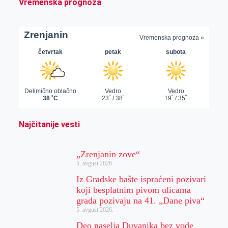
Vremenska prognoza
Najčitanije vesti
„Zrenjanin zove“
5. avgust 2026.
Iz Gradske bašte ispraćeni pozivari
koji besplatnim pivom ulicama
grada pozivaju na 41. „Dane piva“
5. avgust 2026.
Deo naselja Duvanika bez vode