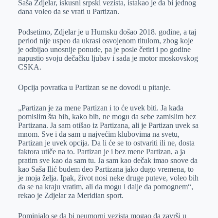
Saša Zdjelar, iskusni srpski vezista, istakao je da bi jednog
e
I
s
a
dana voleo da se vrati u Partizan.
r
n
A
i
p
l
Podsetimo, Zdjelar je u Humsku došao 2018. godine, a taj
period nije uspeo da ukrasi osvojenom titulom, zbog koje
p
je odbijao unosnije ponude, pa je posle četiri i po godine
napustio svoju dečačku ljubav i sada je motor moskovskog
CSKA.
Opcija povratka u Partizan se ne dovodi u pitanje.
„Partizan je za mene Partizan i to će uvek biti. Ja kada
pomislim šta bih, kako bih, ne mogu da sebe zamislim bez
Partizana. Ja sam otišao iz Partizana, ali je Partizan uvek sa
mnom. Sve i da sam u najvećim klubovima na svetu,
Partizan je uvek opcija. Da li će se to ostvariti ili ne, dosta
faktora utiče na to. Partizan je i bez mene Partizan, a ja
pratim sve kao da sam tu. Ja sam kao dečak imao snove da
kao Saša Ilić budem deo Partizana jako dugo vremena, to
je moja želja. Ipak, život nosi neke druge puteve, voleo bih
da se na kraju vratim, ali da mogu i dalje da pomognem“,
rekao je Zdjelar za Meridian sport.
Pominjalo se da bi neumorni vezista mogao da završi u