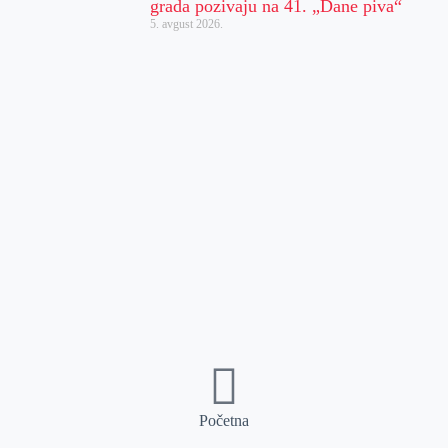
grada pozivaju na 41. „Dane piva“
5. avgust 2026.
Početna