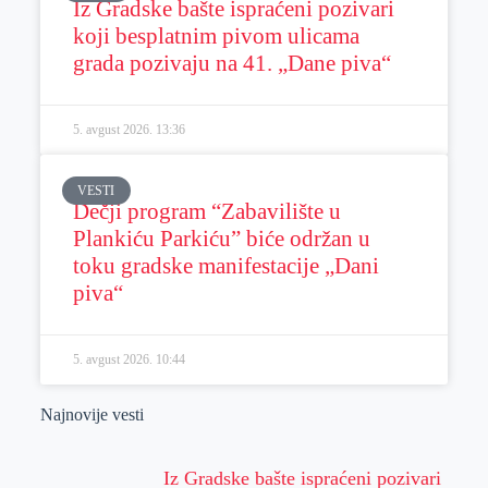
Iz Gradske bašte ispraćeni pozivari
koji besplatnim pivom ulicama
grada pozivaju na 41. „Dane piva“
5. avgust 2026.
13:36
VESTI
Dečji program “Zabavilište u
Plankiću Parkiću” biće održan u
toku gradske manifestacije „Dani
piva“
5. avgust 2026.
10:44
Najnovije vesti
Iz Gradske bašte ispraćeni pozivari