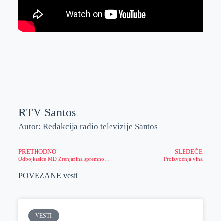
RTV Santos
Autor: Redakcija radio televizije Santos
PRETHODNO
SLEDEĆE
Odbojkasice MD Zrenjanina spremno dočekuju ekipu beogradske Vizure
Proizvodnja vina
POVEZANE vesti
VESTI