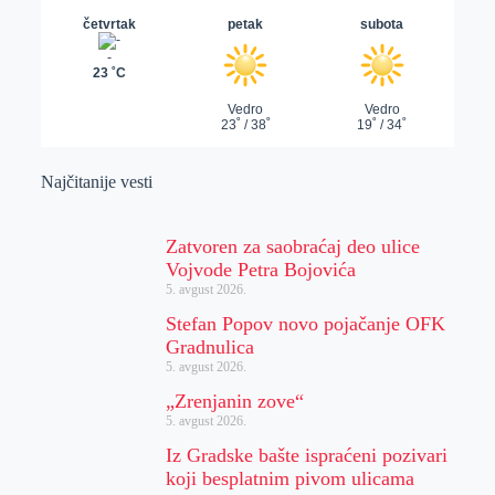
Najčitanije vesti
Zatvoren za saobraćaj deo ulice
Vojvode Petra Bojovića
5. avgust 2026.
Stefan Popov novo pojačanje OFK
Gradnulica
5. avgust 2026.
„Zrenjanin zove“
5. avgust 2026.
Iz Gradske bašte ispraćeni pozivari
koji besplatnim pivom ulicama