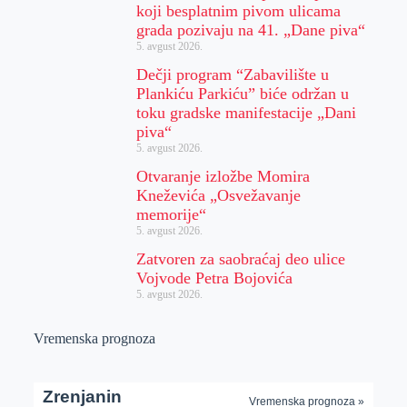
koji besplatnim pivom ulicama
grada pozivaju na 41. „Dane piva“
5. avgust 2026.
Dečji program “Zabavilište u
Plankiću Parkiću” biće održan u
toku gradske manifestacije „Dani
piva“
5. avgust 2026.
Otvaranje izložbe Momira
Kneževića „Osvežavanje
memorije“
5. avgust 2026.
Zatvoren za saobraćaj deo ulice
Vojvode Petra Bojovića
5. avgust 2026.
Vremenska prognoza