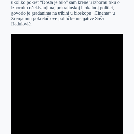
ukoliko pokret “Dosta je bilo” sam krene u izbornu trku o
r
n
A
i
izbornim očekivanjima, pokrajinskoj i lokalnoj politici,
govorio je građanima na tribini u bioskopu „Cinema“ u
p
l
Zrenjaninu pokretač ove političke inicijative Saša
p
Radulović.