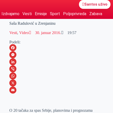
Santos uživo
Izdvajamo
Vesti
Emisije
Sport
Poljoprivreda
Zabava
Saša Radulović u Zrenjaninu
Vesti
,
Video
30. januar 2016.
19:57
Podeli:
F
a
M
c
e
L
e
s
i
V
b
s
n
i
W
o
e
k
b
h
X
o
n
e
e
a
E
k
g
d
r
t
m
O 20 tačaka za spas Srbije, planovima i prognozama
e
I
s
a