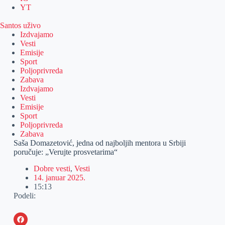
YT
Santos uživo
Izdvajamo
Vesti
Emisije
Sport
Poljoprivreda
Zabava
Izdvajamo
Vesti
Emisije
Sport
Poljoprivreda
Zabava
Saša Domazetović, jedna od najboljih mentora u Srbiji
poručuje: „Verujte prosvetarima“
Dobre vesti
,
Vesti
14. januar 2025.
15:13
Podeli: