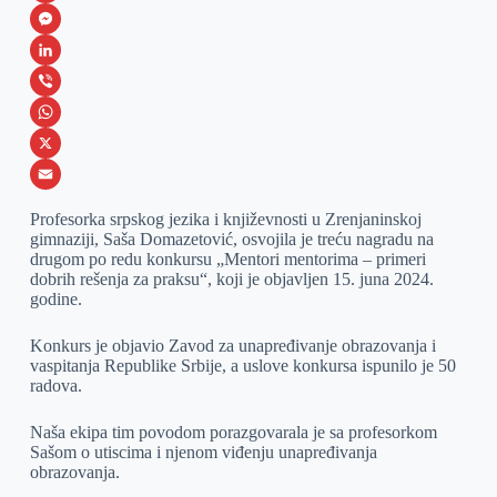
F
a
M
c
e
L
e
s
i
V
b
s
n
i
W
o
e
k
b
h
X
o
n
e
e
a
E
Profesorka srpskog jezika i književnosti u Zrenjaninskoj
k
g
d
r
t
m
gimnaziji, Saša Domazetović, osvojila je treću nagradu na
drugom po redu konkursu „Mentori mentorima – primeri
e
I
s
a
dobrih rešenja za praksu“, koji je objavljen 15. juna 2024.
r
n
A
i
godine.
p
l
Konkurs je objavio Zavod za unapređivanje obrazovanja i
p
vaspitanja Republike Srbije, a uslove konkursa ispunilo je 50
radova.
Naša ekipa tim povodom porazgovarala je sa profesorkom
Sašom o utiscima i njenom viđenju unapređivanja
obrazovanja.