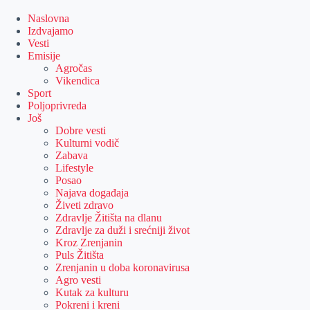
Skip
to
Naslovna
content
Izdvajamo
Vesti
Emisije
Agročas
Vikendica
Sport
Poljoprivreda
Još
Dobre vesti
Kulturni vodič
Zabava
Lifestyle
Posao
Najava događaja
Živeti zdravo
Zdravlje Žitišta na dlanu
Zdravlje za duži i srećniji život
Kroz Zrenjanin
Puls Žitišta
Zrenjanin u doba koronavirusa
Agro vesti
Kutak za kulturu
Pokreni i kreni