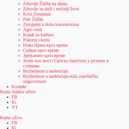
Zdravlje Žitišta na dlanu
Zdravlje za duži i srećniji život
Kroz Zrenjanin
Puls Žitišta
Zrenjanin u doba koronavirusa
Agro vesti
Kutak za kulturu
Pokreni i kreni
Нова Црња кроз време
Србија кроз време
Зрењанин кроз време
Језик као мост: Српска баштина у речима и
словима
Bezbednost u saobraćaju
Bezbednost u saobraćaju-naša zajednička
odgovornost
Kontakt
Radio Santos uživo
FB
IG
YT
Radio uživo
FB
IG