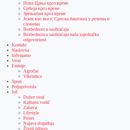
Нова Црња кроз време
Србија кроз време
Зрењанин кроз време
Језик као мост: Српска баштина у речима и
словима
Bezbednost u saobraćaju
Bezbednost u saobraćaju-naša zajednička
odgovornost
Kontakt
Naslovna
Izdvajamo
Vesti
Emisije
Agročas
Vikendica
Sport
Poljoprivreda
Još
Dobre vesti
Kulturni vodič
Zabava
Lifestyle
Posao
Najava događaja
Živeti zdravo