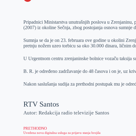
o
n
e
e
a
E
k
g
d
r
t
m
Pripadnici Ministarstva unutrašnjih poslova u Zrenjaninu, 
e
I
s
a
(2007) iz okoline Sečnja, zbog postojanja osnova sumnje da
r
n
A
i
p
l
Sumnja se da je on 23. februara ove godine u okolini Zrenj
pretnju nožem uzeo torbicu sa oko 30.000 dinara, ličnim 
p
U Urgentnom centru zrenjaninske bolnice vozaču taksija su
B. R. je određeno zadržavanje do 48 časova i on je, uz kri
Nakon saslušanja sudija za prethodni postupak mu je odred
RTV Santos
Autor: Redakcija radio televizije Santos
PRETHODNO
Uvedena nova digitalna usluga za prijavu stanja brojila