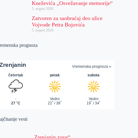
Kneževića „Osvežavanje memorije“
5. avgust 2026.
Zatvoren za saobraćaj deo ulice
Vojvode Petra Bojovića
5. avgust 2026.
remenska prognoza
jčitanije vesti
„Zrenjanin zove“