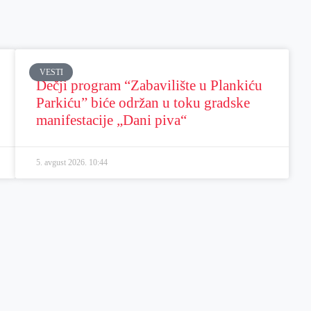
VESTI
Dečji program “Zabavilište u Plankiću
Parkiću” biće održan u toku gradske
manifestacije „Dani piva“
5. avgust 2026.
10:44