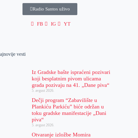
Radio Santos uživo
FB
IG
YT
ajnovije vesti
Iz Gradske bašte ispraćeni pozivari
koji besplatnim pivom ulicama
grada pozivaju na 41. „Dane piva“
5. avgust 2026.
Dečji program “Zabavilište u
Plankiću Parkiću” biće održan u
toku gradske manifestacije „Dani
piva“
5. avgust 2026.
Otvaranje izložbe Momira