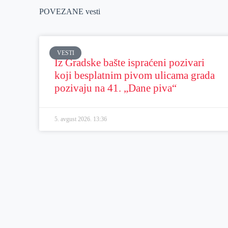
POVEZANE vesti
VESTI
Iz Gradske bašte ispraćeni pozivari
koji besplatnim pivom ulicama grada
pozivaju na 41. „Dane piva“
5. avgust 2026.
13:36