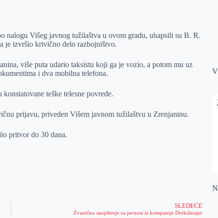
po nalogu Višeg javnog tužilaštva u ovom gradu, uhapsili su B. R.
 je izvršio krivično delo razbojništvo.
anina, više puta udario taksistu koji ga je vozio, a potom mu uz
V
dokumentima i dva mobilna telefona.
 konstatovane teške telesne povrede.
vičnu prijavu, priveden Višem javnom tužilaštvu u Zrenjaninu.
io pritvor do 30 dana.
Na
SLEDEĆE
Zvanično saopštenje za javnost iz kompanije Drekslmajer