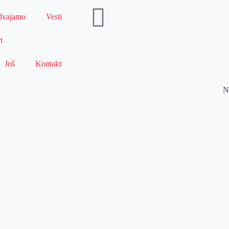
dvajamo
Vesti
t
Još
Kontakt
N