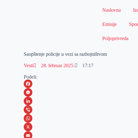
Naslovna
Iz
Emisije
Spor
Poljoprivreda
Saopštenje policije u vezi sa razbojništvom
Vesti
28. februar 2025.
17:17
Podeli:
F
a
M
c
e
L
e
s
i
V
b
s
n
i
W
o
e
k
b
h
X