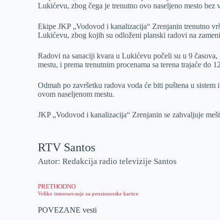
Lukićevu, zbog čega je trenutno ovo naseljeno mesto bez 
r
n
A
i
p
l
Ekipe JKP „Vodovod i kanalizacija“ Zrenjanin trenutno vrš
Lukićevu, zbog kojih su odloženi planski radovi na zameni
p
Radovi na sanaciji kvara u Lukićevu počeli su u 9 časova
mestu, i prema trenutnim procenama sa terena trajaće do 1
Odmah po završetku radova voda će biti puštena u sistem 
ovom naseljenom mestu.
JKP „Vodovod i kanalizacija“ Zrenjanin se zahvaljuje mešt
RTV Santos
Autor: Redakcija radio televizije Santos
PRETHODNO
Veliko interesovanje za penzionerske kartice
POVEZANE vesti