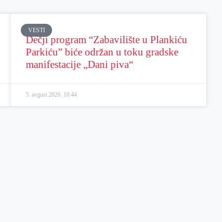
VESTI
Dečji program “Zabavilište u Plankiću
Parkiću” biće održan u toku gradske
manifestacije „Dani piva“
5. avgust 2026.
10:44