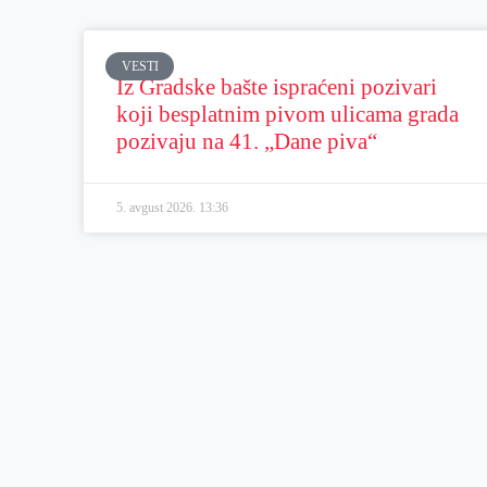
VESTI
Iz Gradske bašte ispraćeni pozivari
koji besplatnim pivom ulicama grada
pozivaju na 41. „Dane piva“
5. avgust 2026.
13:36