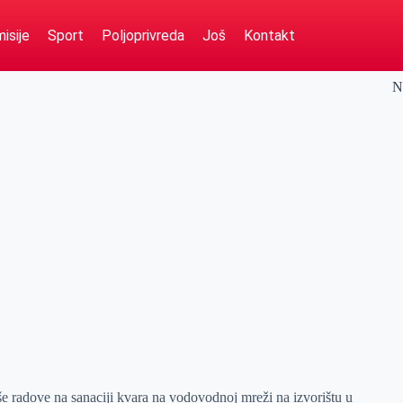
isije
Sport
Poljoprivreda
Još
Kontakt
N
e radove na sanaciji kvara na vodovodnoj mreži na izvorištu u