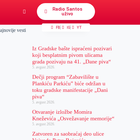
Radio Santos
uživo
FB
IG
YT
ajnovije vesti
Iz Gradske bašte ispraćeni pozivari
koji besplatnim pivom ulicama
grada pozivaju na 41. „Dane piva“
5. avgust 2026.
Dečji program “Zabavilište u
Plankiću Parkiću” biće održan u
toku gradske manifestacije „Dani
piva“
5. avgust 2026.
Otvaranje izložbe Momira
Kneževića „Osvežavanje memorije“
5. avgust 2026.
Zatvoren za saobraćaj deo ulice