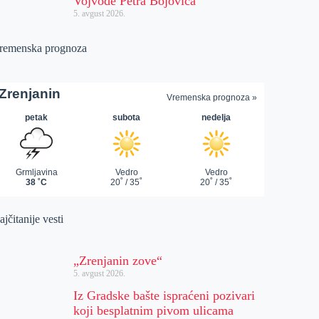
Vojvode Petra Bojovića
5. avgust 2026.
remenska prognoza
jčitanije vesti
„Zrenjanin zove“
5. avgust 2026.
Iz Gradske bašte ispraćeni pozivari
koji besplatnim pivom ulicama