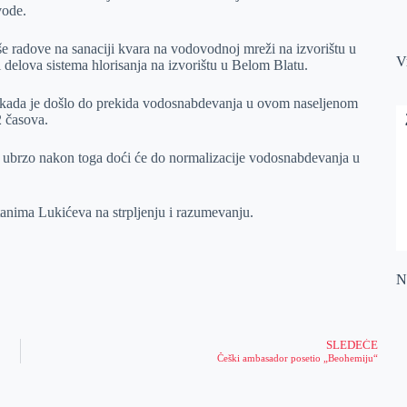
vode.
e radove na sanaciji kvara na vodovodnoj mreži na izvorištu u
V
 delova sistema hlorisanja na izvorištu u Belom Blatu.
, kada je došlo do prekida vodosnabdevanja u ovom naseljenom
2 časova.
i ubrzo nakon toga doći će do normalizacije vodosnabdevanja u
anima Lukićeva na strpljenju i razumevanju.
Na
SLEDEĆE
Češki ambasador posetio „Beohemiju“