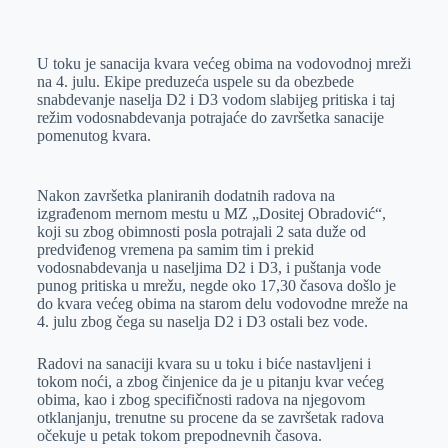
o
n
e
e
a
E
k
g
d
r
t
m
U toku je sanacija kvara većeg obima na vodovodnoj mreži
e
I
s
a
na 4. julu. Ekipe preduzeća uspele su da obezbede
r
n
A
i
snabdevanje naselja D2 i D3 vodom slabijeg pritiska i taj
režim vodosnabdevanja potrajaće do završetka sanacije
p
l
pomenutog kvara.
p
Nakon završetka planiranih dodatnih radova na
izgrađenom mernom mestu u MZ „Dositej Obradović“,
koji su zbog obimnosti posla potrajali 2 sata duže od
predviđenog vremena pa samim tim i prekid
vodosnabdevanja u naseljima D2 i D3, i puštanja vode
punog pritiska u mrežu, negde oko 17,30 časova došlo je
do kvara većeg obima na starom delu vodovodne mreže na
4. julu zbog čega su naselja D2 i D3 ostali bez vode.
Radovi na sanaciji kvara su u toku i biće nastavljeni i
tokom noći, a zbog činjenice da je u pitanju kvar većeg
obima, kao i zbog specifičnosti radova na njegovom
otklanjanju, trenutne su procene da se završetak radova
očekuje u petak tokom prepodnevnih časova.