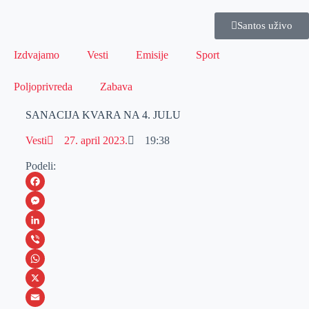
Santos uživo
Izdvajamo
Vesti
Emisije
Sport
Poljoprivreda
Zabava
SANACIJA KVARA NA 4. JULU
Vesti
27. april 2023.
19:38
Podeli:
F
a
M
c
e
L
e
s
i
V
b
s
n
i
W
o
e
k
b
h
X