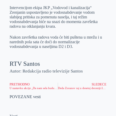
Intervencijom ekipa JKP „Vodovod i kanalizacija“
Zrenjanin uspostavljeno je vodosnabdevanje vodom
slabijeg pritiska za pomenuta naselja, i taj režim
vodosnabdevanja biće na snazi do momenta završetka
radova na otklanjanju kvara.
Nakon završetka radova voda će biti puštena u mrežu i u
narednih pola sata će doći do normalizacije
vodosnabdevanja u naseljima D2 i D3.
RTV Santos
Autor: Redakcija radio televizije Santos
PRETHODNO
SLEDEĆE
U nastavku akcije „Da nam sela budu bliža“ gradonačelnik Simo Salapura sa saradnicima posetio Stajićevo
Deda Zoranov raj u desetoj deceniji života
POVEZANE vesti